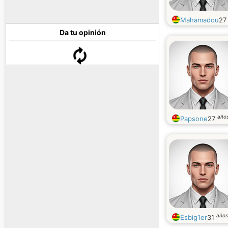
Mahamadou
2
Da tu opinión
año
Papsone
27
años
Esbig1er
31