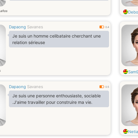
años
7
Deb
Dapaong
Savanes
0.4
Je suis un homme celibataire cherchant une
relation sérieuse
s
Sam9
Dapaong
Savanes
0.5
Je suis une personne enthousiaste, sociable
.J'aime travailler pour construire ma vie.
Neti