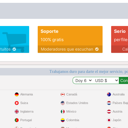
Soporte
Serio
100% gratis
perfile
atuitos
Moderadores que escuchan
Ca
Trabajamos duro para darte el mejor servicio, po
Alemania
Canadá
Australia
Suiza
Estados Unidos
Países Baj
Inglaterra
México
Austria
Portugal
Colombia
Japón