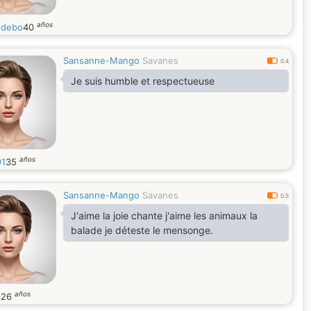
años
odebo
40
Sansanne-Mango
Savanes
0.4
Je suis humble et respectueuse
años
1
35
Sansanne-Mango
Savanes
0.5
J'aime la joie chante j'aime les animaux la
balade je déteste le mensonge.
años
a
26