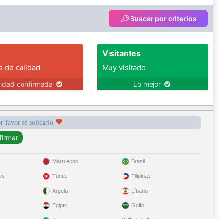
Buscar por criterios
Visitantes
s de calidad
Muy visitado
lidad confirmada
Lo mejor
r favor sé solidario
Marruecos
Brasil
os
Túnez
Filipinas
Argelia
Líbano
Egipto
Golfo