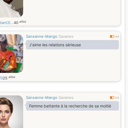
años
ant2l...
40
Sansanne-Mango
Savanes
0.4
J'aime les relations sérieuse
años
70
25
Sansanne-Mango
Savanes
0.3
Femme battante à la recherche de sa moitié