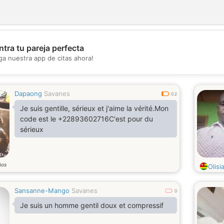
tra tu pareja perfecta
💖
ga nuestra app de citas ahora!
💕
Dapaong
Savanes
0.2
Je suis gentille, sérieux et j'aime la vérité.Mon
code est le +22893602716C'est pour du
sérieux
ños
Olisi
Sansanne-Mango
Savanes
0
Je suis un homme gentil doux et compressif