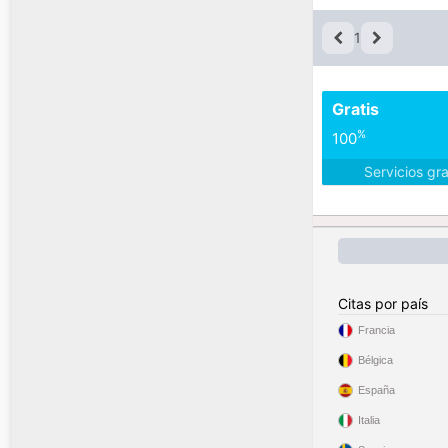
1
Gratis
%
100
Servicios gr
Citas por país
Francia
Bélgica
España
Italia