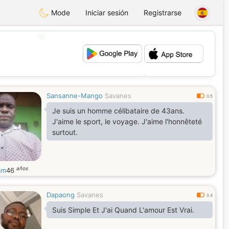
Mode
Iniciar sesión
Registrarse
💖
💕
Sansanne-Mango
Savanes
0.5
Je suis un homme célibataire de 43ans.
J'aime le sport, le voyage. J'aime l'honnêteté
surtout.
años
am
46
Dapaong
Savanes
0.4
Suis Simple Et J'ai Quand L'amour Est Vrai.