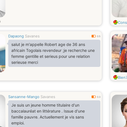
s
Const
Dapaong
Savanes
0.5
salut je m'appelle Robert age de 36 ans
africain Togolais revendeur ;je recherche une
femme gentille et serieus pour une relation
serieuse merci
Bien
Sansanne-Mango
Savanes
0.3
Je suis un jeune homme titulaire d'un
baccalauréat en littérature . Issue d'une
famille pauvre. Actuellement je vis sans
emploi.