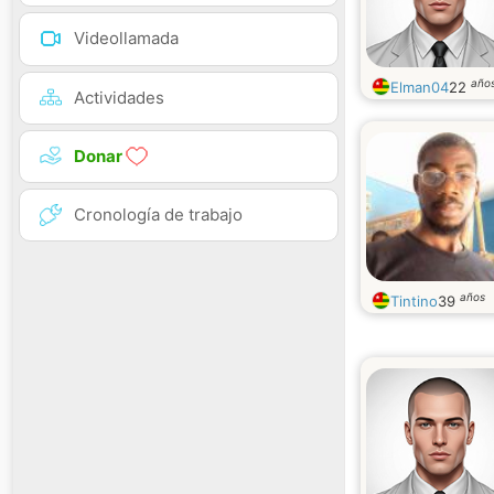
Videollamada
año
Elman04
22
Actividades
Donar
Cronología de trabajo
años
Tintino
39