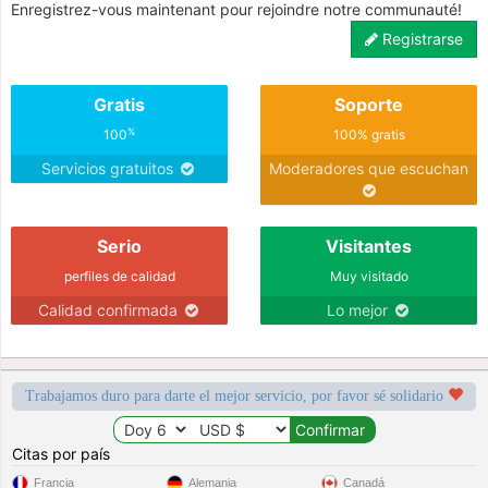
Enregistrez-vous maintenant pour rejoindre notre communauté!
Registrarse
Gratis
Soporte
%
100
100% gratis
Servicios gratuitos
Moderadores que escuchan
Serio
Visitantes
perfiles de calidad
Muy visitado
Calidad confirmada
Lo mejor
Trabajamos duro para darte el mejor servicio, por favor sé solidario
Citas por país
Francia
Alemania
Canadá