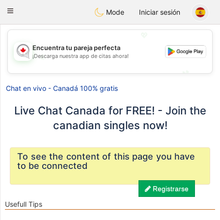
CANADIAN
chat
Toggle
Mode
Iniciar sesión
navigation
💖
Encuentra tu pareja perfecta
💖
¡Descarga nuestra app de citas ahora!
💕
💕
Chat en vivo - Canadá 100% gratis
Live Chat Canada for FREE! - Join the
canadian singles now!
To see the content of this page you have
to be connected
Registrarse
Usefull Tips