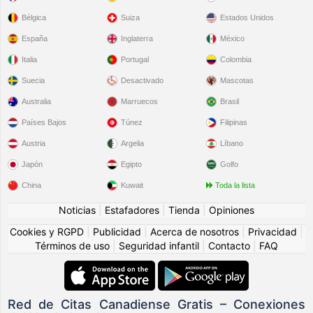
Bélgica
Suiza
Estados Unidos
España
Inglaterra
México
Italia
Portugal
Colombia
Suecia
Desactivado
Mascotas
Australia
Marruecos
Brasil
Países Bajos
Túnez
Filipinas
Austria
Argelia
Líbano
Japón
Egipto
Golfo
China
Kuwait
Toda la lista
Noticias
|
Estafadores
|
Tienda
|
Opiniones
Cookies y RGPD
|
Publicidad
|
Acerca de nosotros
|
Privacidad
|
Términos de uso
|
Seguridad infantil
|
Contacto
|
FAQ
Red de Citas Canadiense Gratis – Conexiones