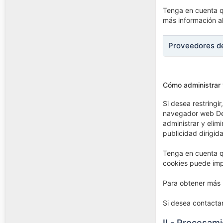
Tenga en cuenta qu
más información al
Proveedores de
Cómo administrar 
Si desea restringi
navegador web Dec
administrar y elim
publicidad dirigid
Tenga en cuenta qu
cookies puede impe
Para obtener más i
Si desea contacta
II - Procesam