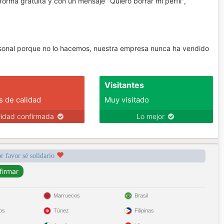
forma gratuita y con un mensaje "Quiero borrar mi perfil",
personal porque no lo hacemos, nuestra empresa nunca ha vendido
Visitantes
s de calidad
Muy visitado
lidad confirmada
Lo mejor
r favor sé solidario
Marruecos
Brasil
os
Túnez
Filipinas