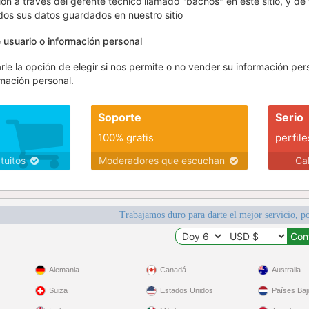
ión a través del gerente técnico llamado "bachos" en este sitio, y de 
dos sus datos guardados en nuestro sitio
 usuario o información personal
rle la opción de elegir si nos permite o no vender su información 
mación personal.
Soporte
Serio
100% gratis
perfile
atuitos
Moderadores que escuchan
Ca
Trabajamos duro para darte el mejor servicio, po
Alemania
Canadá
Australia
Suiza
Estados Unidos
Países Baj