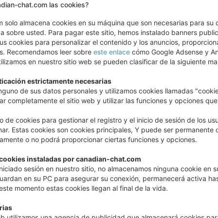
adian-chat.com las cookies?
 solo almacena cookies en su máquina que son necesarias para su co
a sobre usted. Para pagar este sitio, hemos instalado banners publi
us cookies para personalizar el contenido y los anuncios, proporcionar
isis. Recomendamos leer sobre
este enlace
cómo Google Adsense y Ana
ilizamos en nuestro sitio web se pueden clasificar de la siguiente ma
ticación estrictamente necesarias
nguno de sus datos personales y utilizamos cookies llamadas "cookie
 completamente el sitio web y utilizar las funciones y opciones que 
o de cookies para gestionar el registro y el inicio de sesión de los us
r. Estas cookies son cookies principales, Y puede ser permanente o 
tamente o no podrá proporcionar ciertas funciones y opciones.
as cookies instaladas por canadian-chat.com
niciado sesión en nuestro sitio, no almacenamos ninguna cookie en su
uardan en su PC para asegurar su conexión, permanecerá activa hasta 
ste momento estas cookies llegan al final de la vida.
rias
eb utilizamos una agencia de publicidad que almacenará cookies para