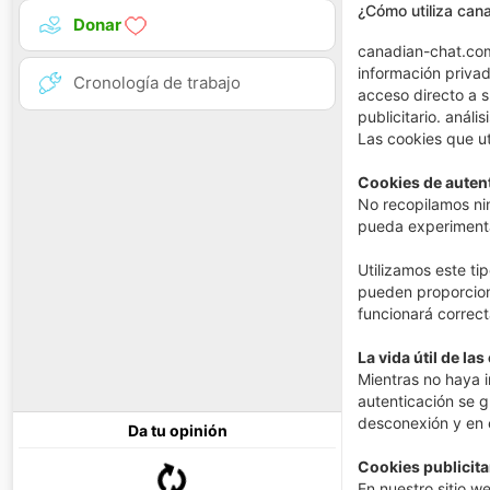
¿Cómo utiliza can
Donar
canadian-chat.com
información privad
Cronología de trabajo
acceso directo a s
publicitario. anál
Las cookies que ut
Cookies de auten
No recopilamos ni
pueda experimentar
Utilizamos este tip
pueden proporciona
funcionará correc
La vida útil de l
Mientras no haya i
autenticación se g
desconexión y en e
Da tu opinión
Cookies publicita
En nuestro sitio w