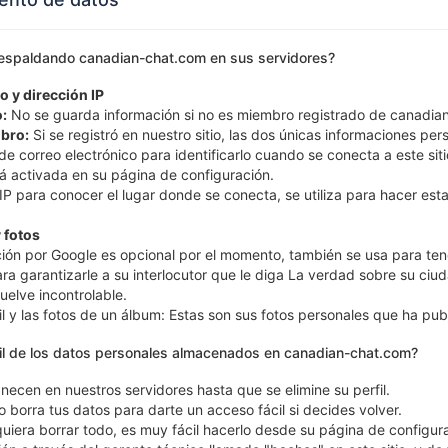
respaldando canadian-chat.com en sus servidores?
o y dirección IP
:
No se guarda información si no es miembro registrado de canadia
bro:
Si se registró en nuestro sitio, las dos únicas informaciones p
e correo electrónico para identificarlo cuando se conecta a este sitio
tá activada en su página de configuración.
P para conocer el lugar donde se conecta, se utiliza para hacer estad
 fotos
ción por Google es opcional por el momento, también se usa para tene
ara garantizarle a su interlocutor que le diga La verdad sobre su ciu
vuelve incontrolable.
fil y las fotos de un álbum: Estas son sus fotos personales que ha p
útil de los datos personales almacenados en canadian-chat.com?
ecen en nuestros servidores hasta que se elimine su perfil.
no borra tus datos para darte un acceso fácil si decides volver.
quiera borrar todo, es muy fácil hacerlo desde su página de config