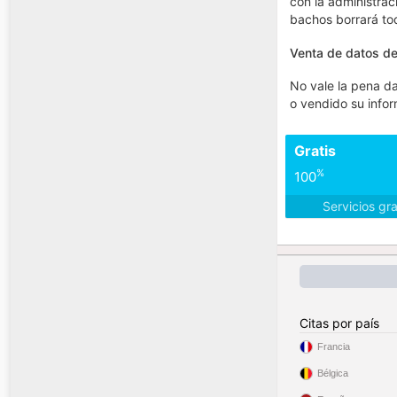
con la administrac
bachos borrará to
Venta de datos de
No vale la pena da
o vendido su infor
Gratis
%
100
Servicios gr
Citas por país
Francia
Bélgica