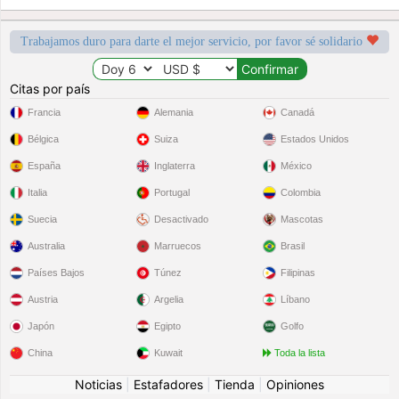
Trabajamos duro para darte el mejor servicio, por favor sé solidario
Citas por país
Francia
Alemania
Canadá
Bélgica
Suiza
Estados Unidos
España
Inglaterra
México
Italia
Portugal
Colombia
Suecia
Desactivado
Mascotas
Australia
Marruecos
Brasil
Países Bajos
Túnez
Filipinas
Austria
Argelia
Líbano
Japón
Egipto
Golfo
China
Kuwait
Toda la lista
Noticias
|
Estafadores
|
Tienda
|
Opiniones