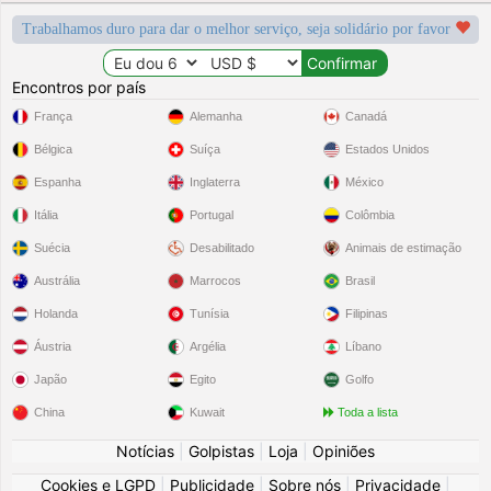
Trabalhamos duro para dar o melhor serviço, seja solidário por favor
Encontros por país
França
Alemanha
Canadá
Bélgica
Suíça
Estados Unidos
Espanha
Inglaterra
México
Itália
Portugal
Colômbia
Suécia
Desabilitado
Animais de estimação
Austrália
Marrocos
Brasil
Holanda
Tunísia
Filipinas
Áustria
Argélia
Líbano
Japão
Egito
Golfo
China
Kuwait
Toda a lista
Notícias
|
Golpistas
|
Loja
|
Opiniões
Cookies e LGPD
|
Publicidade
|
Sobre nós
|
Privacidade
|