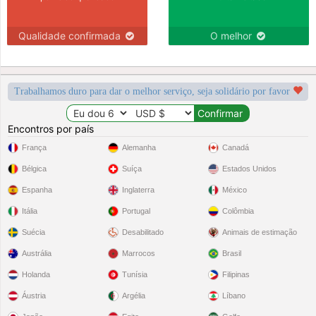
Qualidade confirmada
O melhor
Trabalhamos duro para dar o melhor serviço, seja solidário por favor
Encontros por país
França
Alemanha
Canadá
Bélgica
Suíça
Estados Unidos
Espanha
Inglaterra
México
Itália
Portugal
Colômbia
Suécia
Desabilitado
Animais de estimação
Austrália
Marrocos
Brasil
Holanda
Tunísia
Filipinas
Áustria
Argélia
Líbano