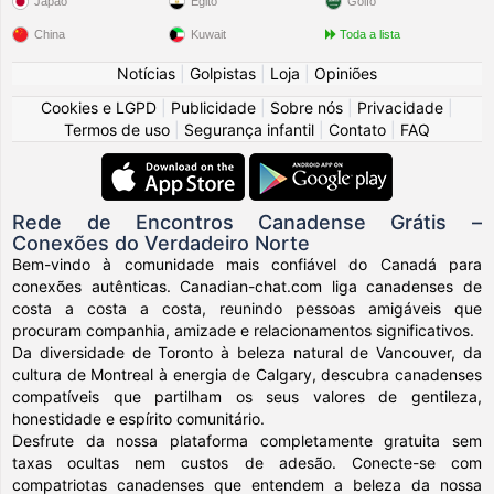
Japão
Egito
Golfo
China
Kuwait
Toda a lista
Notícias
|
Golpistas
|
Loja
|
Opiniões
Cookies e LGPD
|
Publicidade
|
Sobre nós
|
Privacidade
|
Termos de uso
|
Segurança infantil
|
Contato
|
FAQ
Rede de Encontros Canadense Grátis –
Conexões do Verdadeiro Norte
Bem-vindo à comunidade mais confiável do Canadá para
conexões autênticas. Canadian-chat.com liga canadenses de
costa a costa a costa, reunindo pessoas amigáveis que
procuram companhia, amizade e relacionamentos significativos.
Da diversidade de Toronto à beleza natural de Vancouver, da
cultura de Montreal à energia de Calgary, descubra canadenses
compatíveis que partilham os seus valores de gentileza,
honestidade e espírito comunitário.
Desfrute da nossa plataforma completamente gratuita sem
taxas ocultas nem custos de adesão. Conecte-se com
compatriotas canadenses que entendem a beleza da nossa