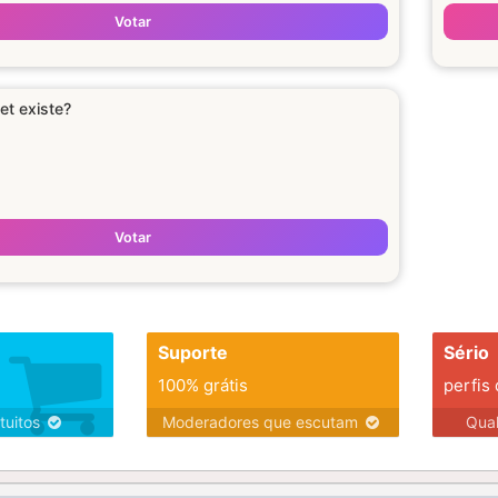
Votar
et existe?
Votar
Suporte
Sério
100% grátis
perfis
tuitos
Moderadores que escutam
Qua