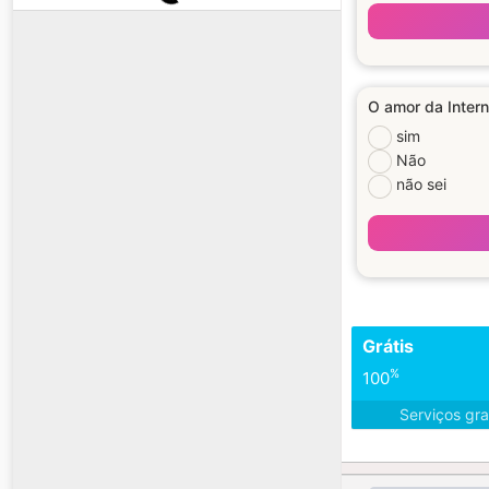
O amor da Intern
sim
Não
não sei
Grátis
%
100
Serviços gra