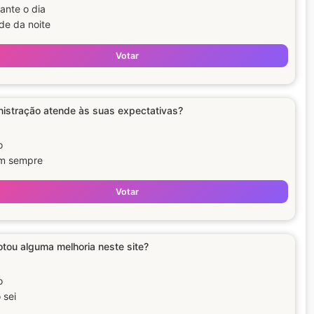
ante o dia
de da noite
Votar
nistração atende às suas expectativas?
o
m sempre
Votar
tou alguma melhoria neste site?
o
 sei