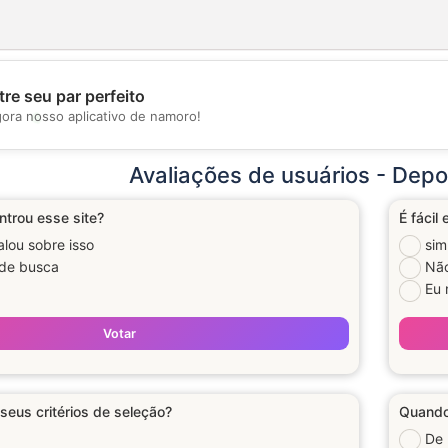
re seu par perfeito
💖
gora nosso aplicativo de namoro!
💕
Avaliações de usuários - De
trou esse site?
É fácil
lou sobre isso
sim
 de busca
Nã
Eu 
Votar
seus critérios de seleção?
Quando
De