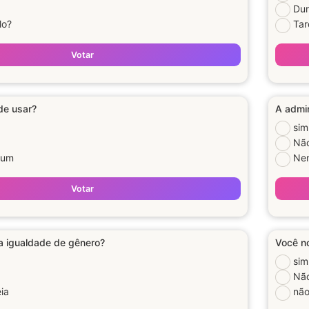
Dur
lo?
Tar
Votar
 de usar?
A admi
sim
Nã
hum
Ne
Votar
a igualdade de gênero?
Você no
sim
Nã
ia
não