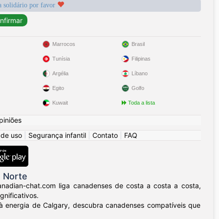
a solidário por favor
Marrocos
Brasil
Tunísia
Filipinas
Argélia
Líbano
Egito
Golfo
Kuwait
Toda a lista
piniões
 de uso
|
Segurança infantil
|
Contato
|
FAQ
 Norte
nadian-chat.com liga canadenses de costa a costa a costa,
nificativos.
l à energia de Calgary, descubra canadenses compatíveis que