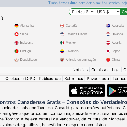
Trabalhamos duro para dar o melhor serviço, sej
ís
Alemanha
Canadá
Austrália
Suíça
Estados Unidos
Holanda
Inglaterra
México
Áustria
Portugal
Colômbia
Japão
Desabilitado
Animais de estimação
China
Notícias
|
Golpistas
|
Loja
|
O
Cookies e LGPD
|
Publicidade
|
Sobre nós
|
Privacidade
|
Termos
ontros Canadense Grátis – Conexões do Verdadeiro
unidade mais confiável do Canadá para conexões autênticas. Ca
s amigáveis que procuram companhia, amizade e relacionamentos sig
de Toronto à beleza natural de Vancouver, da cultura de Montrea
 valores de gentileza, honestidade e espírito comunitário.