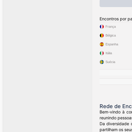
Encontros por pa
França
Bélgica
Espanha
Itália
Suécia
Rede de Enc
Bem-vindo à com
reunindo pessoa
Da diversidade 
partilham os seus