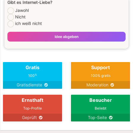
Gibt es Internet-Liebe?
Jawohl
Nicht
ich weiß nicht
Idee abgeben
Gratis
Support
%
100
100% gratis
Gratisdienste
Moderation
Ernsthaft
Besucher
Top-Profile
Beliebt
Geprüft
Top-Seite