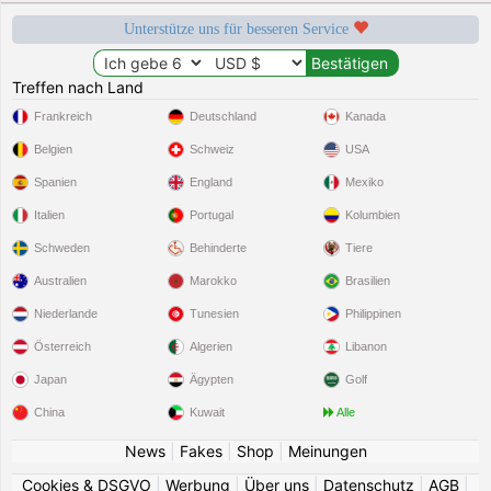
Unterstütze uns für besseren Service
Treffen nach Land
Frankreich
Deutschland
Kanada
Belgien
Schweiz
USA
Spanien
England
Mexiko
Italien
Portugal
Kolumbien
Schweden
Behinderte
Tiere
Australien
Marokko
Brasilien
Niederlande
Tunesien
Philippinen
Österreich
Algerien
Libanon
Japan
Ägypten
Golf
China
Kuwait
Alle
News
|
Fakes
|
Shop
|
Meinungen
Cookies & DSGVO
|
Werbung
|
Über uns
|
Datenschutz
|
AGB
|