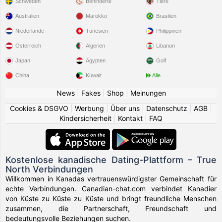
Schweden
Behinderte
Tiere
Australien
Marokko
Brasilien
Niederlande
Tunesien
Philippinen
Österreich
Algerien
Libanon
Japan
Ägypten
Golf
China
Kuwait
Alle
News
|
Fakes
|
Shop
|
Meinungen
Cookies & DSGVO
|
Werbung
|
Über uns
|
Datenschutz
|
AGB
|
Kindersicherheit
|
Kontakt
|
FAQ
Kostenlose kanadische Dating-Plattform – True
North Verbindungen
Willkommen in Kanadas vertrauenswürdigster Gemeinschaft für
echte Verbindungen. Canadian-chat.com verbindet Kanadier
von Küste zu Küste zu Küste und bringt freundliche Menschen
zusammen, die Partnerschaft, Freundschaft und
bedeutungsvolle Beziehungen suchen.