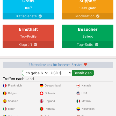
Gratis
Support
%
100
100% gratis
Gratisdienste
Moderation
Ernsthaft
Besucher
Top-Profile
Beliebt
Geprüft
Top-Seite
Unterstütze uns für besseren Service
Treffen nach Land
Frankreich
Deutschland
Kanada
Belgien
Schweiz
USA
Spanien
England
Mexiko
Italien
Portugal
Kolumbien