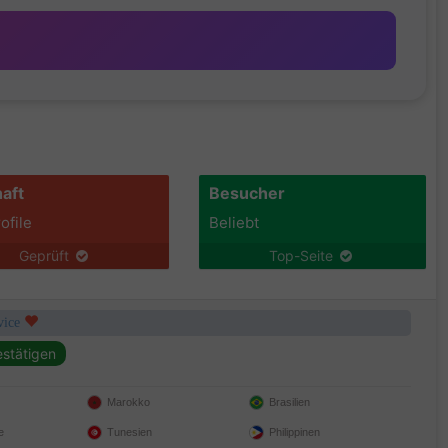
aft
Besucher
ofile
Beliebt
Geprüft
Top-Seite
rvice
Marokko
Brasilien
e
Tunesien
Philippinen