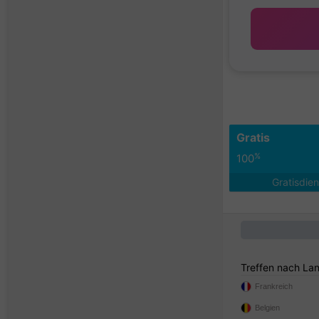
Gratis
%
100
Gratisdie
Treffen nach La
Frankreich
Belgien