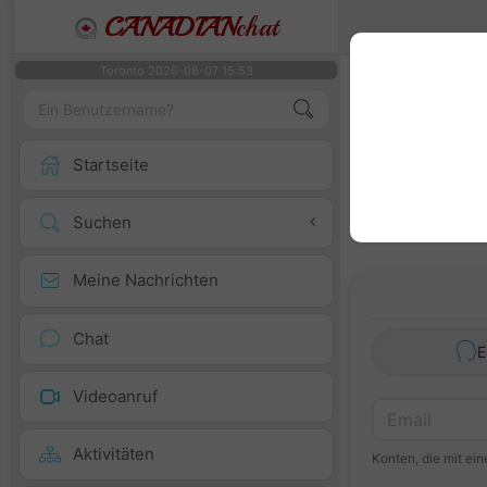
CANADIAN
chat
Toronto 2026-08-07 15:53
Wir empfehle
Die Aktivierung 
Startseite
Suchen
Meine Nachrichten
Chat
E
Videoanruf
Aktivitäten
Konten, die mit ei