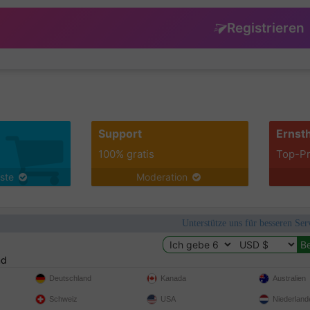
Registrieren
Support
Ernsth
100% gratis
Top-Pr
nste
Moderation
Unterstütze uns für besseren Se
nd
Deutschland
Kanada
Australien
Schweiz
USA
Niederland