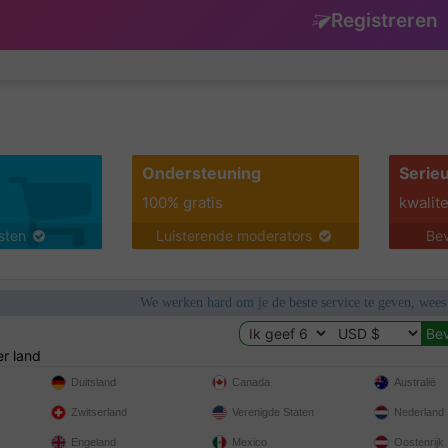
Registreren
Ondersteuning
Serie
100% gratis
kwalite
nsten
Luisterende moderators
Bev
We werken hard om je de beste service te geven, wees
r land
Duitsland
Canada
Australië
Zwitserland
Verenigde Staten
Nederland
Engeland
Mexico
Oostenrijk