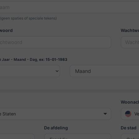
(geen spaties of speciale tekens)
twoord
Wachtwo
m
Jaar - Maand - Dag,
ex: 15-01-1983
Woonach
e Staten
Ve
De afdeling
De stad