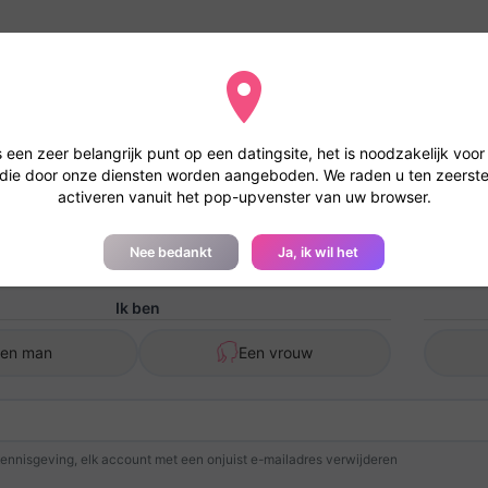
en u om de geolocatie te accepteren
 gaan met geolocatie wordt uw bestand sneller bestudeerd en krijgt
s een zeer belangrijk punt op een datingsite, het is noodzakelijk voor 
 die door onze diensten worden aangeboden. We raden u ten zeerste
activeren vanuit het pop-upvenster van uw browser.
Gratis registratie - Canadese
Nee bedankt
Ja, ik wil het
Ik ben
Een man
Een vrouw
kennisgeving, elk account met een onjuist e-mailadres verwijderen