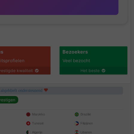
us
Bezoekers
itsprofielen
Veel bezocht
estigde kwaliteit
Het beste
 alsjeblieft ondersteunend
Marokko
Brazilië
Tunesië
Filipijnen
Algerije
Libanon