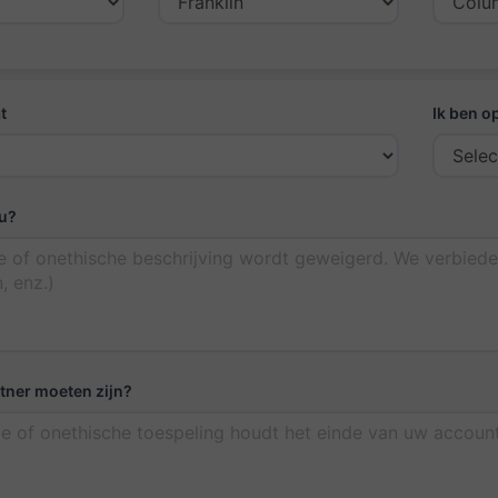
t
Ik ben o
 u?
tner moeten zijn?