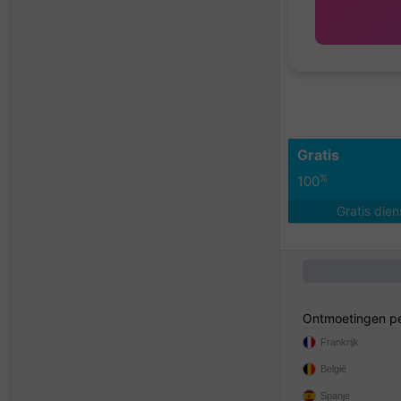
Gratis
%
100
Gratis die
Ontmoetingen pe
Frankrijk
België
Spanje