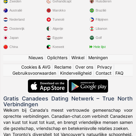
Zweden
Gehandicapt
Huisdieren
Australië
Marokko
Brazilië
Nederland
Tunesië
Filipijnen
Oostenrijk
Algerije
Libanon
Japan
Egypte
Golf
China
Koeweit
Hele lijst
Nieuws
|
Oplichters
|
Winkel
|
Meningen
Cookies & AVG
|
Reclame
|
Over ons
|
Privacy
|
Gebruiksvoorwaarden
|
Kinderveiligheid
|
Contact
|
FAQ
Gratis Canadees Dating Netwerk – True North
Verbindingen
Welkom bij Canada's meest vertrouwde gemeenschap voor
oprechte verbindingen. Canadian-chat.com verbindt Canadezen
van kust tot kust tot kust, en brengt vriendelijke mensen samen
die gezelschap, vriendschap en betekenisvolle relaties zoeken.
Van Toronto's diversiteit tot Vancouver's natuurlijke schoonheid,