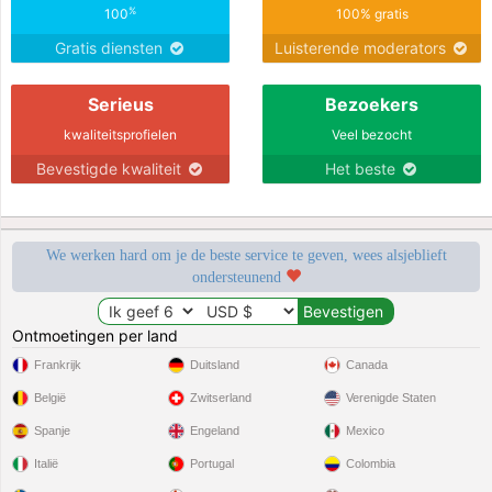
%
100
100% gratis
Gratis diensten
Luisterende moderators
Serieus
Bezoekers
kwaliteitsprofielen
Veel bezocht
Bevestigde kwaliteit
Het beste
We werken hard om je de beste service te geven, wees alsjeblieft
ondersteunend
Ontmoetingen per land
Frankrijk
Duitsland
Canada
België
Zwitserland
Verenigde Staten
Spanje
Engeland
Mexico
Italië
Portugal
Colombia