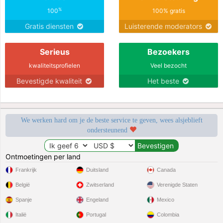
%
100
100% gratis
Gratis diensten
Luisterende moderators
Serieus
Bezoekers
kwaliteitsprofielen
Veel bezocht
Bevestigde kwaliteit
Het beste
We werken hard om je de beste service te geven, wees alsjeblieft
ondersteunend
Ontmoetingen per land
Frankrijk
Duitsland
Canada
België
Zwitserland
Verenigde Staten
Spanje
Engeland
Mexico
Italië
Portugal
Colombia