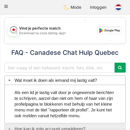
CANADIAN
chat
Toggle
Mode
Inloggen
navigation
💖
Vind je perfecte match
💖
Download nu onze dating-app!
💕
💕
FAQ - Canadese Chat Hulp Quebec
Wat moet ik doen als iemand mij lastig valt?
Als een lid je lastig valt door je ongewenste berichten
te schrijven, aarzel dan niet om hem of haar van zijn
profielpagina te blokkeren met behulp van het kleine
menu met de titel "rapporteer dit profiel". Je kunt het
ook melden vanuit hetzelfde menu.
Hoe kan ik mijn account verwijderen?