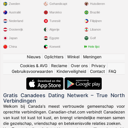
Zweden
Gehandicapt
Huisdieren
Australië
Marokko
Brazilië
Nederland
Tunesië
Filipijnen
Oostenrijk
Algerije
Libanon
Japan
Egypte
Golf
China
Koeweit
Hele lijst
Nieuws
|
Oplichters
|
Winkel
|
Meningen
Cookies & AVG
|
Reclame
|
Over ons
|
Privacy
|
Gebruiksvoorwaarden
|
Kinderveiligheid
|
Contact
|
FAQ
Gratis Canadees Dating Netwerk – True North
Verbindingen
Welkom bij Canada's meest vertrouwde gemeenschap voor
oprechte verbindingen. Canadian-chat.com verbindt Canadezen
van kust tot kust tot kust, en brengt vriendelijke mensen samen
die gezelschap, vriendschap en betekenisvolle relaties zoeken.