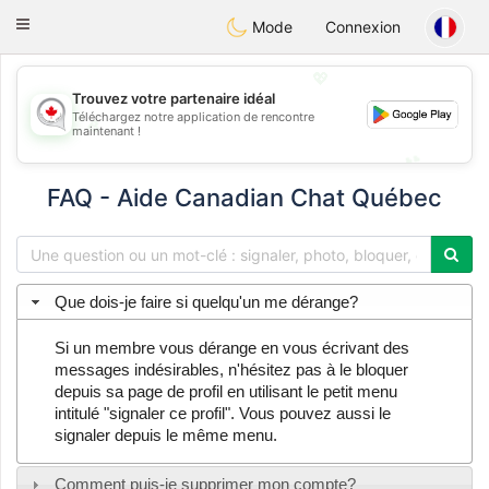
CANADIAN
chat
Toggle
Mode
Connexion
navigation
💖
Trouvez votre partenaire idéal
Téléchargez notre application de rencontre
💖
maintenant !
💕
💕
FAQ - Aide Canadian Chat Québec
Que dois-je faire si quelqu'un me dérange?
Si un membre vous dérange en vous écrivant des
messages indésirables, n'hésitez pas à le bloquer
depuis sa page de profil en utilisant le petit menu
intitulé "signaler ce profil". Vous pouvez aussi le
signaler depuis le même menu.
Comment puis-je supprimer mon compte?