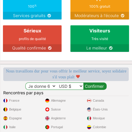
%
100
100% gratuit
Services gratuits
Modérateurs à l'écoute
Sérieux
Visiteurs
profils de qualité
Très visité
Qualité confirmée
Le meilleur
Nous travaillons dur pour vous offrir le meilleur service, soyez solidaire
s'il vous plaît
Rencontres par pays
France
Allemagne
Canada
Belgique
Suisse
États-Unis
Espagne
Angleterre
Mexique
Italie
Portugal
Colombie