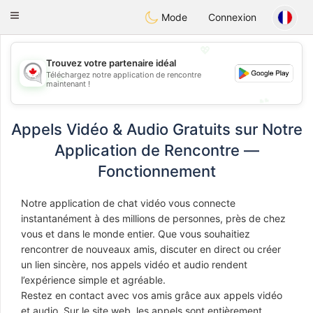
CANADIAN
chat
Toggle
Mode
Connexion
navigation
💖
Trouvez votre partenaire idéal
Téléchargez notre application de rencontre
💖
maintenant !
💕
💕
Appels Vidéo & Audio Gratuits sur Notre
Application de Rencontre —
Fonctionnement
Notre application de chat vidéo vous connecte
instantanément à des millions de personnes, près de chez
vous et dans le monde entier. Que vous souhaitiez
rencontrer de nouveaux amis, discuter en direct ou créer
un lien sincère, nos appels vidéo et audio rendent
l’expérience simple et agréable.
Restez en contact avec vos amis grâce aux appels vidéo
et audio. Sur le site web, les appels sont entièrement