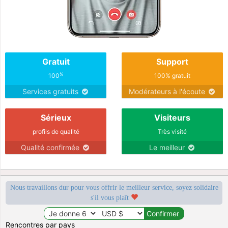
Gratuit
Support
%
100
100% gratuit
Services gratuits
Modérateurs à l'écoute
Sérieux
Visiteurs
profils de qualité
Très visité
Qualité confirmée
Le meilleur
Nous travaillons dur pour vous offrir le meilleur service, soyez solidaire
s'il vous plaît
Rencontres par pays