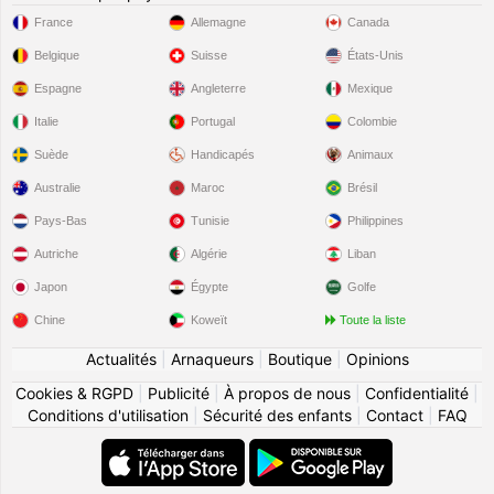
France
Allemagne
Canada
Belgique
Suisse
États-Unis
Espagne
Angleterre
Mexique
Italie
Portugal
Colombie
Suède
Handicapés
Animaux
Australie
Maroc
Brésil
Pays-Bas
Tunisie
Philippines
Autriche
Algérie
Liban
Japon
Égypte
Golfe
Chine
Koweït
Toute la liste
Actualités
|
Arnaqueurs
|
Boutique
|
Opinions
Cookies & RGPD
|
Publicité
|
À propos de nous
|
Confidentialité
|
Conditions d'utilisation
|
Sécurité des enfants
|
Contact
|
FAQ