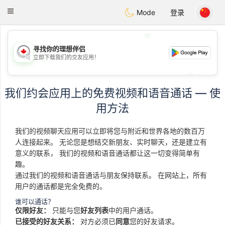
CANADIAN
chat
Toggle
Mode
登录
navigation
💖
寻找你的理想伴侣
立即下载我们的交友应用！
💖
💕
💕
我们约会应用上的免费视频和语音通话 — 使
用方法
我们的视频聊天应用可以立即将您与附近和世界各地的数百万
人连接起来。 无论您是想结交新朋友、实时聊天，还是建立有
意义的联系， 我们的视频和语音通话都让这一切变得简单有
趣。
通过我们的视频和语音通话与朋友保持联系。 在网站上，所有
用户的通话都是完全免费的。
谁可以通话？
仅限好友：
只能与您
好友列表
中的用户通话。
已接受的好友关系：
对方必须已
同意
您的好友请求。