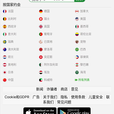
按国家约会
法国
德国
加拿大
比利时
瑞士
美国
西班牙
英国
墨西哥
意大利
葡萄牙
哥伦比亚
瑞典
已禁用
宠物
澳大利亚
摩洛哥
巴西
荷兰
突尼斯
菲律宾
奥地利
阿尔及利亚
黎巴嫩
日本
埃及
海湾
中国
科威特
所有列表
新闻
|
诈骗者
|
商店
|
意见
Cookie和GDPR
|
广告
|
关于我们
|
隐私
|
使用条款
|
儿童安全
|
联
系我们
|
常见问题