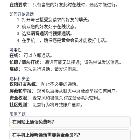
在线要求：
只有当您的好友
此时在线
时，通话才能进行。
如何开始通话
打开与已
接受
您请求的好友的
聊天
。
确认您的好友处于
在线
状态。
选择
语音通话
或
视频通话
。
在手机上，确保您是
黄金会员
才能拨打电话。
可用性
在线：
可以立即通话。
忙碌 / 请勿打扰：
通话可能无法接通；请先尝试发送消息。
离线：
无法进行通话；请发送消息。
隐私和安全
仅限好友系统：
防止不必要的通话。
屏蔽和举报：
您可以直接从聊天中屏蔽或举报任何用户。
安全权限：
麦克风和摄像头
仅在通话期间
使用。
社区规则：
恶意行为将导致账户删除。
常见问题
在网站上通话免费吗？
在手机上接听通话需要黄金会员吗？