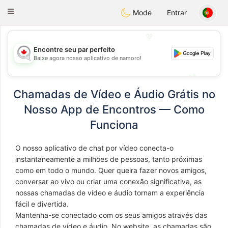
CANADIAN
chat
Toggle
Mode
Entrar
navigation
💖
Encontre seu par perfeito
💖
Baixe agora nosso aplicativo de namoro!
💕
💕
Chamadas de Vídeo e Áudio Grátis no
Nosso App de Encontros — Como
Funciona
O nosso aplicativo de chat por vídeo conecta-o
instantaneamente a milhões de pessoas, tanto próximas
como em todo o mundo. Quer queira fazer novos amigos,
conversar ao vivo ou criar uma conexão significativa, as
nossas chamadas de vídeo e áudio tornam a experiência
fácil e divertida.
Mantenha-se conectado com os seus amigos através das
chamadas de vídeo e áudio. No website, as chamadas são