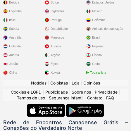
Bélgica
Suíça
Estados Unidos
Espanha
Inglaterra
México
Itália
Portugal
Colômbia
Suécia
Desabilitado
Animais de estimação
Austrália
Marrocos
Brasil
Holanda
Tunísia
Filipinas
Áustria
Argélia
Líbano
Japão
Egito
Golfo
China
Kuwait
Toda a lista
Notícias
|
Golpistas
|
Loja
|
Opiniões
Cookies e LGPD
|
Publicidade
|
Sobre nós
|
Privacidade
|
Termos de uso
|
Segurança infantil
|
Contato
|
FAQ
Rede de Encontros Canadense Grátis –
Conexões do Verdadeiro Norte