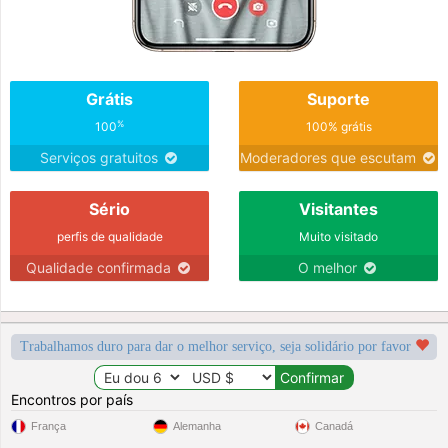
Grátis
Suporte
%
100
100% grátis
Serviços gratuitos
Moderadores que escutam
Sério
Visitantes
perfis de qualidade
Muito visitado
Qualidade confirmada
O melhor
Trabalhamos duro para dar o melhor serviço, seja solidário por favor
Encontros por país
França
Alemanha
Canadá