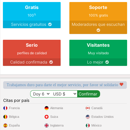
Gratis
Soporte
%
100
100% gratis
Servicios gratuitos
Moderadores que escuchan
Serio
Visitantes
perfiles de calidad
Muy visitado
Calidad confirmada
Lo mejor
Trabajamos duro para darte el mejor servicio, por favor sé solidario
Citas por país
Francia
Alemania
Canadá
Bélgica
Suiza
Estados Unidos
España
Inglaterra
México