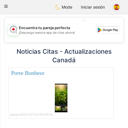
CANADIAN
chat
Toggle
Mode
Iniciar sesión
navigation
💖
Encuentra tu pareja perfecta
¡Descarga nuestra app de citas ahora!
💖
💕
💕
Noticias Citas - Actualizaciones
Canadá
Porte Bonheur
ailyza 2024-07-03 09:43:52