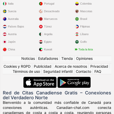
Italia
Portugal
Colombia
Suecia
Desactivado
Mascotas
Australia
Marruecos
Brasil
Países Bajos
Túnez
Filipinas
Austria
Argelia
Líbano
Japón
Egipto
Golfo
China
Kuwait
Toda la lista
Noticias
|
Estafadores
|
Tienda
|
Opiniones
Cookies y RGPD
|
Publicidad
|
Acerca de nosotros
|
Privacidad
|
Términos de uso
|
Seguridad infantil
|
Contacto
|
FAQ
Red de Citas Canadiense Gratis – Conexiones
del Verdadero Norte
Bienvenido a la comunidad más confiable de Canadá para
conexiones auténticas. Canadian-chat.com conecta
canadienses de costa a costa a costa, reuniendo personas