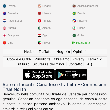
Svezia
Disabili
Animali domestici
Australia
Marocco
Brasile
Paesi Bassi
Tunisia
Filippine
Austria
Algeria
Libano
Giappone
Egitto
Golfo
Cina
Kuwait
Tutta la lista
Notizie
|
Truffatori
|
Negozio
|
Opinioni
Cookie e GDPR
|
Pubblicità
|
Chi siamo
|
Privacy
|
Termini di
utilizzo
|
Sicurezza dei minori
|
Contatto
|
FAQ
Rete di Incontri Canadese Gratuita – Connessioni
True North
Benvenuto nella comunità più fidata del Canada per connessioni
genuine. Canadian-chat.com collega canadesi da costa a costa
a costa, riunendo persone amichevoli in cerca di compagnia,
amicizia e relazioni significative.