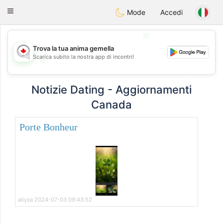
CANADIAN
chat
Toggle
Mode
Accedi
navigation
💖
Trova la tua anima gemella
Scarica subito la nostra app di incontri!
💖
💕
💕
Notizie Dating - Aggiornamenti
Canada
Porte Bonheur
ailyza 2024-07-03 09:43:52