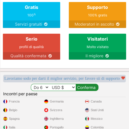
Gratis
Supporto
%
100
100% gratis
Servizi gratuiti
Moderatori in ascolto
Serio
Visitatori
profili di qualità
Molto visitato
Qualità confermata
Il migliore
Lavoriamo sodo per darti il miglior servizio, per favore sii di supporto
Incontri per paese
Francia
Germania
Canada
Belgio
Svizzera
Stati Uniti
Spagna
Inghilterra
Messico
Italia
Portogallo
Colombia