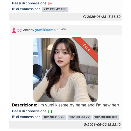
Paesi di connessione
IP di connessione
212.135.42.150
2026-06-23 15:36:59
anni
yumikissme
Anerley
30
Fake
Descrizione:
I’m yumi kissme by name and I'm new here singl
Paesi di connessione
IP di connessione
102.90.118.75
102.90.99.22
102.90.100.103
2026-06-22 18:33:10