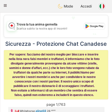
CANADIAN
chat
Toggle
Mode
Accedi
navigation
💖
💖
Trova la tua anima gemella
Scarica subito la nostra app di incontri!
💕
💕
Sicurezza - Protezione Chat Canadese
Per sapere: facciamo del nostro meglio per bloccare e inserire
nella lista nera falsi membri e truffatori, ti informiamo che le foto
divulgate generalmente provengono da alcune vittime (stelle,
uomini e donne d'affari, ecc.) che le loro foto vengono rubate da
truffatori da qualche parte su Internet, li pubblichiamo per
avvertire i nostri membri e anche per condividere le nostre
conoscenze con i nostri partner. Il nostro unico scopo di
pubblicare il nostro dizionario è di scoraggiare i truffatori.
Non esitate a informarci di un membro che sembra di essere
falso, quindi non esiteremo a includerli in questo elenco.
page 1/763
anni
aline68
Whitehorse
26