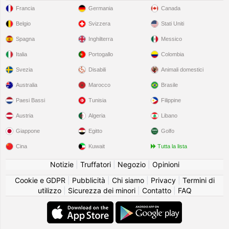
Francia
Germania
Canada
Belgio
Svizzera
Stati Uniti
Spagna
Inghilterra
Messico
Italia
Portogallo
Colombia
Svezia
Disabili
Animali domestici
Australia
Marocco
Brasile
Paesi Bassi
Tunisia
Filippine
Austria
Algeria
Libano
Giappone
Egitto
Golfo
Cina
Kuwait
Tutta la lista
Notizie
|
Truffatori
|
Negozio
|
Opinioni
Cookie e GDPR
|
Pubblicità
|
Chi siamo
|
Privacy
|
Termini di
utilizzo
|
Sicurezza dei minori
|
Contatto
|
FAQ