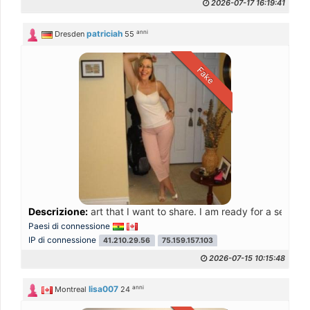
2026-07-17 16:19:41
anni
patriciah
Dresden
55
Fake
Descrizione:
art that I want to share. I am ready for a seriou
Paesi di connessione
IP di connessione
41.210.29.56
75.159.157.103
2026-07-15 10:15:48
anni
lisa007
Montreal
24