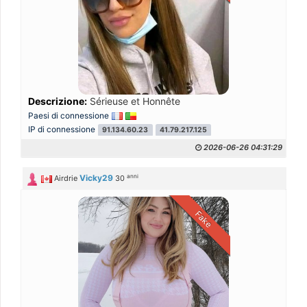
Descrizione:
Sérieuse et Honnête
Paesi di connessione
IP di connessione
91.134.60.23
41.79.217.125
2026-06-26 04:31:29
anni
Vicky29
Airdrie
30
Fake