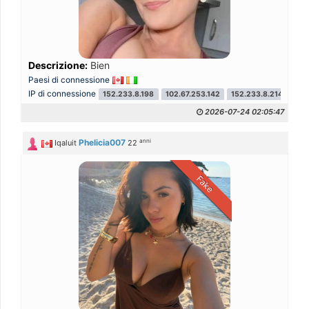
Descrizione:
Bien
Paesi di connessione
IP di connessione
152.233.8.198
102.67.253.142
152.233.8.214
152
2026-07-24 02:05:47
anni
Phelicia007
Iqaluit
22
Fake