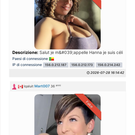
Descrizione:
Salut je m&#039;appelle Hanna je suis célibataire
Paesi di connessione
IP di connessione
156.0.212.187
156.0.212.173
156.0.214.242
2026-07-28 16:14:42
anni
Mart007
Iqaluit
36
Fake