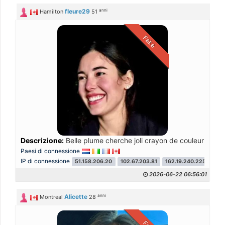
anni
fleure29
Hamilton
51
Fake
Descrizione:
Belle plume cherche joli crayon de couleur pour é
Paesi di connessione
IP di connessione
51.158.206.20
102.67.203.81
162.19.240.225
51.
2026-06-22 06:56:01
anni
Alicette
Montreal
28