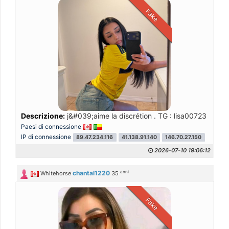
Fake
Descrizione:
j&#039;aime la discrétion . TG : lisa00723
Paesi di connessione
IP di connessione
89.47.234.116
41.138.91.140
146.70.27.150
2026-07-10 19:06:12
anni
chantal1220
Whitehorse
35
Fake