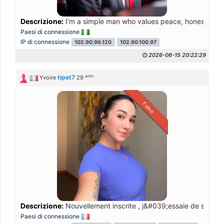
Descrizione:
I’m a simple man who values peace, honesty, an
Paesi di connessione
IP di connessione
102.90.96.120
102.90.100.97
2026-06-15 20:22:29
anni
tipet7
Yvoire
29
Fake
Descrizione:
Nouvellement inscrite , j&#039;essaie de sortir de
Paesi di connessione