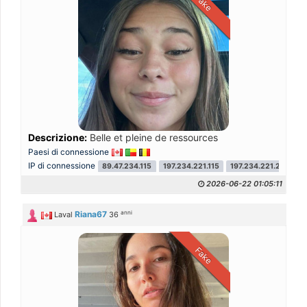
Fake
Descrizione:
Belle et pleine de ressources
Paesi di connessione
IP di connessione
89.47.234.115
197.234.221.115
197.234.221.252
1
2026-06-22 01:05:11
anni
Riana67
Laval
36
Fake