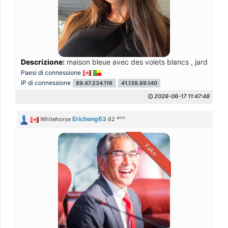
Descrizione:
maison bleue avec des volets blancs , jardin ple
Paesi di connessione
IP di connessione
89.47.234.116
41.138.89.140
2026-06-17 11:47:48
anni
Erichong63
Whitehorse
62
Fake