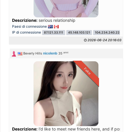
Descrizione:
serious relationship
Paesi di connessione
IP di connessione
87.121.33.111
45.148.103.121
104.234.240.224
87.
2026-06-24 20:16:03
anni
nicolenb
Beverly Hills
35
Fake
Descrizione:
I’d like to meet new friends here, and if possible,