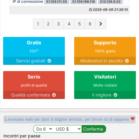
IP di connessione
51.159.111.55
51.159.196.119
213.139.9.52
2026-06-09 21:39:10
1
2
3
4
5
6
Gratis
Supporto
%
100
100% gratis
Servizi gratuiti
Moderatori in ascolto
Serio
Visitatori
profili di qualità
Molto visitato
Qualità confermata
Il migliore
Lavoriamo sodo per darti il miglior servizio, per favore sii di supporto
Incontri per paese