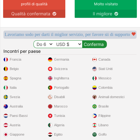
profili di qualità
Molto visitato
Qualità confermata
Il migliore
Lavoriamo sodo per darti il miglior servizio, per favore sii di supporto
Incontri per paese
Francia
Germania
Canada
Belgio
Svizzera
Stati Uniti
Spagna
Inghilterra
Messico
Italia
Portogallo
Colombia
Svezia
Disabili
Animali domestici
Australia
Marocco
Brasile
Paesi Bassi
Tunisia
Filippine
Austria
Algeria
Libano
Giappone
Egitto
Golfo