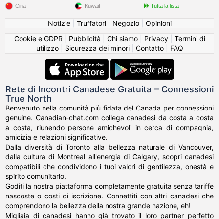
Cina
Kuwait
Tutta la lista
Notizie
|
Truffatori
|
Negozio
|
Opinioni
Cookie e GDPR
|
Pubblicità
|
Chi siamo
|
Privacy
|
Termini di
utilizzo
|
Sicurezza dei minori
|
Contatto
|
FAQ
Rete di Incontri Canadese Gratuita – Connessioni
True North
Benvenuto nella comunità più fidata del Canada per connessioni
genuine. Canadian-chat.com collega canadesi da costa a costa
a costa, riunendo persone amichevoli in cerca di compagnia,
amicizia e relazioni significative.
Dalla diversità di Toronto alla bellezza naturale di Vancouver,
dalla cultura di Montreal all'energia di Calgary, scopri canadesi
compatibili che condividono i tuoi valori di gentilezza, onestà e
spirito comunitario.
Goditi la nostra piattaforma completamente gratuita senza tariffe
nascoste o costi di iscrizione. Connettiti con altri canadesi che
comprendono la bellezza della nostra grande nazione, eh!
Migliaia di canadesi hanno già trovato il loro partner perfetto