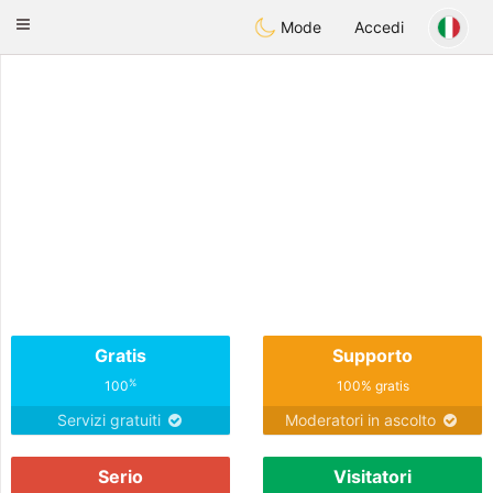
CANADIAN
chat
Toggle
Mode
Accedi
navigation
Gratis
Supporto
%
100
100% gratis
Servizi gratuiti
Moderatori in ascolto
Serio
Visitatori