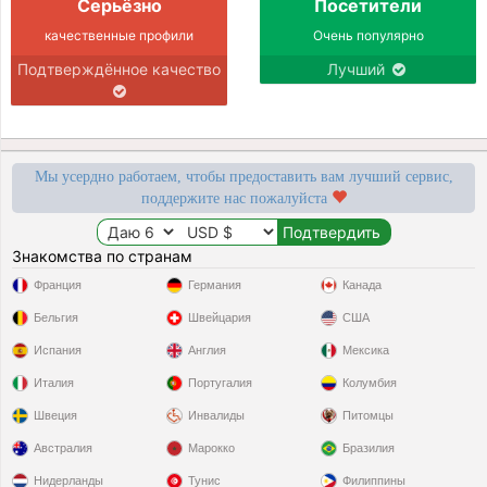
Серьёзно
Посетители
качественные профили
Очень популярно
Подтверждённое качество
Лучший
Мы усердно работаем, чтобы предоставить вам лучший сервис,
поддержите нас пожалуйста
Знакомства по странам
Франция
Германия
Канада
Бельгия
Швейцария
США
Испания
Англия
Мексика
Италия
Португалия
Колумбия
Швеция
Инвалиды
Питомцы
Австралия
Марокко
Бразилия
Нидерланды
Тунис
Филиппины