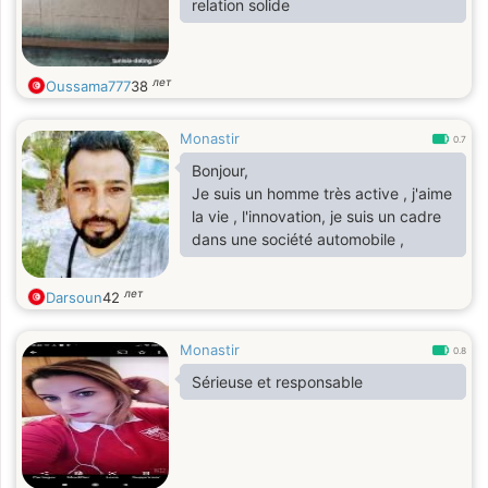
relation solide
лет
Oussama777
38
Monastir
0.7
Bonjour,
Je suis un homme très active , j'aime
la vie , l'innovation, je suis un cadre
dans une société automobile ,
лет
Darsoun
42
Monastir
0.8
Sérieuse et responsable