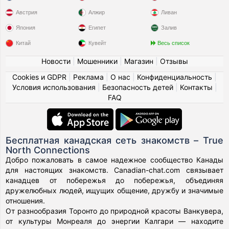
Австрия
Алжир
Ливан
Япония
Египет
Залив
Китай
Кувейт
Весь список
Новости
|
Мошенники
|
Магазин
|
Отзывы
Cookies и GDPR
|
Реклама
|
О нас
|
Конфиденциальность
|
Условия использования
|
Безопасность детей
|
Контакты
|
FAQ
Бесплатная канадская сеть знакомств – True
North Connections
Добро пожаловать в самое надежное сообщество Канады
для настоящих знакомств. Canadian-chat.com связывает
канадцев от побережья до побережья, объединяя
дружелюбных людей, ищущих общение, дружбу и значимые
отношения.
От разнообразия Торонто до природной красоты Ванкувера,
от культуры Монреаля до энергии Калгари — находите