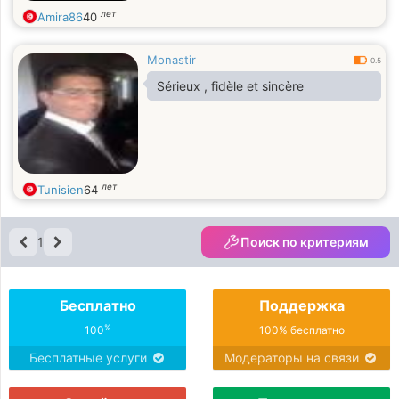
лет
Amira86
40
Monastir
0.5
Sérieux , fidèle et sincère
лет
Tunisien
64
1
Поиск по критериям
Бесплатно
Поддержка
%
100
100% бесплатно
Бесплатные услуги
Модераторы на связи