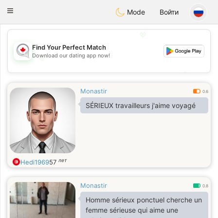
CANADIAN
chat
Toggle
Mode
Войти
navigation
💖
Find Your Perfect Match
Download our dating app now!
💖
💕
💕
Monastir
0.6
SÉRIEUX travailleurs j'aime voyagé
лет
Hedi1969
57
Monastir
0.8
Homme sérieux ponctuel cherche un
femme sérieuse qui aime une