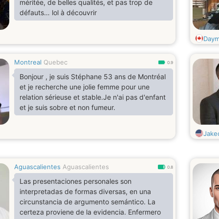
méritée, de belles qualités, et pas trop de
défauts… lol à découvrir
Day
Montreal
Quebec
0.9
Bonjour , je suis Stéphane 53 ans de Montréal
et je recherche une jolie femme pour une
relation sérieuse et stable.Je n'ai pas d'enfant
et je suis sobre et non fumeur.
Jake
Aguascalientes
Aguascalientes
0.8
Las presentaciones personales son
interpretadas de formas diversas, en una
circunstancia de argumento semántico. La
certeza proviene de la evidencia. Enfermero