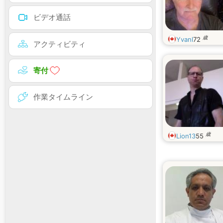
ビデオ通話
歳
Yvanl
72
アクティビティ
寄付
作業タイムライン
歳
Lion13
55