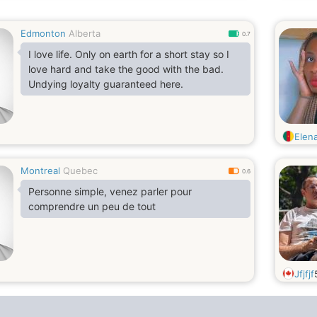
documentaries, reading, podcasts, weekend
road trips, sightseeing, zoos, museums,
Edmonton
Alberta
historical sites, sometimes camping &
0.7
kayaking.
I love life. Only on earth for a short stay so I
love hard and take the good with the bad.
Undying loyalty guaranteed here.
Elen
Montreal
Quebec
0.6
Personne simple, venez parler pour
comprendre un peu de tout
Jfjfjf