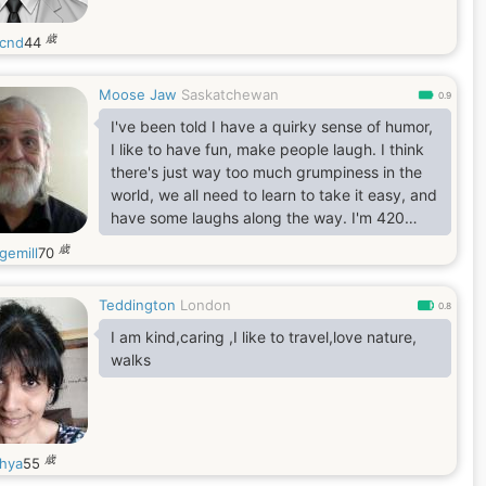
歳
lcnd
44
Moose Jaw
Saskatchewan
0.9
I've been told I have a quirky sense of humor,
I like to have fun, make people laugh. I think
there's just way too much grumpiness in the
world, we all need to learn to take it easy, and
have some laughs along the way. I'm 420
friendly and a non drinker, by the way, my
歳
gemill
70
name is Brew, not georgemill. English only
please.
Teddington
London
0.8
I am kind,caring ,I like to travel,love nature,
walks
歳
hya
55