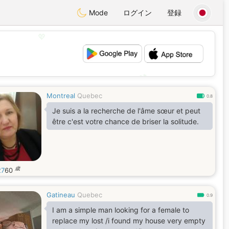
Mode
ログイン
登録
💖
💕
Montreal
Quebec
0.8
Je suis a la recherche de l'âme sœur et peut
être c'est votre chance de briser la solitude.
歳
27
60
Gatineau
Quebec
0.9
I am a simple man looking for a female to
replace my lost /i found my house very empty