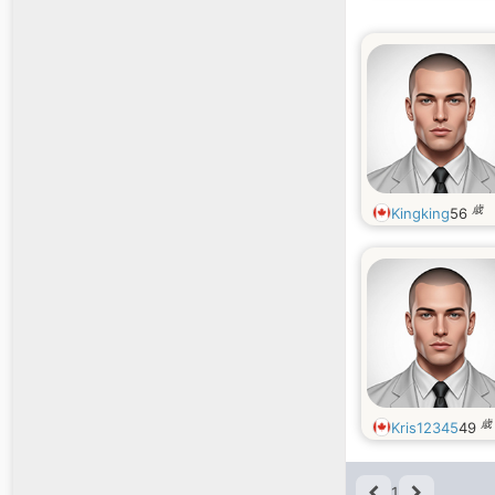
歳
Kingking
56
歳
Kris12345
49
1