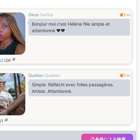
Okoa
Centre
0.5
Bonjour moi c'est Hélène fille simple et
attentionné ❤️❤️
歳
a23
26
Quebec
Quebec
0.6
Simple. Réfléchi avec folies passagères.
Artiste. Attentionné.
歳
51
条件による検索