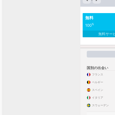
無料
%
100
無料サー
国別の出会い
フランス
ベルギー
スペイン
イタリア
スウェーデン