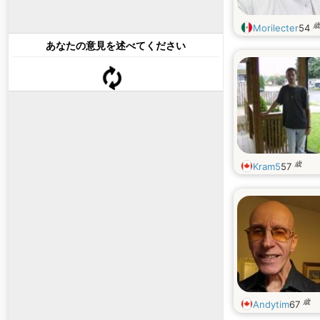
歳
Morilecter
54
あなたの意見を述べてください
歳
Kram5
57
歳
Andytim
67