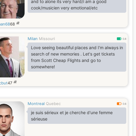
and to alone its very hard/i am a good
cook/musicien very emotional/etc
歳
man68
68
Milan
Missouri
0.8
Love seeing beautiful places and I'm always in
search of new memories . Let's get tickets
from Scott Cheap Flights and go to
somewhere!
歳
cbut
47
Montreal
Quebec
0.6
je suis sérieux et je cherche d'une femme
sérieuse