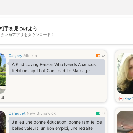
相手を見つけよう
💖
出会い系アプリをダウンロード！
💕
Calgary
Alberta
0.4
À Kind Loving Person Who Needs A serious
Relationship That Can Lead To Marriage
歳
4
Irina
Caraquet
New Brunswick
0.8
J’ai eu une bonne éducation, bonne famille, de
belles valeurs, un bon emploi, une retraite