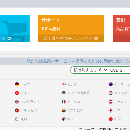
サポート
真剣
100%無料
高品質
ビス
聞く耳を持つモデレーター
私たちは最高のサービスを提供するために懸命に働いて
ドイツ
カナダ
オースト
スイス
アメリカ合衆国
オランダ
イングランド
メキシコ
オースト
ポルトガル
コロンビア
日本
無効
ペット
中国
ニュース
|
詐欺師
|
ストア