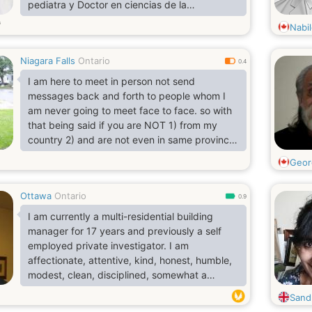
pediatra y Doctor en ciencias de la
educación.
Nabi
Niagara Falls
Ontario
0.4
I am here to meet in person not send
messages back and forth to people whom I
am never going to meet face to face. so with
that being said if you are NOT 1) from my
country 2) and are not even in same province
as me DO NOT MESSAGE ME as you are
Geor
wasting my time and yours thank you for
understanding
Ottawa
Ontario
0.9
I am currently a multi-residential building
manager for 17 years and previously a self
employed private investigator. I am
affectionate, attentive, kind, honest, humble,
modest, clean, disciplined, somewhat a
homebody, non smoker, non drug user, non
Sand
drunkard, non aggressive. I enjoy movies,