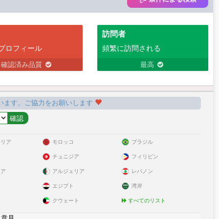
訪問者
プロフィール
頻繁に訪問される
確認済み品質
最高
います。ご協力をお願いします
ラリア
モロッコ
ブラジル
チュニジア
フィリピン
リア
アルジェリア
レバノン
エジプト
湾岸
クウェート
すべてのリスト
|
意見