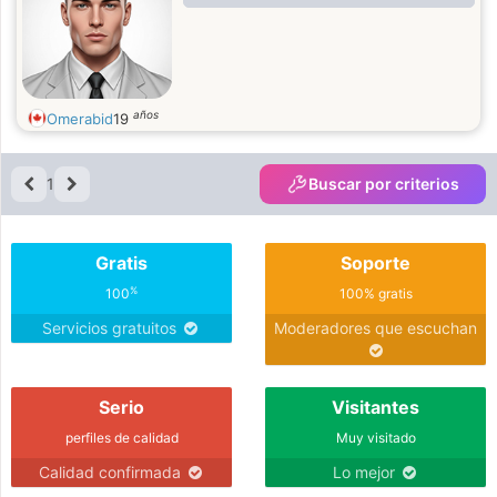
años
Omerabid
19
1
Buscar por criterios
Gratis
Soporte
%
100
100% gratis
Servicios gratuitos
Moderadores que escuchan
Serio
Visitantes
perfiles de calidad
Muy visitado
Calidad confirmada
Lo mejor