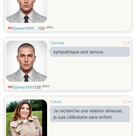
años
Djamel1895...
126
Canada
0
sympathique and serious
años
Djamel1895
126
Yukon
0
Je recherche une relation sérieuse,
je suis célibataire sans enfant