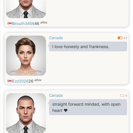
años
Brouth3456
46
Canada
0.3
I love honesty and frankness.
años
Ezz2026
26
Canada
0
straight forward minded, with open
heart ❤️