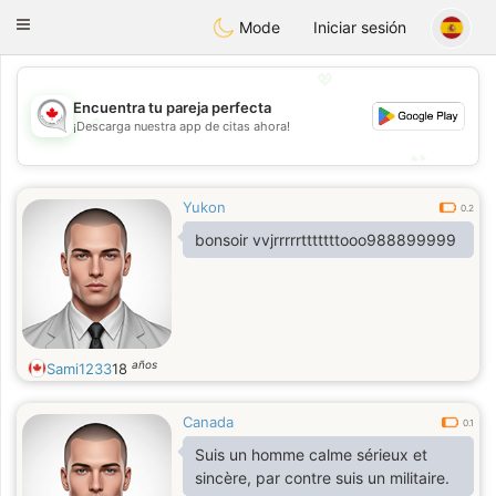
CANADIAN
chat
Toggle
Mode
Iniciar sesión
navigation
💖
Encuentra tu pareja perfecta
💖
¡Descarga nuestra app de citas ahora!
💕
💕
Yukon
0.2
bonsoir vvjrrrrrtttttttooo988899999
años
Sami1233
18
Canada
0.1
Suis un homme calme sérieux et
sincère, par contre suis un militaire.