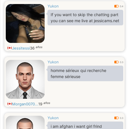
Yukon
0.4
If you want to skip the chatting part
you can see me live at jessicams.net
años
Jessitessi
36
Yukon
0.3
homme sérieux qui recherche
femme sérieuse
años
Morgan0070...
19
Yukon
0.3
i am afghan i want girl frind