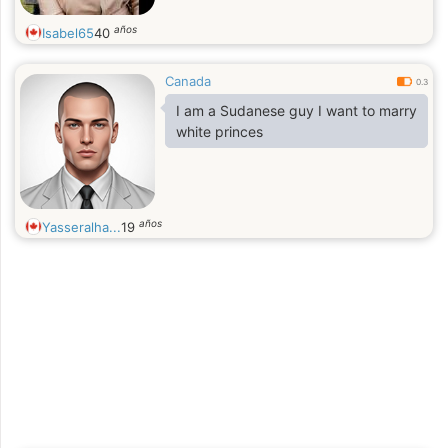
años
Isabel65
40
Canada
0.3
I am a Sudanese guy I want to marry
white princes
años
Yasseralha...
19