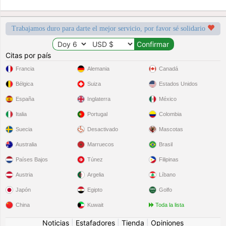
Trabajamos duro para darte el mejor servicio, por favor sé solidario
Citas por país
Francia
Alemania
Canadá
Bélgica
Suiza
Estados Unidos
España
Inglaterra
México
Italia
Portugal
Colombia
Suecia
Desactivado
Mascotas
Australia
Marruecos
Brasil
Países Bajos
Túnez
Filipinas
Austria
Argelia
Líbano
Japón
Egipto
Golfo
China
Kuwait
Toda la lista
Noticias
|
Estafadores
|
Tienda
|
Opiniones