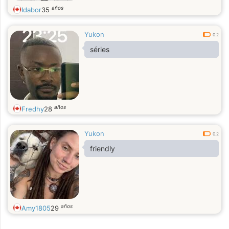
años
Idabor
35
Yukon
0.2
séries
años
Fredhy
28
Yukon
0.2
friendly
años
Amy1805
29