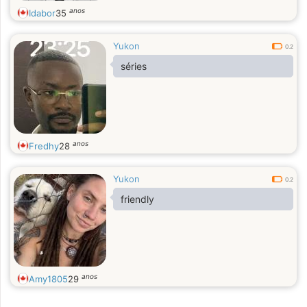
anos
Idabor
35
Yukon
0.2
séries
anos
Fredhy
28
Yukon
0.2
friendly
anos
Amy1805
29