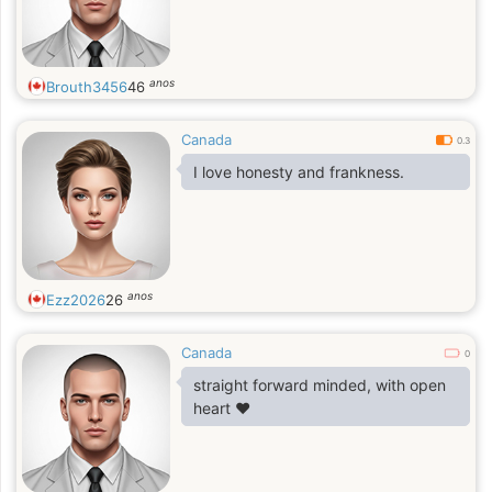
anos
Brouth3456
46
Canada
0.3
I love honesty and frankness.
anos
Ezz2026
26
Canada
0
straight forward minded, with open
heart ❤️