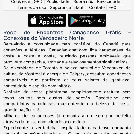
Cookies e LGPD
|
Publicidade
|
Sobre nós
|
Privacidade
|
Termos de uso
|
Segurança infantil
|
Contato
|
FAQ
Rede de Encontros Canadense Grátis –
Conexões do Verdadeiro Norte
Bem-vindo à comunidade mais confiável do Canadá para
conexões autênticas. Canadian-chat.com liga canadenses de
costa a costa a costa, reunindo pessoas amigáveis que
procuram companhia, amizade e relacionamentos significativos.
Da diversidade de Toronto à beleza natural de Vancouver, da
cultura de Montreal à energia de Calgary, descubra canadenses
compatíveis que partilham os seus valores de gentileza,
honestidade e espírito comunitário.
Desfrute da nossa plataforma completamente gratuita sem
taxas ocultas nem custos de adesão. Conecte-se com
compatriotas canadenses que entendem a beleza da nossa
grande nação, eh!
Milhares de canadenses já encontraram o seu par perfeito
através da nossa comunidade acolhedora.
Experimente a verdadeira hospitalidade canadense enquanto
constrói conexões duradouras. O seu próximo relacionamento