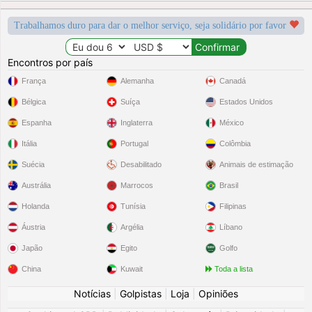
Trabalhamos duro para dar o melhor serviço, seja solidário por favor
Encontros por país
França
Alemanha
Canadá
Bélgica
Suíça
Estados Unidos
Espanha
Inglaterra
México
Itália
Portugal
Colômbia
Suécia
Desabilitado
Animais de estimação
Austrália
Marrocos
Brasil
Holanda
Tunísia
Filipinas
Áustria
Argélia
Líbano
Japão
Egito
Golfo
China
Kuwait
Toda a lista
Notícias
|
Golpistas
|
Loja
|
Opiniões