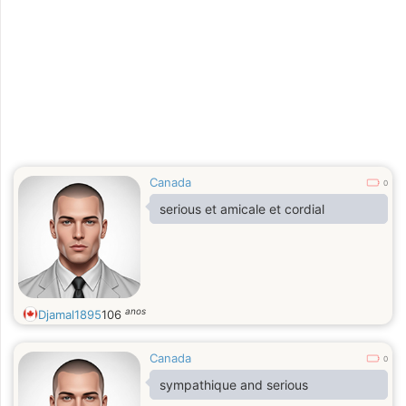
Canada
0
serious et amicale et cordial
anos
Djamal1895
106
Canada
0
sympathique and serious