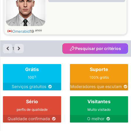
anos
Omerabid
19
1
Pesquisar por critérios
Grátis
Suporte
%
100
100% grátis
Serviços gratuitos
Moderadores que escutam
Sério
Visitantes
perfis de qualidade
Muito visitado
Qualidade confirmada
O melhor