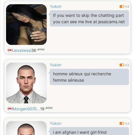
Yukon
0.4
If you want to skip the chatting part
you can see me live at jessicams.net
anos
Jessitessi
36
Yukon
0.3
homme sérieux qui recherche
femme sérieuse
anos
Morgan0070...
19
Yukon
0.3
i am afghan i want girl frind