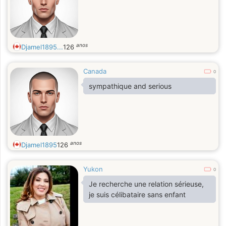
anos
Djamel1895...
126
Canada
0
sympathique and serious
anos
Djamel1895
126
Yukon
0
Je recherche une relation sérieuse,
je suis célibataire sans enfant