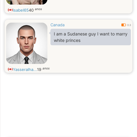
anos
Isabel65
40
Canada
0.3
I am a Sudanese guy I want to marry
white princes
anos
Yasseralha...
19