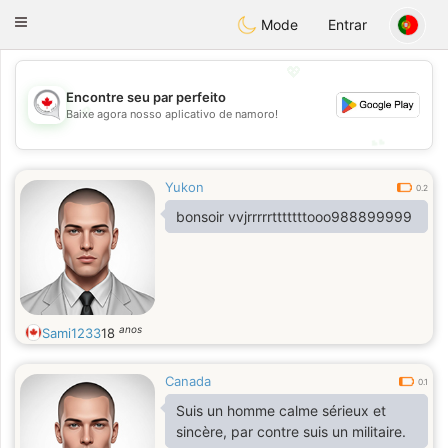
CANADIAN
chat
Toggle
Mode
Entrar
navigation
💖
Encontre seu par perfeito
💖
Baixe agora nosso aplicativo de namoro!
💕
💕
Yukon
0.2
bonsoir vvjrrrrrtttttttooo988899999
anos
Sami1233
18
Canada
0.1
Suis un homme calme sérieux et
sincère, par contre suis un militaire.