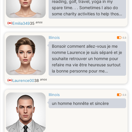
reading, golf, travel, yoga in my
spare time. . . Sometimes I also do
some charity activities to help those
in need and bring warmth and love
anos
Emilia349
35
to more people
Illinois
0.3
Bonsoir comment allez-vous je me
nomme Laurence je suis séparé et je
souhaite retrouver un homme pour
refaire ma vie être heureuse surtout
la bonne personne pour me
reconstruire
anos
Laurence00
38
Illinois
0.3
un homme honnête et sincère