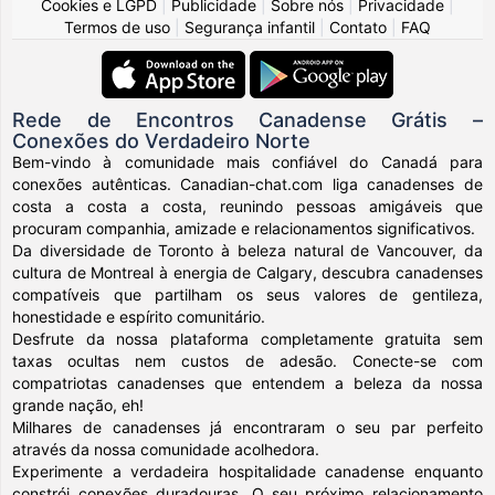
Cookies e LGPD
|
Publicidade
|
Sobre nós
|
Privacidade
|
Termos de uso
|
Segurança infantil
|
Contato
|
FAQ
Rede de Encontros Canadense Grátis –
Conexões do Verdadeiro Norte
Bem-vindo à comunidade mais confiável do Canadá para
conexões autênticas. Canadian-chat.com liga canadenses de
costa a costa a costa, reunindo pessoas amigáveis que
procuram companhia, amizade e relacionamentos significativos.
Da diversidade de Toronto à beleza natural de Vancouver, da
cultura de Montreal à energia de Calgary, descubra canadenses
compatíveis que partilham os seus valores de gentileza,
honestidade e espírito comunitário.
Desfrute da nossa plataforma completamente gratuita sem
taxas ocultas nem custos de adesão. Conecte-se com
compatriotas canadenses que entendem a beleza da nossa
grande nação, eh!
Milhares de canadenses já encontraram o seu par perfeito
através da nossa comunidade acolhedora.
Experimente a verdadeira hospitalidade canadense enquanto
constrói conexões duradouras. O seu próximo relacionamento