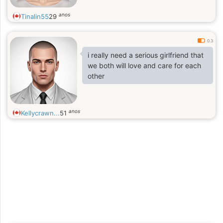
anos
Tinalin55
29
0.3
i really need a serious girlfriend that
we both will love and care for each
other
anos
Kellycrawn...
51