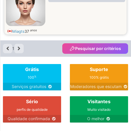
anos
Miagts
37
1
Pesquisar por critérios
Grátis
Suporte
%
100
100% grátis
Serviços gratuitos
Moderadores que escutam
Sério
Visitantes
perfis de qualidade
Muito visitado
Qualidade confirmada
O melhor