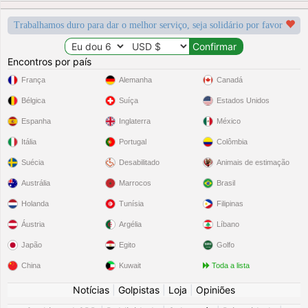
Trabalhamos duro para dar o melhor serviço, seja solidário por favor
Encontros por país
França
Alemanha
Canadá
Bélgica
Suíça
Estados Unidos
Espanha
Inglaterra
México
Itália
Portugal
Colômbia
Suécia
Desabilitado
Animais de estimação
Austrália
Marrocos
Brasil
Holanda
Tunísia
Filipinas
Áustria
Argélia
Líbano
Japão
Egito
Golfo
China
Kuwait
Toda a lista
Notícias
|
Golpistas
|
Loja
|
Opiniões