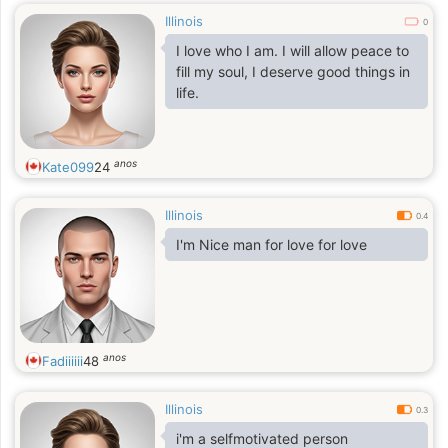
Illinois
0
I love who I am. I will allow peace to
fill my soul, I deserve good things in
life.
anos
Kate099
24
Illinois
0.4
I'm Nice man for love for love
anos
Fadiiiiii
48
Illinois
0.3
i'm a selfmotivated person