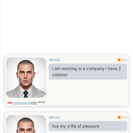
Illinois
0.3
I am working in a company i have 2
children
anos
Jackson34
50
Illinois
0.4
live my a life of pleasure