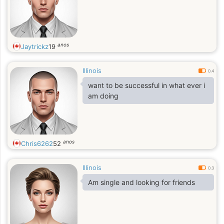
anos
Jaytrickz
19
Illinois
0.4
want to be successful in what ever i
am doing
anos
Chris6262
52
Illinois
0.3
Am single and looking for friends