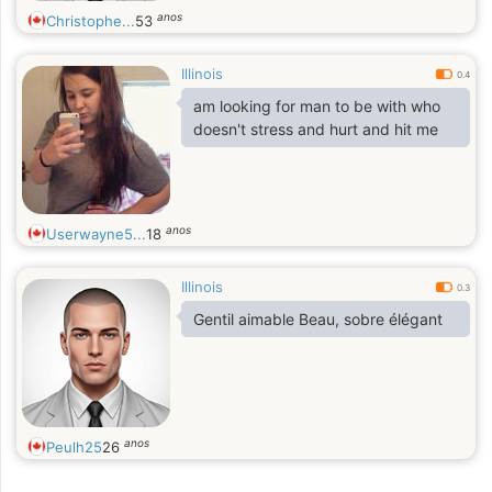
anos
Christophe...
53
Illinois
0.4
am looking for man to be with who
doesn't stress and hurt and hit me
anos
Userwayne5...
18
Illinois
0.3
Gentil aimable Beau, sobre élégant
anos
Peulh25
26