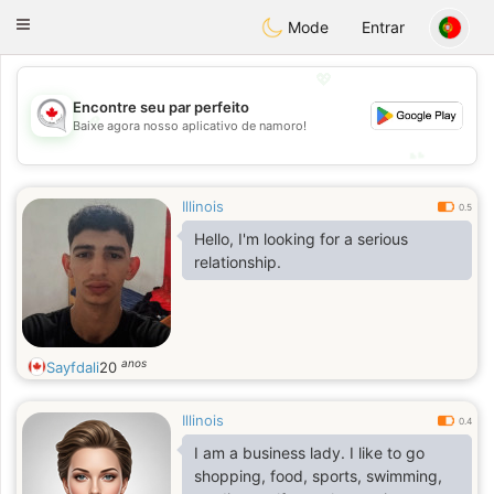
CANADIAN
chat
Toggle
Mode
Entrar
navigation
💖
Encontre seu par perfeito
💖
Baixe agora nosso aplicativo de namoro!
💕
💕
Illinois
0.5
Hello, I'm looking for a serious
relationship.
anos
Sayfdali
20
Illinois
0.4
I am a business lady. I like to go
shopping, food, sports, swimming,