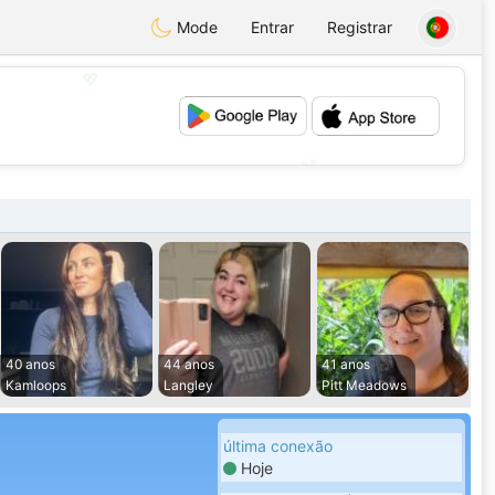
Mode
Entrar
Registrar
💖
💕
40 anos
44 anos
41 anos
Kamloops
Langley
Pitt Meadows
última conexão
Hoje