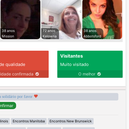
38 anos
72 anos
38 anos
Mission
Kelowna
Abbotsford
Visitantes
 de qualidade
Muito visitado
lidade confirmada
O melhor
a solidário por favor
linois
Encontros Manitoba
Encontros New Brunswick