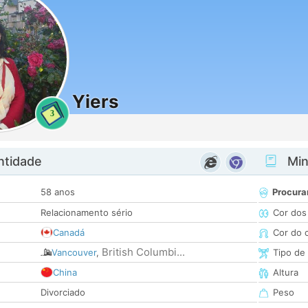
Yiers
3
ntidade
Minh
58 anos
Procura
Relacionamento sério
Cor dos
Canadá
Cor do 
British Columbi...
Vancouver
,
Tipo de
China
Altura
Divorciado
Peso