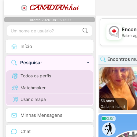
CANADIAN
chat
Toronto 2026-08-06 12:27
Encont
Baixe a
Início
Encontros mul
Pesquisar
Todos os perfis
Matchmaker
Usar o mapa
56 anos
Galiano Island
Minhas Mensagens
0.8/1
Chat