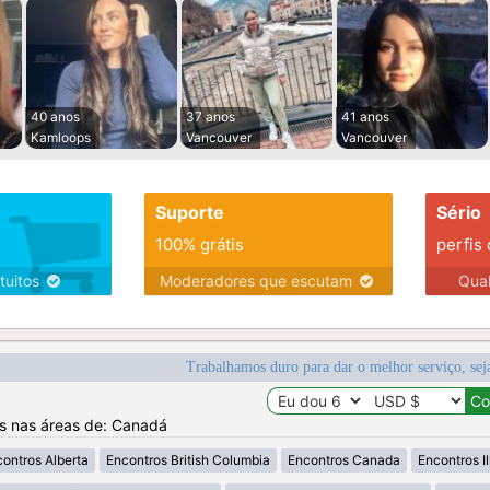
40 anos
37 anos
41 anos
Kamloops
Vancouver
Vancouver
Suporte
Sério
100% grátis
perfis
tuitos
Moderadores que escutam
Qua
Trabalhamos duro para dar o melhor serviço, sej
os nas áreas de: Canadá
ontros Alberta
Encontros British Columbia
Encontros Canada
Encontros Il