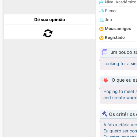
Nível Acadêmico
Fumar
Dê sua opinião
Job
Meus amigos
Registado
um pouco s
Looking for a si
O que eu es
Hoping to meet a
and create warm
Os critérios
A faixa etária ac
Eu quero ser co
Eu estou apenas 