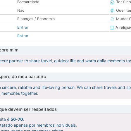
Bacharelado
Ter filh
Não
Quer ter
Finanças / Economia
Mudar C
Entrar
A religiã
Entrar
obre mim
ncere partner to share travel, outdoor life and warm daily moments to
pero do meu parceiro
 sincere, reliable and life-loving person. We can share travels and s
 memories together.
 que devem ser respeitados
eita é
56-70
.
ntatado apenas por membros individuais.
procurando por encontros sérios.