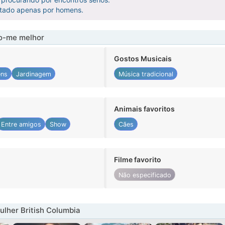
atado apenas por homens.
-me melhor
Gostos Musicais
ens
Jardinagem
Música tradicional
Animais favoritos
Entre amigos
Show
Cães
Filme favorito
Não especificado
lher British Columbia