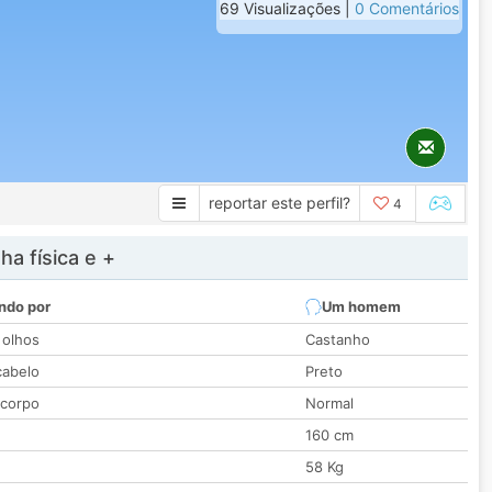
69 Visualizações |
0 Comentários
reportar este perfil?
4
a física e +
ndo por
Um homem
 olhos
Castanho
cabelo
Preto
 corpo
Normal
160 cm
58 Kg