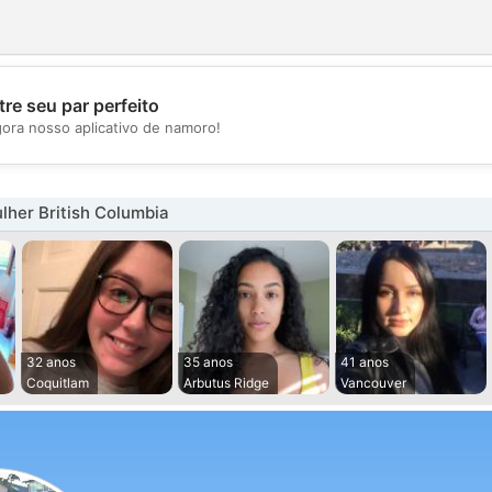
re seu par perfeito
💖
gora nosso aplicativo de namoro!
💕
her British Columbia
32 anos
35 anos
41 anos
Coquitlam
Arbutus Ridge
Vancouver