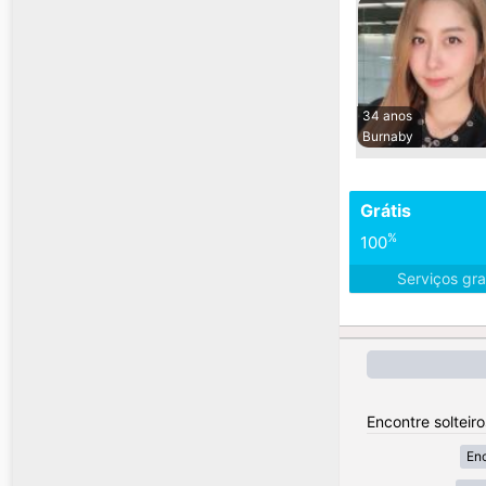
34 anos
Burnaby
Grátis
%
100
Serviços gra
Encontre solteir
Enc