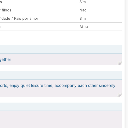
os
Sim
 filhos
Não
idade / País por amor
Sim
o
Ateu
gether
ports, enjoy quiet leisure time, accompany each other sincerely