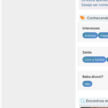
Desejo ser cont
Conhecendo
Interesses
Animais
Viag
Saída
Com a família
Beba álcool?
Não
Encontros mu