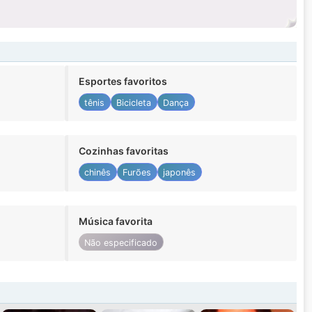
Esportes favoritos
tênis
Bicicleta
Dança
Cozinhas favoritas
chinês
Furões
japonês
Música favorita
Não especificado