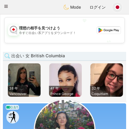
CANADIAN
chat
Toggle
Mode
ログイン
navigation
💖
理想の相手を見つけよう
💖
今すぐ出会い系アプリをダウンロード！
💕
💕
出会い 女 British Columbia
38 年
41 年
32 年
Vancouver
Prince George
Coquitlam
0.8/1