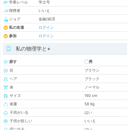
学業レベル
学士号
喫煙者
いいえ
ジョブ
金融/経済
私の友達
ログイン
参加
ログイン
私の物理学と+
探す
男
目
ブラウン
ヘア
ブラック
体
ノーマル
サイズ
160 cm
体重
58 Kg
子供がいる
はい
子供が欲しい
いいえ
恋に出る
はい