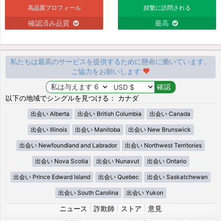
高品質プロフィール
頻繁に訪問される
確認済み品質
最高
私たちは最高のサービスを提供するために懸命に働いています。
ご協力をお願いします
以下の地域でシングルを見つける： カナダ
出会い Alberta
出会い British Columbia
出会い Canada
出会い Illinois
出会い Manitoba
出会い New Brunswick
出会い Newfoundland and Labrador
出会い Northwest Territories
出会い Nova Scotia
出会い Nunavut
出会い Ontario
出会い Prince Edward Island
出会い Quebec
出会い Saskatchewan
出会い South Carolina
出会い Yukon
ニュース
|
詐欺師
|
ストア
|
意見