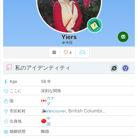
3
Yiers
今日
4
私のアイデンティティ
Age
58 年
ここに
深刻な関係
カナ
国
ダ
British Columbi...
市区町村
Vancouver
,
中
出身地
国
婚姻状態
離婚