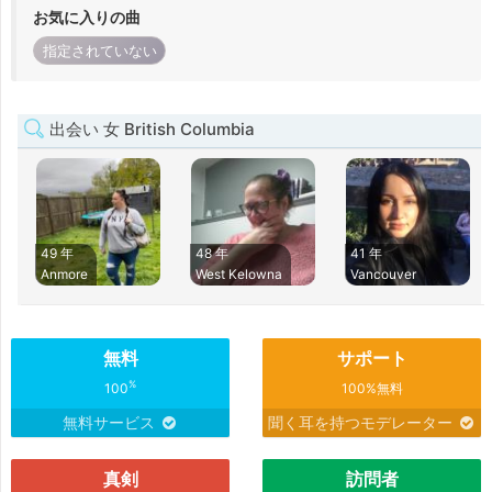
お気に入りの曲
指定されていない
出会い 女 British Columbia
49 年
48 年
41 年
Anmore
West Kelowna
Vancouver
無料
サポート
%
100
100%無料
無料サービス
聞く耳を持つモデレーター
真剣
訪問者