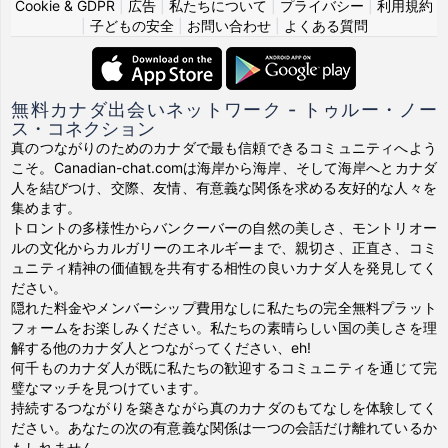
Cookie & GDPR
|
広告
|
私たちについて
|
プライバシー
|
利用規約
|
子どもの安全
|
お問い合わせ
|
よくある質問
無料カナダ出会いネットワーク - トゥルー・ノー
ス・コネクション
真のつながりのためのカナダで最も信頼できるコミュニティへよう
こそ。Canadian-chat.comは海岸から海岸、そして海岸へとカナダ
人を結びつけ、交際、友情、有意義な関係を求める友好的な人々を
集めます。
トロントの多様性からバンクーバーの自然の美しさ、モントリオー
ルの文化からカルガリーのエネルギーまで、親切さ、正直さ、コミ
ュニティ精神の価値観を共有する相性の良いカナダ人を発見してく
ださい。
隠れた料金やメンバーシップ費用なしに私たちの完全無料プラット
フォームをお楽しみください。私たちの素晴らしい国の美しさを理
解する他のカナダ人とつながってください、eh!
何千ものカナダ人が既に私たちの歓迎するコミュニティを通じて完
璧なマッチを見つけています。
持続するつながりを築きながら真のカナダのもてなしを体験してく
ださい。あなたの次の有意義な関係は一つの会話だけ離れているか
もしれません。