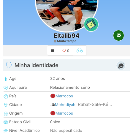
2
Eltalib94
Muito tempo
0
Minha identidade
Age
32 anos
Aqui para
Relacionamento sério
País
Marrocos
Rabat-Salé-Ké...
Cidade
Mehediyah
,
Origem
Marrocos
Estado Civil
único
Nível Acadêmico
Não especificado