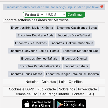
Trabalhamos duro para dar o melhor serviço, seja solidário por favor
Encontre solteiros nas áreas de: Marrocos
Encontros Béni Mellal-Khénifra
Encontros Casablanca-Settat
Encontros Doukkala-Abda
Encontros Draa-Tafilalet
Encontros Fès-Meknès
Encontros Guelmim-Oued Noun
Encontros Laâyoune-Sakia El Hamra
Encontros Marrakech-Safi
Encontros Meknès-Tafilalet
Encontros Oriental
Encontros Rabat-Salé-Kénitra
Encontros Sahara
Encontros Souss-Massa
Encontros Tanger-Tétouan-Al Hoceima
Notícias
|
Golpistas
|
Loja
|
Opiniões
Cookies e LGPD
|
Publicidade
|
Sobre nós
|
Privacidade
|
Termos de uso
|
Segurança infantil
|
Contato
|
FAQ