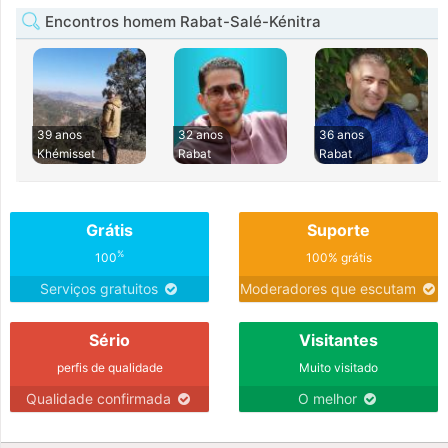
Encontros homem Rabat-Salé-Kénitra
39 anos
32 anos
36 anos
Khémisset
Rabat
Rabat
Grátis
Suporte
%
100
100% grátis
Serviços gratuitos
Moderadores que escutam
Sério
Visitantes
perfis de qualidade
Muito visitado
Qualidade confirmada
O melhor