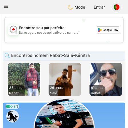
CANADIAN
chat
Toggle
Mode
Entrar
navigation
💖
Encontre seu par perfeito
💖
Baixe agora nosso aplicativo de namoro!
💕
💕
Encontros homem Rabat-Salé-Kénitra
33 anos
26 anos
61 anos
Rabat
Salé
Rabat
0.8/1