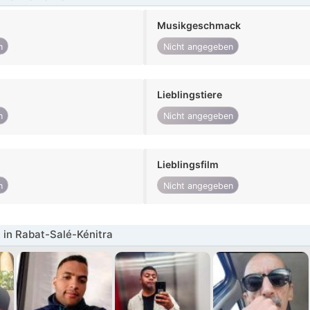
Musikgeschmack
n
Nicht angegeben
Lieblingstiere
n
Nicht angegeben
Lieblingsfilm
n
Nicht angegeben
in Rabat-Salé-Kénitra