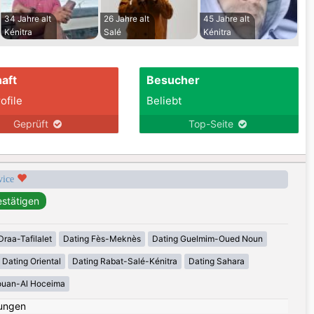
34 Jahre alt
26 Jahre alt
45 Jahre alt
Kénitra
Salé
Kénitra
aft
Besucher
ofile
Beliebt
Geprüft
Top-Seite
rvice
Draa-Tafilalet
Dating Fès-Meknès
Dating Guelmim-Oued Noun
Dating Oriental
Dating Rabat-Salé-Kénitra
Dating Sahara
ouan-Al Hoceima
ungen