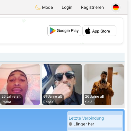
Mode
Login
Registrieren
💖
💕
26 Jahre alt
61 Jahre alt
26 Jahre alt
Rabat
Rabat
Salé
Letzte Verbindung
Länger her