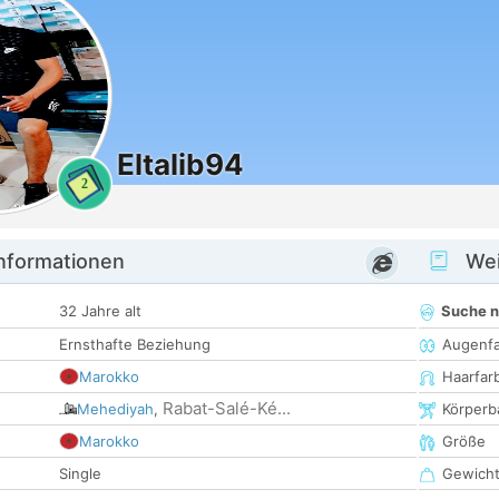
Eltalib94
2
informationen
Wei
32 Jahre alt
Suche 
Ernsthafte Beziehung
Augenf
Marokko
Haarfar
Rabat-Salé-Ké...
Mehediyah
,
Körperb
Marokko
Größe
Single
Gewich