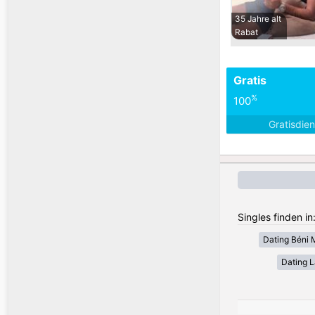
35 Jahre alt
Rabat
Gratis
%
100
Gratisdie
Singles finden i
Dating Béni 
Dating 