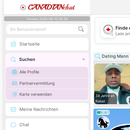
CANADIAN
chat
Toronto 2026-08-10 00:36
Finde 
Lade je
Startseite
Dating Mann 
Suchen
Alle Profile
Partnervermittlung
Karte verwenden
38 Jahre alt
Rabat
Meine Nachrichten
0.8/1
Chat