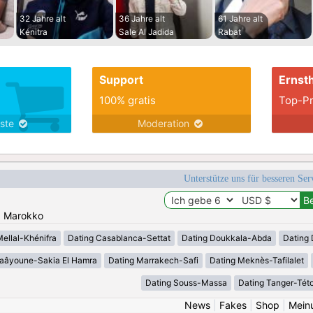
32 Jahre alt
36 Jahre alt
61 Jahre alt
Kénitra
Sale Al Jadida
Rabat
Support
Ernsth
100% gratis
Top-Pr
nste
Moderation
Unterstütze uns für besseren Se
n: Marokko
Mellal-Khénifra
Dating Casablanca-Settat
Dating Doukkala-Abda
Dating 
Laâyoune-Sakia El Hamra
Dating Marrakech-Safi
Dating Meknès-Tafilalet
Dating Souss-Massa
Dating Tanger-Tét
News
|
Fakes
|
Shop
|
Mein