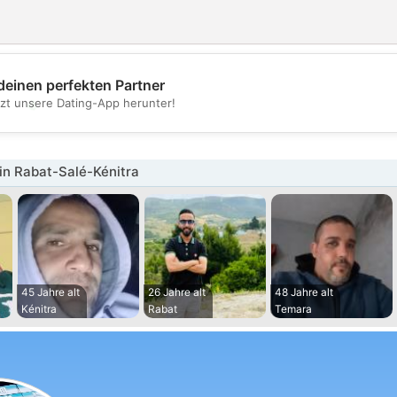
deinen perfekten Partner
💖
tzt unsere Dating-App herunter!
💕
in Rabat-Salé-Kénitra
45 Jahre alt
26 Jahre alt
48 Jahre alt
Kénitra
Rabat
Temara