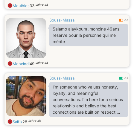
Jahre alt
Moulhles
33
Souss-Massa
0.6
Salamo alaykoum .mohcine 49ans
reserve pour la personne qui me
mérite
Jahre alt
Mohcindi
49
Souss-Massa
0.8
I’m someone who values honesty,
loyalty, and meaningful
conversations. I’m here for a serious
relationship and believe the best
connections are built on respect,
trust, and shared goals.
Jahre alt
Saiflk
28