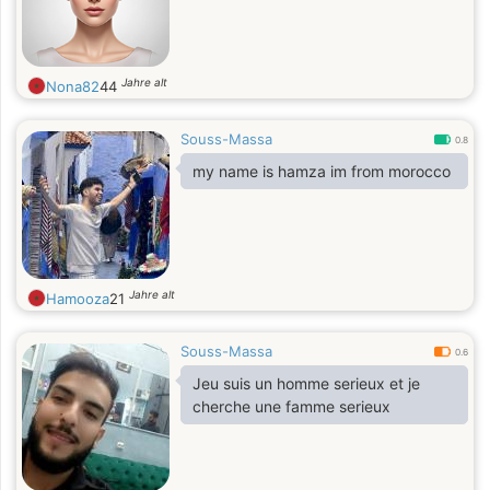
Jahre alt
Nona82
44
Souss-Massa
0.8
my name is hamza im from morocco
Jahre alt
Hamooza
21
Souss-Massa
0.6
Jeu suis un homme serieux et je
cherche une famme serieux