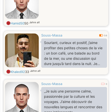
Jahre alt
Hamid50
50
Souss-Massa
0.6
Souriant, curieux et positif, j’aime
profiter des petites choses de la vie
: un bon café, une balade au bord
de la mer, ou une discussion qui
dure jusqu’à tard dans la nuit. Je
crois aux vraies connexions, à
Jahre alt
Khaled92
33
l’humour partagé et au respect
mutuel. Si tu aimes rire, découvrir et
Souss-Massa
partager des moments simples mais
0
sincères, alors on pourrait bien
_Je suis une personne calme,
s’entendre.
passionnée par la culture et les
voyages. J’aime découvrir de
nouvelles langues et rencontrer des