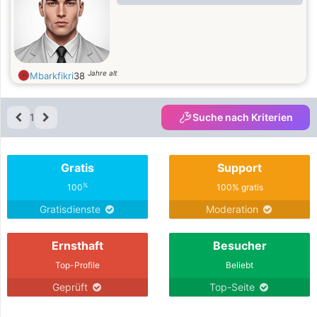
Jahre alt
Mbarkfikri
38
1
Suche nach Kriterien
Gratis
Support
%
100
100% gratis
Gratisdienste
Moderation
Ernsthaft
Besucher
Top-Profile
Beliebt
Geprüft
Top-Seite