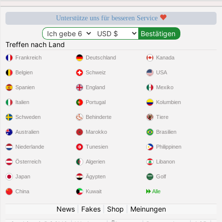
Unterstütze uns für besseren Service
Treffen nach Land
Frankreich
Deutschland
Kanada
Belgien
Schweiz
USA
Spanien
England
Mexiko
Italien
Portugal
Kolumbien
Schweden
Behinderte
Tiere
Australien
Marokko
Brasilien
Niederlande
Tunesien
Philippinen
Österreich
Algerien
Libanon
Japan
Ägypten
Golf
China
Kuwait
Alle
News
|
Fakes
|
Shop
|
Meinungen