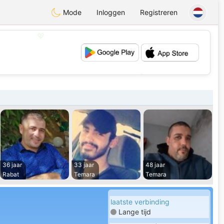
Mode
Inloggen
Registreren
💖
💕
36 jaar
33 jaar
48 jaar
Rabat
Temara
Temara
laatste verbinding
Lange tijd