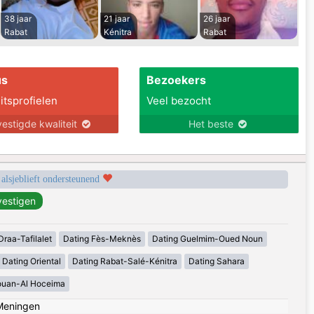
38 jaar
21 jaar
26 jaar
Rabat
Kénitra
Rabat
us
Bezoekers
itsprofielen
Veel bezocht
estigde kwaliteit
Het beste
 alsjeblieft ondersteunend
Draa-Tafilalet
Dating Fès-Meknès
Dating Guelmim-Oued Noun
Dating Oriental
Dating Rabat-Salé-Kénitra
Dating Sahara
ouan-Al Hoceima
Meningen