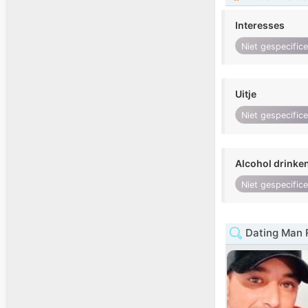
Interesses
Niet gespecific
Uitje
Niet gespecific
Alcohol drinke
Niet gespecific
Dating Man 