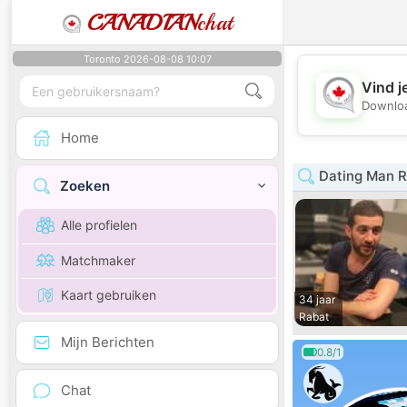
CANADIAN
chat
Toronto 2026-08-08 10:07
Vind j
Downloa
Home
Dating Man R
Zoeken
Alle profielen
Matchmaker
Kaart gebruiken
34 jaar
Rabat
Mijn Berichten
0.8/1
Chat