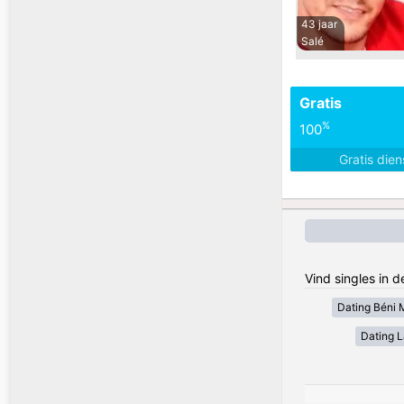
43 jaar
Salé
Gratis
%
100
Gratis die
Vind singles in 
Dating Béni 
Dating 