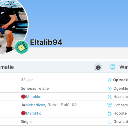
Eltalib94
2
rmatie
Wat
32 jaar
Op zoek
Serieuze relatie
Ogenkle
Marokko
Haarkle
Rabat-Salé-Ké...
Mehediyah
,
Lichaam
Marokko
Hoogte
Single
Gewich