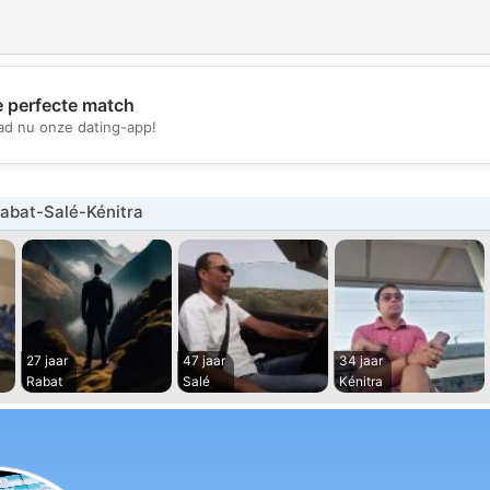
e perfecte match
💖
d nu onze dating-app!
💕
abat-Salé-Kénitra
27 jaar
47 jaar
34 jaar
Rabat
Salé
Kénitra