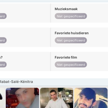
Muzieksmaak
eerd
Niet gespecificeerd
Favoriete huisdieren
eerd
Niet gespecificeerd
n?
Favoriete film
eerd
Niet gespecificeerd
Rabat-Salé-Kénitra