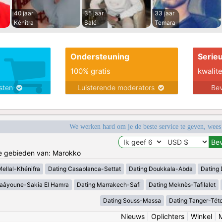
40 jaar
35 jaar
33 jaar
Kénitra
Salé
Temara
Ondersteuning
Serie
100% gratis
kwalite
nsten
Luisterende moderators
Bev
We werken hard om je de beste service te geven, wees
de gebieden van: Marokko
Mellal-Khénifra
Dating Casablanca-Settat
Dating Doukkala-Abda
Dating 
Laâyoune-Sakia El Hamra
Dating Marrakech-Safi
Dating Meknès-Tafilalet
Dating Souss-Massa
Dating Tanger-Tét
Nieuws
|
Oplichters
|
Winkel
|