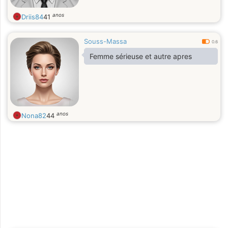
anos
Driis84
41
Souss-Massa
0.6
Femme sérieuse et autre apres
anos
Nona82
44