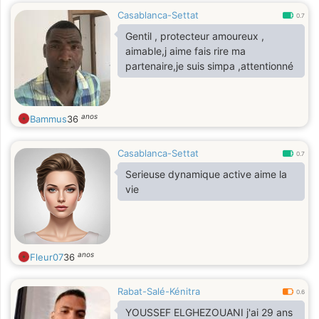
Casablanca-Settat
0.7
Gentil , protecteur amoureux ,
aimable,j aime fais rire ma
partenaire,je suis simpa ,attentionné
anos
Bammus
36
Casablanca-Settat
0.7
Serieuse dynamique active aime la
vie
anos
Fleur07
36
Rabat-Salé-Kénitra
0.6
YOUSSEF ELGHEZOUANI j'ai 29 ans