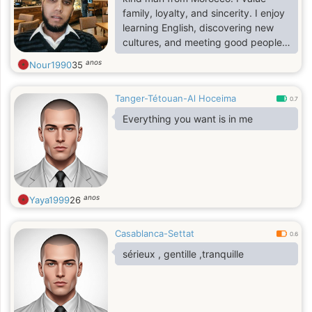
family, loyalty, and sincerity. I enjoy
learning English, discovering new
cultures, and meeting good people. I
am looking for a serious relationship
anos
Nour1990
35
that can lead to marriage with the
right person.
Tanger-Tétouan-Al Hoceima
0.7
Everything you want is in me
anos
Yaya1999
26
Casablanca-Settat
0.6
sérieux , gentille ,tranquille