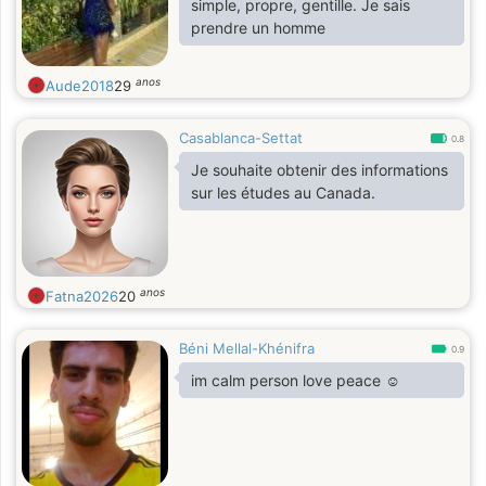
simple, propre, gentille. Je sais
prendre un homme
anos
Aude2018
29
Casablanca-Settat
0.8
Je souhaite obtenir des informations
sur les études au Canada.
anos
Fatna2026
20
Béni Mellal-Khénifra
0.9
im calm person love peace ☺️