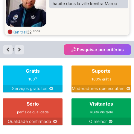
habite dans la ville kenitra Maroc
anos
Kenitra1
32
1
Pesquisar por critérios
Grátis
Suporte
%
100
100% grátis
Serviços gratuitos
Moderadores que escutam
Sério
Visitantes
perfis de qualidade
Muito visitado
Qualidade confirmada
O melhor