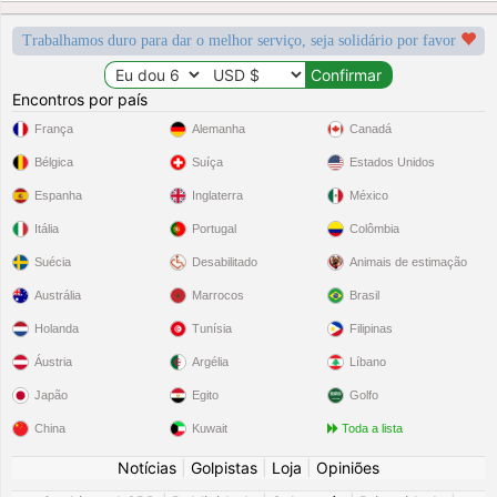
Trabalhamos duro para dar o melhor serviço, seja solidário por favor
Encontros por país
França
Alemanha
Canadá
Bélgica
Suíça
Estados Unidos
Espanha
Inglaterra
México
Itália
Portugal
Colômbia
Suécia
Desabilitado
Animais de estimação
Austrália
Marrocos
Brasil
Holanda
Tunísia
Filipinas
Áustria
Argélia
Líbano
Japão
Egito
Golfo
China
Kuwait
Toda a lista
Notícias
|
Golpistas
|
Loja
|
Opiniões