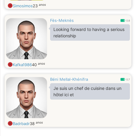
anos
Simosimos
23
Fès-Meknès
0.8
Looking forward to having a serious
relationship
anos
Kafka1986
40
Béni Mellal-Khénifra
0.7
Je suis un chef de cuisine dans un
hôtel ici et
anos
Badrbadr
38