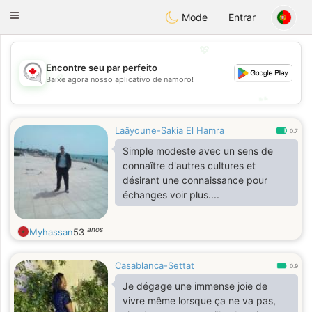
CANADIAN
chat
Toggle
Mode
Entrar
navigation
💖
Encontre seu par perfeito
💖
Baixe agora nosso aplicativo de namoro!
💕
💕
Laâyoune-Sakia El Hamra
0.7
Simple modeste avec un sens de
connaître d'autres cultures et
désirant une connaissance pour
échanges voir plus....
anos
Myhassan
53
Casablanca-Settat
0.9
Je dégage une immense joie de
vivre même lorsque ça ne va pas,