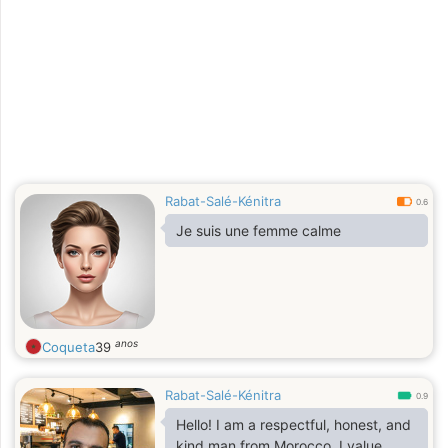
Rabat-Salé-Kénitra
0.6
Je suis une femme calme
anos
Coqueta
39
Rabat-Salé-Kénitra
0.9
Hello! I am a respectful, honest, and
kind man from Morocco. I value