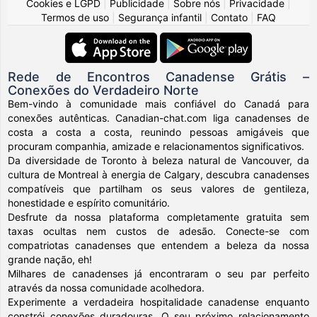
Cookies e LGPD
|
Publicidade
|
Sobre nós
|
Privacidade
|
Termos de uso
|
Segurança infantil
|
Contato
|
FAQ
Rede de Encontros Canadense Grátis –
Conexões do Verdadeiro Norte
Bem-vindo à comunidade mais confiável do Canadá para
conexões autênticas. Canadian-chat.com liga canadenses de
costa a costa a costa, reunindo pessoas amigáveis que
procuram companhia, amizade e relacionamentos significativos.
Da diversidade de Toronto à beleza natural de Vancouver, da
cultura de Montreal à energia de Calgary, descubra canadenses
compatíveis que partilham os seus valores de gentileza,
honestidade e espírito comunitário.
Desfrute da nossa plataforma completamente gratuita sem
taxas ocultas nem custos de adesão. Conecte-se com
compatriotas canadenses que entendem a beleza da nossa
grande nação, eh!
Milhares de canadenses já encontraram o seu par perfeito
através da nossa comunidade acolhedora.
Experimente a verdadeira hospitalidade canadense enquanto
constrói conexões duradouras. O seu próximo relacionamento