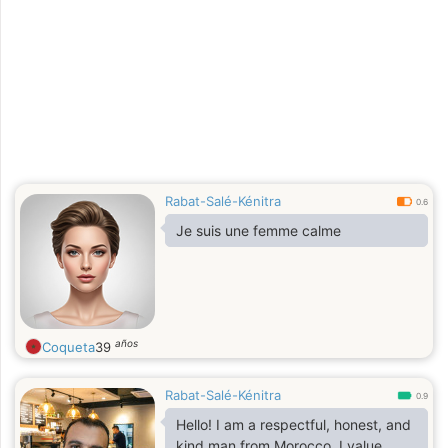
Rabat-Salé-Kénitra
0.6
Je suis une femme calme
años
Coqueta
39
Rabat-Salé-Kénitra
0.9
Hello! I am a respectful, honest, and
kind man from Morocco. I value