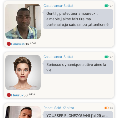
Casablanca-Settat
0.7
Gentil , protecteur amoureux ,
aimable,j aime fais rire ma
partenaire,je suis simpa ,attentionné
años
Bammus
36
Casablanca-Settat
0.7
Serieuse dynamique active aime la
vie
años
Fleur07
36
Rabat-Salé-Kénitra
0.6
YOUSSEF ELGHEZOUANI j'ai 29 ans