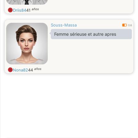
años
Driis84
41
Souss-Massa
0.6
Femme sérieuse et autre apres
años
Nona82
44