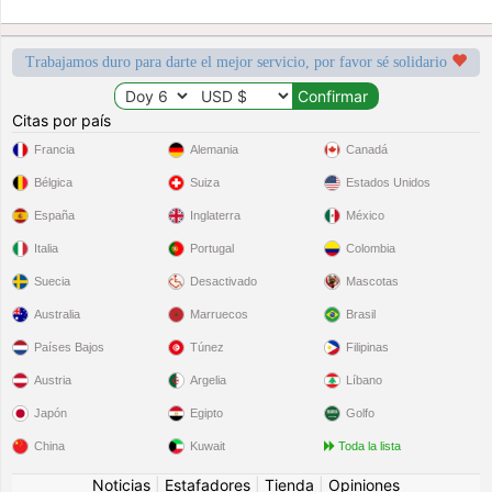
Trabajamos duro para darte el mejor servicio, por favor sé solidario
Citas por país
Francia
Alemania
Canadá
Bélgica
Suiza
Estados Unidos
España
Inglaterra
México
Italia
Portugal
Colombia
Suecia
Desactivado
Mascotas
Australia
Marruecos
Brasil
Países Bajos
Túnez
Filipinas
Austria
Argelia
Líbano
Japón
Egipto
Golfo
China
Kuwait
Toda la lista
Noticias
|
Estafadores
|
Tienda
|
Opiniones