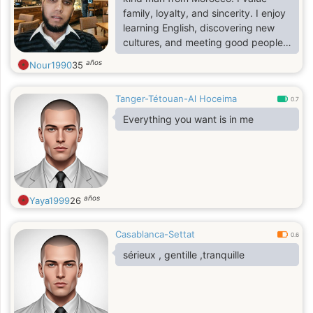
family, loyalty, and sincerity. I enjoy
learning English, discovering new
cultures, and meeting good people. I
am looking for a serious relationship
años
Nour1990
35
that can lead to marriage with the
right person.
Tanger-Tétouan-Al Hoceima
0.7
Everything you want is in me
años
Yaya1999
26
Casablanca-Settat
0.6
sérieux , gentille ,tranquille