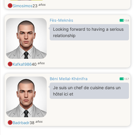
años
Simosimos
23
Fès-Meknès
0.8
Looking forward to having a serious
relationship
años
Kafka1986
40
Béni Mellal-Khénifra
0.7
Je suis un chef de cuisine dans un
hôtel ici et
años
Badrbadr
38