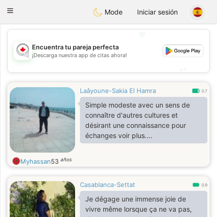
CANADIAN
chat
Toggle
Mode
Iniciar sesión
navigation
💖
Encuentra tu pareja perfecta
💖
¡Descarga nuestra app de citas ahora!
💕
💕
Laâyoune-Sakia El Hamra
0.7
Simple modeste avec un sens de
connaître d'autres cultures et
désirant une connaissance pour
échanges voir plus....
años
Myhassan
53
Casablanca-Settat
0.9
Je dégage une immense joie de
vivre même lorsque ça ne va pas,