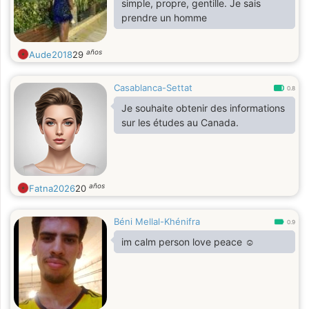
simple, propre, gentille. Je sais
prendre un homme
años
Aude2018
29
Casablanca-Settat
0.8
Je souhaite obtenir des informations
sur les études au Canada.
años
Fatna2026
20
Béni Mellal-Khénifra
0.9
im calm person love peace ☺️