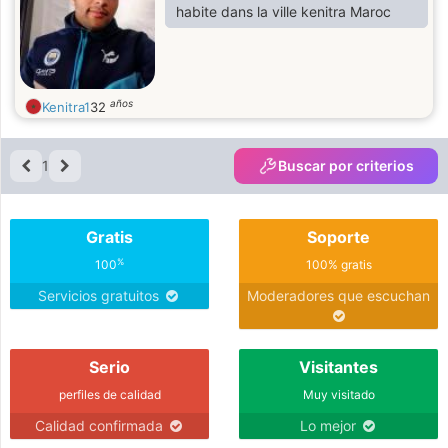
habite dans la ville kenitra Maroc
años
Kenitra1
32
1
Buscar por criterios
Gratis
Soporte
%
100
100% gratis
Servicios gratuitos
Moderadores que escuchan
Serio
Visitantes
perfiles de calidad
Muy visitado
Calidad confirmada
Lo mejor