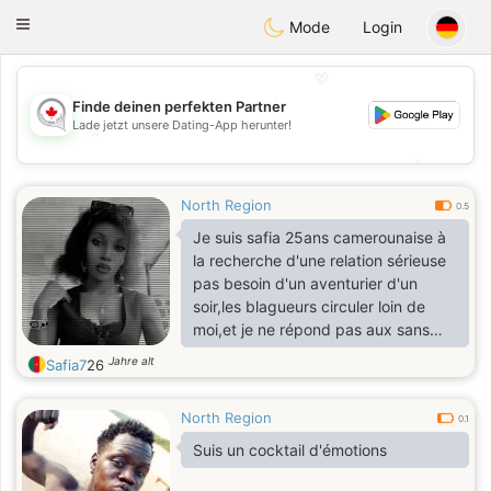
CANADIAN
chat
Toggle
Mode
Login
navigation
💖
Finde deinen perfekten Partner
Lade jetzt unsere Dating-App herunter!
💖
💕
💕
North Region
0.5
Je suis safia 25ans camerounaise à
la recherche d'une relation sérieuse
pas besoin d'un aventurier d'un
soir,les blagueurs circuler loin de
moi,et je ne répond pas aux sans
photo de profil s'il vous plaît.merci
Jahre alt
Safia7
26
North Region
0.1
Suis un cocktail d'émotions