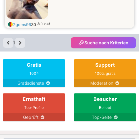
Jahre alt
2goms96
30
1
Suche nach Kriterien
Gratis
Support
%
100
100% gratis
Gratisdienste
Moderation
Ernsthaft
Besucher
Top-Profile
Beliebt
Geprüft
Top-Seite