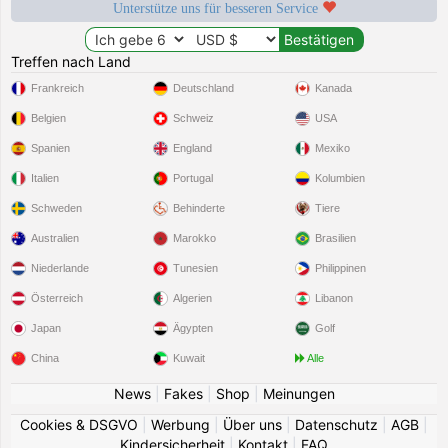
Unterstütze uns für besseren Service
Treffen nach Land
Frankreich
Deutschland
Kanada
Belgien
Schweiz
USA
Spanien
England
Mexiko
Italien
Portugal
Kolumbien
Schweden
Behinderte
Tiere
Australien
Marokko
Brasilien
Niederlande
Tunesien
Philippinen
Österreich
Algerien
Libanon
Japan
Ägypten
Golf
China
Kuwait
Alle
News
|
Fakes
|
Shop
|
Meinungen
Cookies & DSGVO
|
Werbung
|
Über uns
|
Datenschutz
|
AGB
|
Kindersicherheit
|
Kontakt
|
FAQ