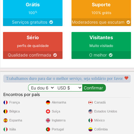
Grátis
Suporte
%
100
100% grátis
Serviços gratuitos
Moderadores que escutam
Sério
Visitantes
perfis de qualidade
Muito visitado
Qualidade confirmada
O melhor
Trabalhamos duro para dar o melhor serviço, seja solidário por favor
Encontros por país
França
Alemanha
Canadá
Bélgica
Suíça
Estados Unidos
Espanha
Inglaterra
México
Itália
Portugal
Colômbia