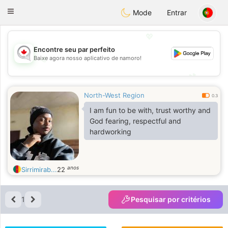
CANADIAN
chat
Toggle
Mode
Entrar
navigation
💖
Encontre seu par perfeito
Baixe agora nosso aplicativo de namoro!
💖
💕
💕
North-West Region
0.3
I am fun to be with, trust worthy and
God fearing, respectful and
hardworking
anos
Sirrimirab...
22
1
Pesquisar por critérios