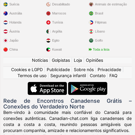
Suécia
Desabilitado
Animais de estimação
Austrália
Marrocos
Brasil
Holanda
Tunísia
Filipinas
Áustria
Argélia
Líbano
Japão
Egito
Golfo
China
Kuwait
Toda a lista
Notícias
|
Golpistas
|
Loja
|
Opiniões
Cookies e LGPD
|
Publicidade
|
Sobre nós
|
Privacidade
|
Termos de uso
|
Segurança infantil
|
Contato
|
FAQ
Rede de Encontros Canadense Grátis –
Conexões do Verdadeiro Norte
Bem-vindo à comunidade mais confiável do Canadá para
conexões autênticas. Canadian-chat.com liga canadenses de
costa a costa a costa, reunindo pessoas amigáveis que
procuram companhia, amizade e relacionamentos significativos.