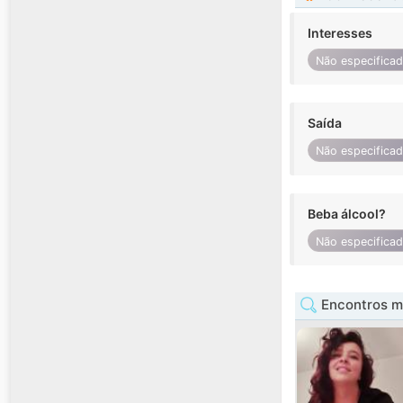
Interesses
Não especifica
Saída
Não especifica
Beba álcool?
Não especifica
Encontros m