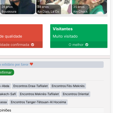
28 anos
38 anos
35 anos
Bouskoura
Ain Diab, La Co
Ain Chock
Visitantes
 de qualidade
Muito visitado
lidade confirmada
O melhor
a solidário por favor
a-Abda
Encontros Draa-Tafilalet
Encontros Fès-Meknès
rakech-Safi
Encontros Meknès-Tafilalet
Encontros Oriental
Massa
Encontros Tanger-Tétouan-Al Hoceima
piniões