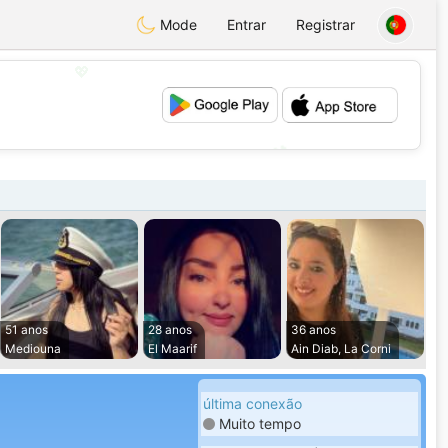
Mode
Entrar
Registrar
💖
💕
51 anos
28 anos
36 anos
Mediouna
El Maarif
Ain Diab, La Corni
última conexão
Muito tempo