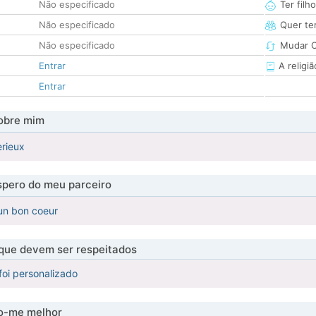
Não especificado
Ter filh
Não especificado
Quer ter
Não especificado
Mudar C
Entrar
A religiã
Entrar
obre mim
erieux
pero do meu parceiro
 un bon coeur
 que devem ser respeitados
foi personalizado
-me melhor