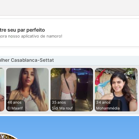
re seu par perfeito
💖
gora nosso aplicativo de namoro!
💕
lher Casablanca-Settat
46 anos
35 anos
34 anos
El Maarif
Sidi Ma rouf
Mohammédia