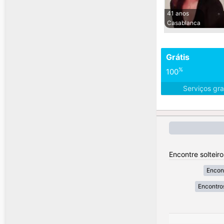
41 anos
Casablanca
Grátis
%
100
Serviços gra
Encontre solteir
Encont
Encontr