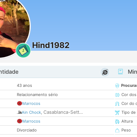
Hind1982
2
ntidade
Minh
43 anos
Procura
Relacionamento sério
Cor dos
Marrocos
Cor do 
Casablanca-Sett...
Ain Chock
,
Tipo de
Marrocos
Altura
Divorciado
Peso