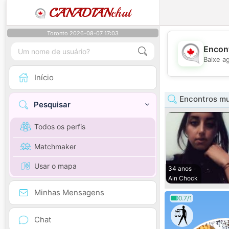
CANADIAN
chat
Toronto 2026-08-07 17:03
Encont
Baixe a
Início
Encontros mu
Pesquisar
Todos os perfis
Matchmaker
Usar o mapa
34 anos
Ain Chock
Minhas Mensagens
0.7/1
Chat