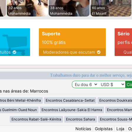
32 anos
38 anos
60 anos
Mohammédia
Mohammédia
El Maarif
Suporte
Sério
100% grátis
perfis
tuitos
Moderadores que escutam
Qua
Trabalhamos duro para dar o melhor serviço, sej
os nas áreas de: Marrocos
ros Béni Mellal-Khénifra
Encontros Casablanca-Settat
Encontros Doukkal
os Guelmim-Oued Noun
Encontros Laâyoune-Sakia El Hamra
Encontros Mar
Encontros Rabat-Salé-Kénitra
Encontros Sahara
Encontros Souss-
Notícias
|
Golpistas
|
Loja
|
O