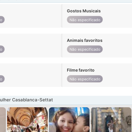
Gostos Musicais
do
Não especificado
Animais favoritos
do
Não especificado
Filme favorito
do
Não especificado
ulher Casablanca-Settat