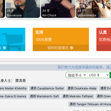
28 岁
34 岁
32 岁
Bouskoura
Ain Chock
Mohammédia
支持
认真
100%免费
优质档
务
倾听的管理员
我们努力为您提供最好的服务，请
身人士： 摩洛哥
ni Mellal-Khénifra
遇到 Casablanca-Settat
遇到 Doukkala-Abda
遇到 Draa
e-Sakia El Hamra
遇到 Marrakech-Safi
遇到 Meknès-Tafilalet
遇到 Orien
遇到 Tanger-Tétouan-Al Hoce