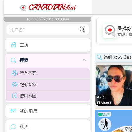
CANADIAN
chat
Toronto 2026-08-08 06:44
寻找你
立即下
主页
遇到 女人 Casab
搜索
所有档案
配对专家
使用地图
42 岁
El Maarif
我的消息
0.7/1
聊天