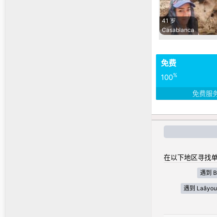
41 岁
Casablanca
免费
%
100
免费服
在以下地区寻找单
遇到 Bé
遇到 Laâyoun