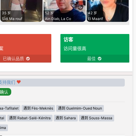
35 岁
52 岁
42 岁
Sidi Ma rouf
Ain Diab, La Co
El Maarif
访客
案
访问量很高
已确认品质
最佳
支持我们
-Tafilalet
遇到 Fès-Meknès
遇到 Guelmim-Oued Noun
tal
遇到 Rabat-Salé-Kénitra
遇到 Sahara
遇到 Souss-Massa
ima