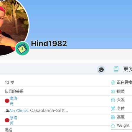
Hind1982
2
更
43 岁
正在尋找
认真的关系
眼睛
摩洛
头发
哥
身体
Casablanca-Sett...
Ain Chock
,
高度
摩洛
哥
Weight
离婚