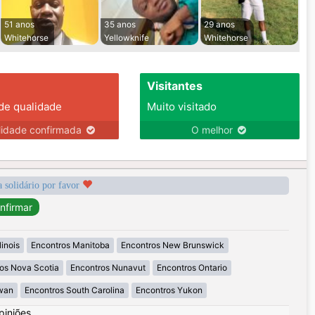
51 anos
35 anos
29 anos
Whitehorse
Yellowknife
Whitehorse
Visitantes
 de qualidade
Muito visitado
lidade confirmada
O melhor
a solidário por favor
linois
Encontros Manitoba
Encontros New Brunswick
os Nova Scotia
Encontros Nunavut
Encontros Ontario
wan
Encontros South Carolina
Encontros Yukon
piniões