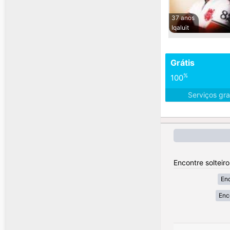
37 anos
Iqaluit
Grátis
%
100
Serviços gra
Encontre solteir
Enc
Enc