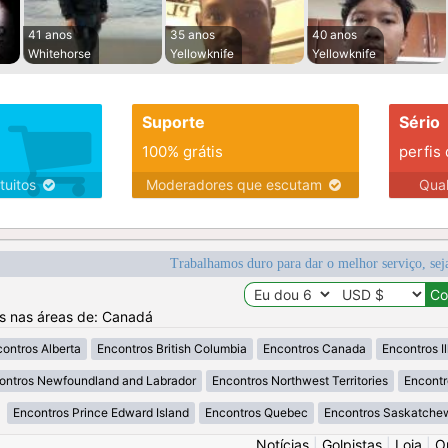
41 anos
35 anos
40 anos
Whitehorse
Yellowknife
Yellowknife
Suporte
Sério
100% grátis
perfis
tuitos
Moderadores que escutam
Qua
Trabalhamos duro para dar o melhor serviço, sej
os nas áreas de: Canadá
ontros Alberta
Encontros British Columbia
Encontros Canada
Encontros Il
ontros Newfoundland and Labrador
Encontros Northwest Territories
Encontr
Encontros Prince Edward Island
Encontros Quebec
Encontros Saskatche
Notícias
|
Golpistas
|
Loja
|
O