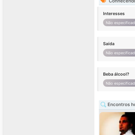
Conhecendo
Interesses
Não especifica
Saída
Não especifica
Beba álcool?
Não especifica
Encontros 