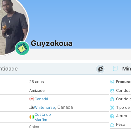
Guyzokoua
1
ntidade
Minh
26 anos
Procura
Amizade
Cor dos
Canadá
Cor do 
Canada
Whitehorse
,
Tipo de
Costa do
Altura
Marfim
Peso
único