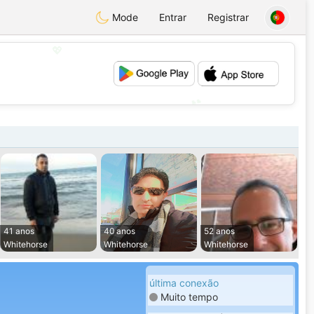
Mode
Entrar
Registrar
💖
💕
41 anos
40 anos
52 anos
Whitehorse
Whitehorse
Whitehorse
última conexão
Muito tempo