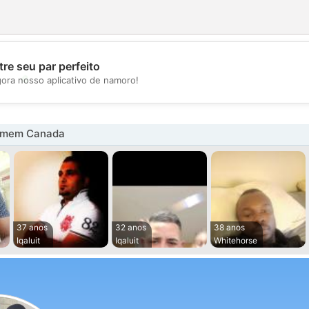
re seu par perfeito
💖
gora nosso aplicativo de namoro!
💕
omem Canada
37 anos
32 anos
38 anos
Iqaluit
Iqaluit
Whitehorse