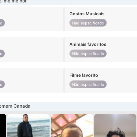
-me melhor
Gostos Musicais
do
Não especificado
Animais favoritos
do
Não especificado
Filme favorito
do
Não especificado
homem Canada