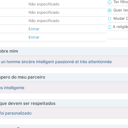
Ter filh
Não especificado
Quer ter
Não especificado
Mudar C
Não especificado
A religiã
Entrar
Entrar
obre mim
, un homme sincère intelligent passionné et très attentionnée
pero do meu parceiro
s intelligente
 que devem ser respeitados
foi personalizado