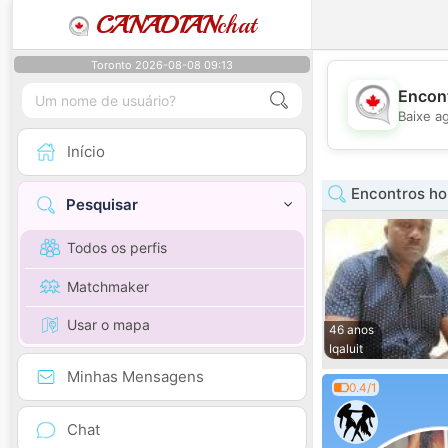
CANADIAN
chat
Toronto 2026-08-08 09:13
Encont
Baixe a
Início
Encontros h
Pesquisar
Todos os perfis
Matchmaker
Usar o mapa
46 anos
Iqaluit
Minhas Mensagens
0.4/1
Chat