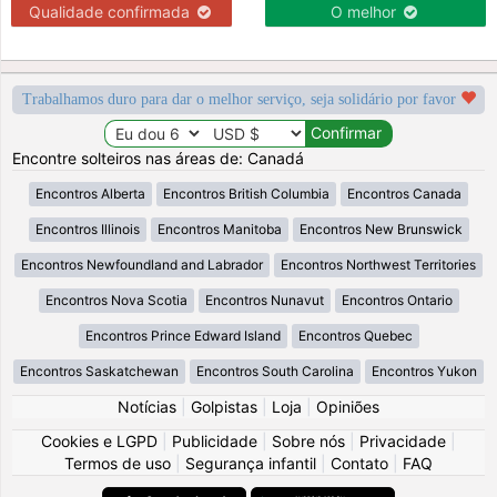
Qualidade confirmada
O melhor
Trabalhamos duro para dar o melhor serviço, seja solidário por favor
Encontre solteiros nas áreas de: Canadá
Encontros Alberta
Encontros British Columbia
Encontros Canada
Encontros Illinois
Encontros Manitoba
Encontros New Brunswick
Encontros Newfoundland and Labrador
Encontros Northwest Territories
Encontros Nova Scotia
Encontros Nunavut
Encontros Ontario
Encontros Prince Edward Island
Encontros Quebec
Encontros Saskatchewan
Encontros South Carolina
Encontros Yukon
Notícias
|
Golpistas
|
Loja
|
Opiniões
Cookies e LGPD
|
Publicidade
|
Sobre nós
|
Privacidade
|
Termos de uso
|
Segurança infantil
|
Contato
|
FAQ