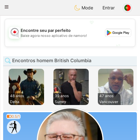
CANADIAN
chat
Toggle
Mode
Entrar
navigation
💖
Encontre seu par perfeito
💖
Baixe agora nosso aplicativo de namoro!
💕
💕
Encontros homem British Columbia
48 anos
39 anos
47 anos
Delta
Surrey
Vancouver
0.5/1