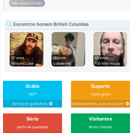
Não especificado
Encontros homem British Columbia
37 anos
18 anos
69 anos
Williams Lake
Cobble Hill
100 Mile House
Grátis
Suporte
%
100
100% grátis
Serviços gratuitos
Moderadores que escutam
Sério
Visitantes
perfis de qualidade
Muito visitado