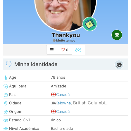
0
Thankyou
Muito tempo
0
Minha identidade
Age
78 anos
Aqui para
Amizade
País
Canadá
British Columbi...
Cidade
Kelowna
,
Origem
Canadá
Estado Civil
único
Nível Acadêmico
Bacharelado