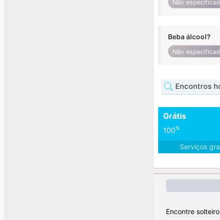
Não especifica
Beba álcool?
Não especifica
Encontros 
Grátis
%
100
Serviços gra
Encontre solteir