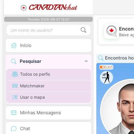
CANADIAN
chat
Toronto 2026-08-07 15:07
Encont
Baixe a
Início
Encontros h
Pesquisar
0.4/1
Todos os perfis
Matchmaker
Usar o mapa
Minhas Mensagens
Chat