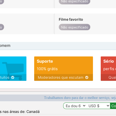
do
Não especificado
Filme favorito
do
Não especificado
homem
Suporte
Sério
100% grátis
perfis
tuitos
Moderadores que escutam
Qua
Trabalhamos duro para dar o melhor serviço, sej
os nas áreas de: Canadá