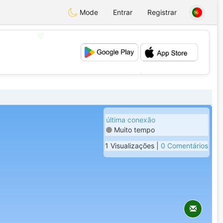
Mode
Entrar
Registrar
💖
💕
última conexão
Muito tempo
1 Visualizações |
0 Comentários