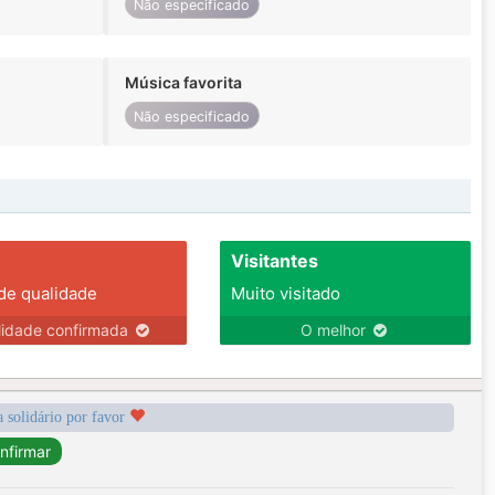
Não especificado
Música favorita
Não especificado
Visitantes
 de qualidade
Muito visitado
lidade confirmada
O melhor
a solidário por favor