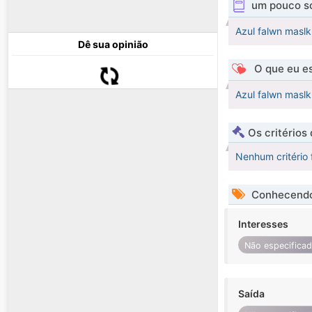
um pouco s
Azul falwn maslk
Dê sua opinião
O que eu es
Azul falwn maslk
Os critérios
Nenhum critério 
Conhecendo
Interesses
Não especifica
Saída