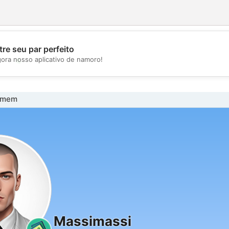
re seu par perfeito
💖
gora nosso aplicativo de namoro!
💕
omem
Massimassi