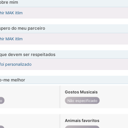
obre mim
hir MAK itlim
pero do meu parceiro
hir MAK itlim
 que devem ser respeitados
foi personalizado
-me melhor
Gostos Musicais
do
Não especificado
Animais favoritos