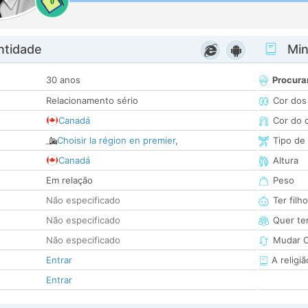
0
ntidade
Minh
30 anos
Procura
Relacionamento sério
Cor dos
Canadá
Cor do 
Choisir la région en premier
,
Tipo de
Canadá
Altura
Em relação
Peso
Não especificado
Ter filh
Não especificado
Quer ter
Não especificado
Mudar C
Entrar
A religiã
Entrar