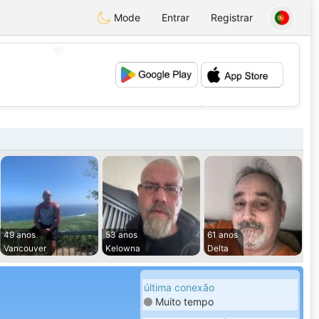
Mode
Entrar
Registrar
💖
💕
49 anos
53 anos
61 anos
Vancouver
Kelowna
Delta
última conexão
Muito tempo