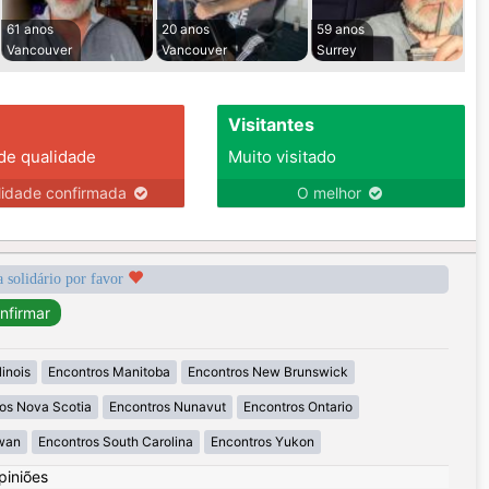
61 anos
20 anos
59 anos
Vancouver
Vancouver
Surrey
Visitantes
 de qualidade
Muito visitado
lidade confirmada
O melhor
a solidário por favor
linois
Encontros Manitoba
Encontros New Brunswick
os Nova Scotia
Encontros Nunavut
Encontros Ontario
wan
Encontros South Carolina
Encontros Yukon
piniões