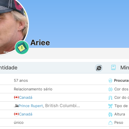
Ariee
1
ntidade
Minh
57 anos
Procura
Relacionamento sério
Cor dos
Canadá
Cor do 
British Columbi...
Prince Rupert
,
Tipo de
Canadá
Altura
único
Peso