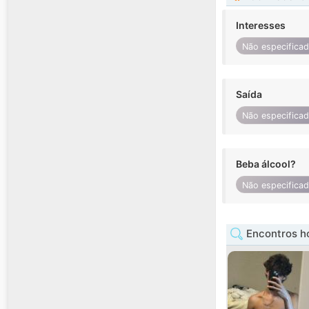
Interesses
Não especifica
Saída
Não especifica
Beba álcool?
Não especifica
Encontros h