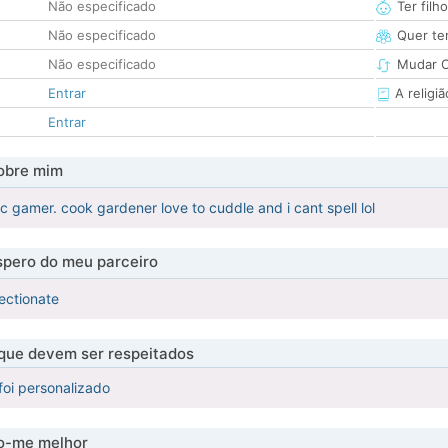
Não especificado
Ter filh
Não especificado
Quer ter
Não especificado
Mudar C
Entrar
A religiã
Entrar
obre mim
c gamer. cook gardener love to cuddle and i cant spell lol
pero do meu parceiro
fectionate
 que devem ser respeitados
foi personalizado
-me melhor