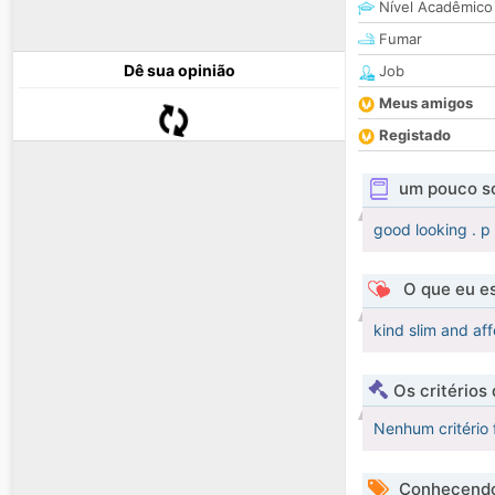
Nível Acadêmico
Fumar
Dê sua opinião
Job
Meus amigos
Registado
um pouco s
good looking . p 
O que eu es
kind slim and af
Os critérios
Nenhum critério 
Conhecendo