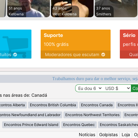
51 anos
43 anos
37 anos
Kelowna
West Kelowna
Smithers
Suporte
Sério
100% grátis
perfis
tuitos
Moderadores que escutam
Qua
Trabalhamos duro para dar o melhor serviço, sej
os nas áreas de: Canadá
ontros Alberta
Encontros British Columbia
Encontros Canada
Encontros Il
ontros Newfoundland and Labrador
Encontros Northwest Territories
Encontr
Encontros Prince Edward Island
Encontros Quebec
Encontros Saskatche
Notícias
|
Golpistas
|
Loja
|
O