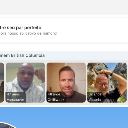
re seu par perfeito
💖
gora nosso aplicativo de namoro!
💕
mem British Columbia
47 anos
48 anos
62 anos
Vancouver
Chilliwack
Victoria