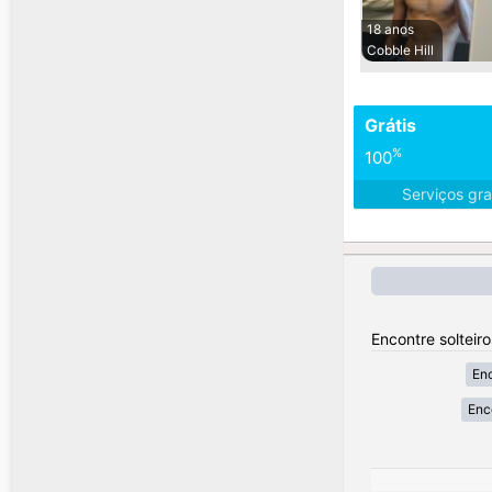
18 anos
Cobble Hill
Grátis
%
100
Serviços gra
Encontre solteir
Enc
Enc