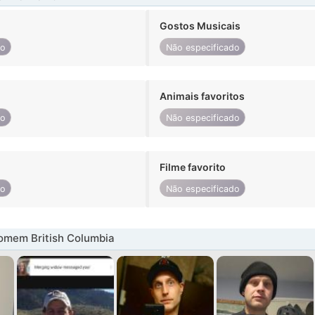
Gostos Musicais
do
Não especificado
Animais favoritos
do
Não especificado
Filme favorito
do
Não especificado
omem British Columbia