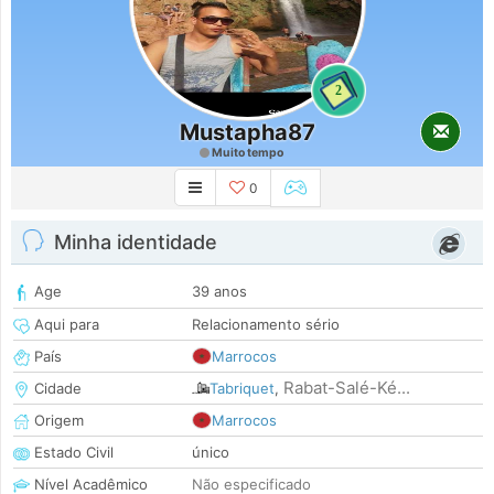
2
Mustapha87
Muito tempo
0
Minha identidade
Age
39 anos
Aqui para
Relacionamento sério
País
Marrocos
Rabat-Salé-Ké...
Cidade
Tabriquet
,
Origem
Marrocos
Estado Civil
único
Nível Acadêmico
Não especificado