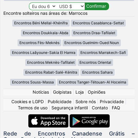
Encontre solteiros nas áreas de: Marrocos
Encontros Béni Mellal-Khénifra
Encontros Casablanca-Settat
Encontros Doukkala-Abda
Encontros Draa-Tafilalet
Encontros Fès-Meknès
Encontros Guelmim-Oued Noun
Encontros Laâyoune-Sakia El Hamra
Encontros Marrakech-Safi
Encontros Meknès-Tafilalet
Encontros Oriental
Encontros Rabat-Salé-Kénitra
Encontros Sahara
Encontros Souss-Massa
Encontros Tanger-Tétouan-Al Hoceima
Notícias
|
Golpistas
|
Loja
|
Opiniões
Cookies e LGPD
|
Publicidade
|
Sobre nós
|
Privacidade
|
Termos de uso
|
Segurança infantil
|
Contato
|
FAQ
Rede de Encontros Canadense Grátis –