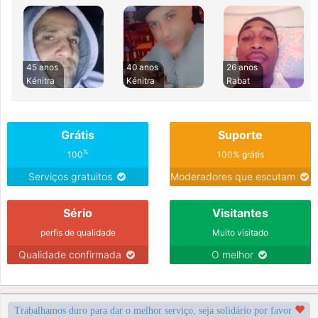
45 anos
40 anos
26 anos
Kénitra
Kénitra
Rabat
Grátis
Suporte
%
100
100% grátis
Serviços gratuitos
Moderadores que escutam
Sério
Visitantes
perfis de qualidade
Muito visitado
Qualidade confirmada
O melhor
Trabalhamos duro para dar o melhor serviço, seja solidário por favor