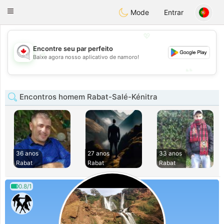
CANADIAN
chat
Toggle
Mode
Entrar
navigation
💖
Encontre seu par perfeito
💖
Baixe agora nosso aplicativo de namoro!
💕
💕
Encontros homem Rabat-Salé-Kénitra
36 anos
27 anos
33 anos
Rabat
Rabat
Rabat
0.8/1