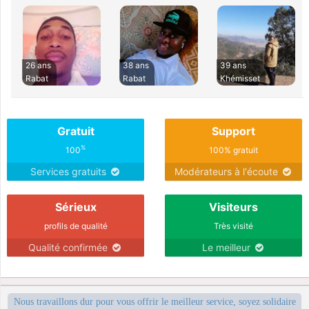
26 ans
38 ans
39 ans
Rabat
Rabat
Khémisset
Gratuit
Support
%
100
100% gratuit
Services gratuits
Modérateurs à l'écoute
Sérieux
Visiteurs
profils de qualité
Très visité
Qualité confirmée
Le meilleur
Nous travaillons dur pour vous offrir le meilleur service, soyez solidaire