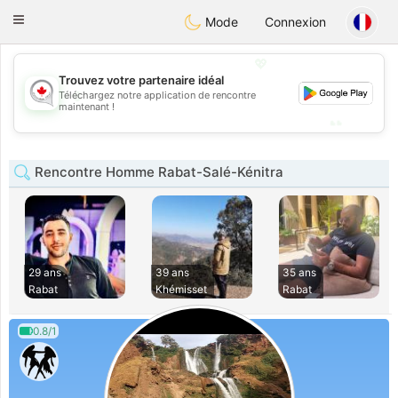
CANADIAN
chat
Toggle
Mode
Connexion
navigation
💖
Trouvez votre partenaire idéal
💖
Téléchargez notre application de rencontre
maintenant !
💕
💕
Rencontre Homme Rabat-Salé-Kénitra
29 ans
39 ans
35 ans
Rabat
Khémisset
Rabat
0.8/1