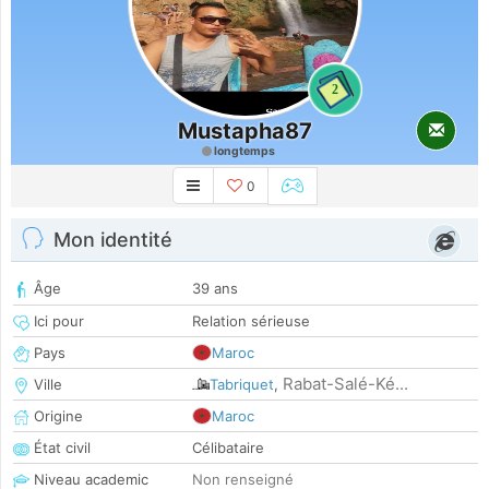
2
Mustapha87
longtemps
0
Mon identité
Âge
39 ans
Ici pour
Relation sérieuse
Pays
Maroc
Rabat-Salé-Ké...
Ville
Tabriquet
,
Origine
Maroc
État civil
Célibataire
Niveau academic
Non renseigné