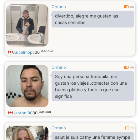
Ontario
0.6
divertido, alegre me gustan las
cosas sencillas
jaar oud
Ancelmopc
30
Ontario
0.6
Soy una persona tranquila, me
gustan los viajes .conectar con una
buena plática y todo lo que eso
significa
jaar oud
Jantoni90
30
Ontario
0.1
salut je suis cathy une femme sympa