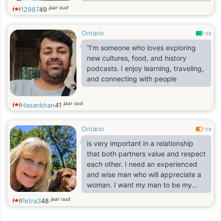
est l
I’m a fountain of knowledge.
jaar oud
12987
49
Passionate about what I do.
A whirlwind.
Ontario
-According to the definition of my
0.8
name.
“I’m someone who loves exploring
new cultures, food, and history
podcasts. I enjoy learning, traveling,
and connecting with people
jaar oud
Hasankhan
41
Ontario
0.6
is very important in a relationship
that both partners value and respect
each other. I need an experienced
and wise man who will appreciate a
woman. I want my man to be my
soulmate when everything is easy
jaar oud
Petra3
48
and understandable in a
relationship. I think when