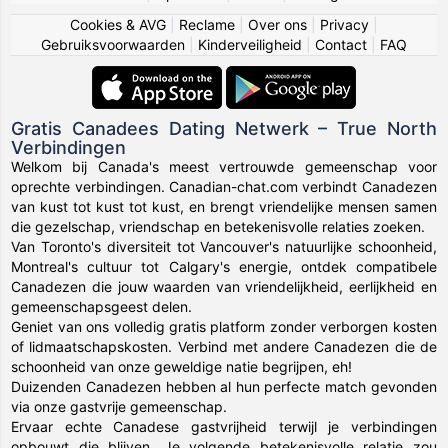
Cookies & AVG
|
Reclame
|
Over ons
|
Privacy
|
Gebruiksvoorwaarden
|
Kinderveiligheid
|
Contact
|
FAQ
Gratis Canadees Dating Netwerk – True North
Verbindingen
Welkom bij Canada's meest vertrouwde gemeenschap voor
oprechte verbindingen. Canadian-chat.com verbindt Canadezen
van kust tot kust tot kust, en brengt vriendelijke mensen samen
die gezelschap, vriendschap en betekenisvolle relaties zoeken.
Van Toronto's diversiteit tot Vancouver's natuurlijke schoonheid,
Montreal's cultuur tot Calgary's energie, ontdek compatibele
Canadezen die jouw waarden van vriendelijkheid, eerlijkheid en
gemeenschapsgeest delen.
Geniet van ons volledig gratis platform zonder verborgen kosten
of lidmaatschapskosten. Verbind met andere Canadezen die de
schoonheid van onze geweldige natie begrijpen, eh!
Duizenden Canadezen hebben al hun perfecte match gevonden
via onze gastvrije gemeenschap.
Ervaar echte Canadese gastvrijheid terwijl je verbindingen
opbouwt die blijven. Je volgende betekenisvolle relatie zou