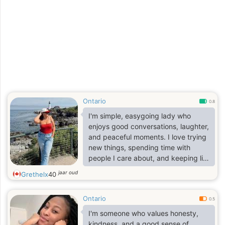
experienced and wise partners meet
Ontario
0.8
I'm simple, easygoing lady who
enjoys good conversations, laughter,
and peaceful moments. I love trying
new things, spending time with
people I care about, and keeping life
positive.
jaar oud
Grethelx
40
Ontario
0.5
I'm someone who values honesty,
kindness, and a good sense of