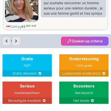
qui souhaite rencontrer un homme
serieux pour une relation durable , je
suis une femme gentil et tres sympa
jaar oud
Cathyg
43
1
Zoeken op criteria
Gratis
Ondersteuning
%
100
100% gratis
Gratis diensten
Luisterende moderators
Serieus
Bezoekers
kwaliteitsprofielen
Veel bezocht
Bevestigde kwaliteit
Het beste