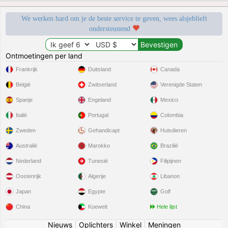
We werken hard om je de beste service te geven, wees alsjeblieft
ondersteunend
Ontmoetingen per land
Frankrijk
Duitsland
Canada
België
Zwitserland
Verenigde Staten
Spanje
Engeland
Mexico
Italië
Portugal
Colombia
Zweden
Gehandicapt
Huisdieren
Australië
Marokko
Brazilië
Nederland
Tunesië
Filipijnen
Oostenrijk
Algerije
Libanon
Japan
Egypte
Golf
China
Koeweit
Hele lijst
Nieuws
|
Oplichters
|
Winkel
|
Meningen