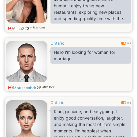
humor. I enjoy trying new
restaurants, exploring new places,
and spending quality time with the
people I care about. I appreciate
jaar oud
Alice32
32
meaningful conversations just as
much as lighthearted moments and
Ontario
laughter. I'm hardworking, open-
0.3
minded, and always looking for
Hello I'm looking for woman for
opportunities to learn and grow. In
marriage
my free time, I like staying active,
watching movies, listening to music,
and occasionally taking
spontaneous weekend trips. I'm
jaar oud
Moussaabdr
26
looking to m
Ontario
0.4
Kind, genuine, and easygoing. I
enjoy good conversation, laughter,
and making the most of life's simple
moments. I'm happiest when