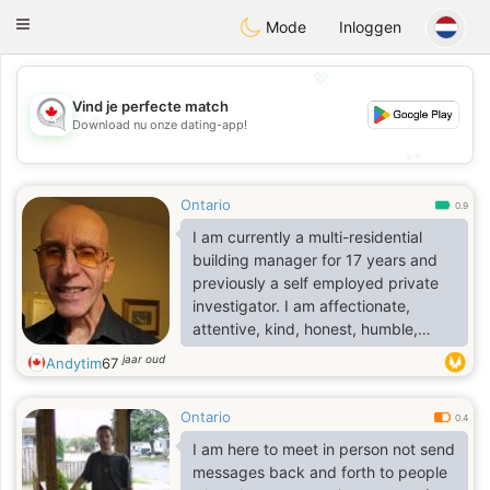
CANADIAN
chat
Toggle
Mode
Inloggen
navigation
💖
Vind je perfecte match
💖
Download nu onze dating-app!
💕
💕
Ontario
0.9
I am currently a multi-residential
building manager for 17 years and
previously a self employed private
investigator. I am affectionate,
attentive, kind, honest, humble,
modest, clean, disciplined,
jaar oud
Andytim
67
somewhat a homebody, non smoker,
non drug user, non drunkard, non
Ontario
aggressive. I enjoy movies,
0.4
documentaries, reading, podcasts,
I am here to meet in person not send
weekend road trips, sightseeing,
messages back and forth to people
zoos, museums, historical sites,