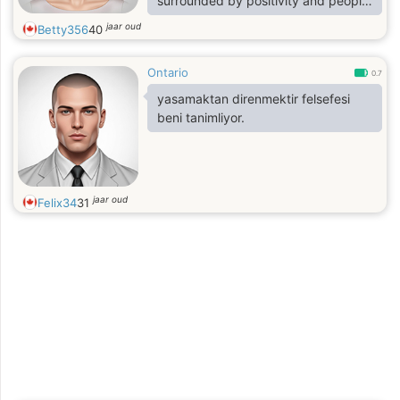
surrounded by positivity and people
who are authentic
jaar oud
Betty356
40
Ontario
0.7
yasamaktan direnmektir felsefesi
beni tanimliyor.
jaar oud
Felix34
31