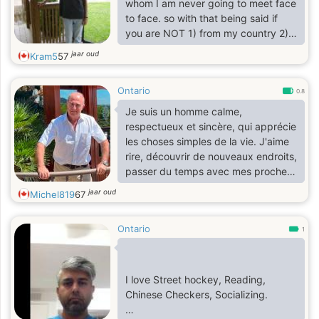
whom I am never going to meet face
sometimes camping & kayaking.
to face. so with that being said if
you are NOT 1) from my country 2)
and are not even in same province
jaar oud
Kram5
57
as me DO NOT MESSAGE ME as you
are wasting my time and yours
Ontario
thank you for understanding
0.8
Je suis un homme calme,
respectueux et sincère, qui apprécie
les choses simples de la vie. J'aime
rire, découvrir de nouveaux endroits,
passer du temps avec mes proches
et profiter des bons moments, qu'il
jaar oud
Michel819
67
s'agisse d'une sortie, d'une balade
ou d'une soirée tranquille. je crois
Ontario
que la confiance, le respect et la
1
communication sont les bases d'une
belle relation. Je recherche une
femme authentique, bienveillante et
I love Street hockey, Reading,
ouverte d'esprit, avec qui construire
Chinese Checkers, Socializing.
une belle complicité et, si le feeling