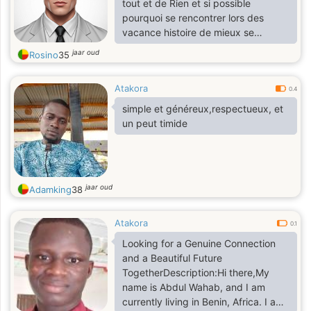
tout et de Rien et si possible
pourquoi se rencontrer lors des
vacance histoire de mieux se
connaître
jaar oud
Rosino
35
Atakora
0.4
simple et généreux,respectueux, et
un peut timide
jaar oud
Adamking
38
Atakora
0.1
Looking for a Genuine Connection
and a Beautiful Future
TogetherDescription:Hi there,My
name is Abdul Wahab, and I am
currently living in Benin, Africa. I am