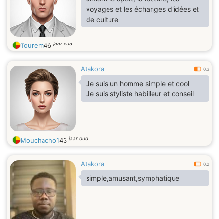
voyages et les échanges d'idées et
de culture
jaar oud
Tourem
46
Atakora
0.3
Je suis un homme simple et cool
Je suis styliste habilleur et conseil
jaar oud
Mouchacho1
43
Atakora
0.2
simple,amusant,symphatique