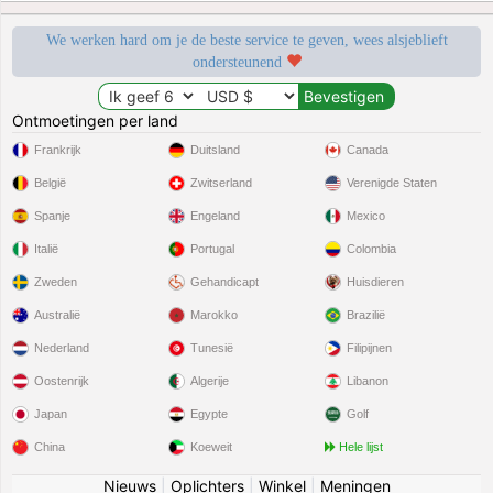
We werken hard om je de beste service te geven, wees alsjeblieft
ondersteunend
Ontmoetingen per land
Frankrijk
Duitsland
Canada
België
Zwitserland
Verenigde Staten
Spanje
Engeland
Mexico
Italië
Portugal
Colombia
Zweden
Gehandicapt
Huisdieren
Australië
Marokko
Brazilië
Nederland
Tunesië
Filipijnen
Oostenrijk
Algerije
Libanon
Japan
Egypte
Golf
China
Koeweit
Hele lijst
Nieuws
|
Oplichters
|
Winkel
|
Meningen