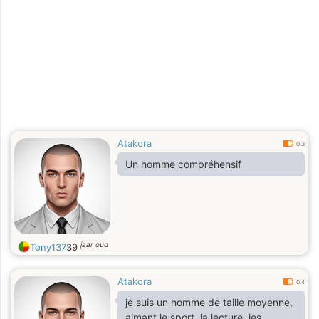
Atakora
0.3
Un homme compréhensif
jaar oud
Tony137
39
Atakora
0.4
je suis un homme de taille moyenne,
aimant le sport, la lecture, les