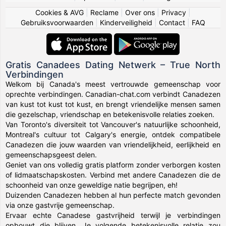
Cookies & AVG
|
Reclame
|
Over ons
|
Privacy
|
Gebruiksvoorwaarden
|
Kinderveiligheid
|
Contact
|
FAQ
Gratis Canadees Dating Netwerk – True North
Verbindingen
Welkom bij Canada's meest vertrouwde gemeenschap voor
oprechte verbindingen. Canadian-chat.com verbindt Canadezen
van kust tot kust tot kust, en brengt vriendelijke mensen samen
die gezelschap, vriendschap en betekenisvolle relaties zoeken.
Van Toronto's diversiteit tot Vancouver's natuurlijke schoonheid,
Montreal's cultuur tot Calgary's energie, ontdek compatibele
Canadezen die jouw waarden van vriendelijkheid, eerlijkheid en
gemeenschapsgeest delen.
Geniet van ons volledig gratis platform zonder verborgen kosten
of lidmaatschapskosten. Verbind met andere Canadezen die de
schoonheid van onze geweldige natie begrijpen, eh!
Duizenden Canadezen hebben al hun perfecte match gevonden
via onze gastvrije gemeenschap.
Ervaar echte Canadese gastvrijheid terwijl je verbindingen
opbouwt die blijven. Je volgende betekenisvolle relatie zou