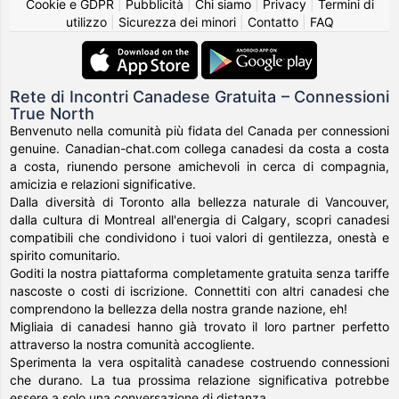
Cookie e GDPR
|
Pubblicità
|
Chi siamo
|
Privacy
|
Termini di
utilizzo
|
Sicurezza dei minori
|
Contatto
|
FAQ
Rete di Incontri Canadese Gratuita – Connessioni
True North
Benvenuto nella comunità più fidata del Canada per connessioni
genuine. Canadian-chat.com collega canadesi da costa a costa
a costa, riunendo persone amichevoli in cerca di compagnia,
amicizia e relazioni significative.
Dalla diversità di Toronto alla bellezza naturale di Vancouver,
dalla cultura di Montreal all'energia di Calgary, scopri canadesi
compatibili che condividono i tuoi valori di gentilezza, onestà e
spirito comunitario.
Goditi la nostra piattaforma completamente gratuita senza tariffe
nascoste o costi di iscrizione. Connettiti con altri canadesi che
comprendono la bellezza della nostra grande nazione, eh!
Migliaia di canadesi hanno già trovato il loro partner perfetto
attraverso la nostra comunità accogliente.
Sperimenta la vera ospitalità canadese costruendo connessioni
che durano. La tua prossima relazione significativa potrebbe
essere a solo una conversazione di distanza.