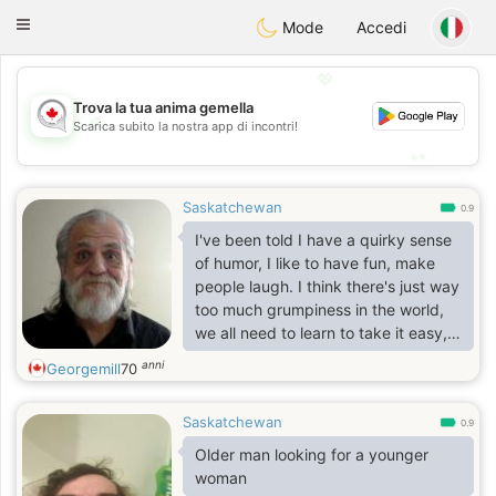
CANADIAN
chat
Toggle
Mode
Accedi
navigation
💖
Trova la tua anima gemella
💖
Scarica subito la nostra app di incontri!
💕
💕
Saskatchewan
0.9
I've been told I have a quirky sense
of humor, I like to have fun, make
people laugh. I think there's just way
too much grumpiness in the world,
we all need to learn to take it easy,
and have some laughs along the
anni
Georgemill
70
way. I'm 420 friendly and a non
drinker, by the way, my name is
Saskatchewan
Brew, not georgemill. English only
0.9
please.
Older man looking for a younger
woman