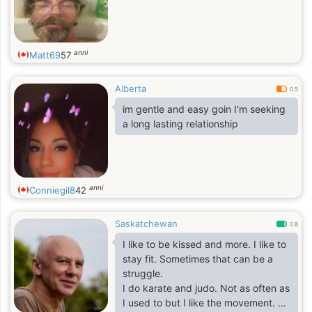
anni
Matt69
57
Alberta
0.5
im gentle and easy goin I'm seeking
a long lasting relationship
anni
Conniegil8
42
Saskatchewan
0.8
I like to be kissed and more. I like to
stay fit. Sometimes that can be a
struggle.
I do karate and judo. Not as often as
I used to but I like the movement.