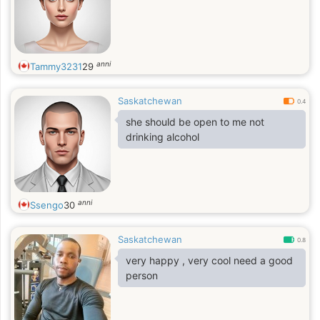
anni
Tammy3231
29
Saskatchewan
0.4
she should be open to me not
drinking alcohol
anni
Ssengo
30
Saskatchewan
0.8
very happy , very cool need a good
person