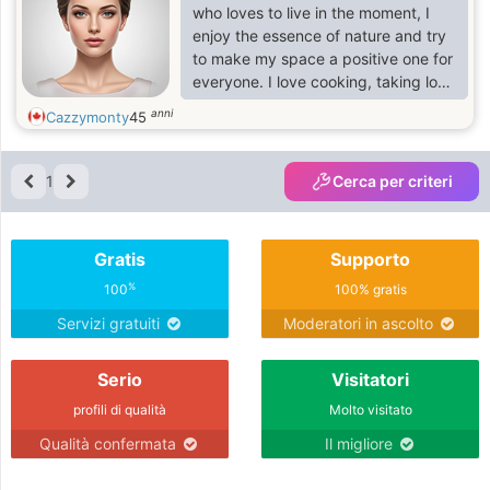
who loves to live in the moment, I
enjoy the essence of nature and try
to make my space a positive one for
everyone. I love cooking, taking long
walk and watching movies. I have
anni
Cazzymonty
45
been alone for a while and I hope life
gives me a chance at love again.
1
Cerca per criteri
Gratis
Supporto
%
100
100% gratis
Servizi gratuiti
Moderatori in ascolto
Serio
Visitatori
profili di qualità
Molto visitato
Qualità confermata
Il migliore