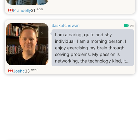
anni
Prandelly
31
Saskatchewan
0.8
I am a caring, quite and shy
individual. I am a morning person, I
enjoy exercising my brain through
solving problems. My passion is
networking, the technology kind, it's
what I do personally and
anni
Joshc
33
professionally. I love to get outdoors
and try to be out biking, walking or
running regularly, during the summer
and I love be out in the garden if
only summer would last a couple
months longer, but once it's cold out
I like to hunker down.