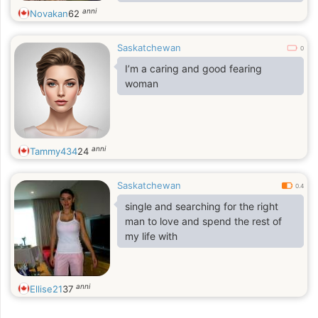
I swim and scuba dive and enjoy
anni
Novakan
62
spearfishing in some of the northern
lakes.
Saskatchewan
0
I live in Crescent Acres not far from
I’m a caring and good fearing
Vickers School in Prince Albert.
woman
I enjoy hunting and fishing, but lately
most of my shooting is camera.
anni
Tammy434
24
Saskatchewan
0.4
single and searching for the right
man to love and spend the rest of
my life with
anni
Ellise21
37