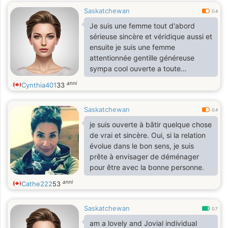
Saskatchewan
0.4
Je suis une femme tout d'abord
sérieuse sincère et véridique aussi et
ensuite je suis une femme
attentionnée gentille généreuse
sympa cool ouverte a toute
discussion e surtout très
anni
Cynthia401
33
respectueuse
Saskatchewan
0.4
je suis ouverte à bâtir quelque chose
de vrai et sincère. Oui, si la relation
évolue dans le bon sens, je suis
prête à envisager de déménager
pour être avec la bonne personne.
anni
Cathe222
53
Saskatchewan
0.7
am a lovely and Jovial individual