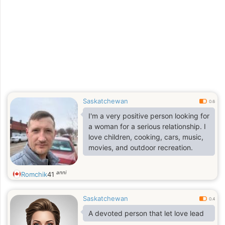
Saskatchewan
0.6
I'm a very positive person looking for
a woman for a serious relationship. I
love children, cooking, cars, music,
movies, and outdoor recreation.
anni
Romchik
41
Saskatchewan
0.4
A devoted person that let love lead