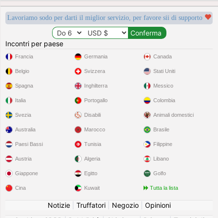
Lavoriamo sodo per darti il miglior servizio, per favore sii di supporto
Incontri per paese
Francia
Germania
Canada
Belgio
Svizzera
Stati Uniti
Spagna
Inghilterra
Messico
Italia
Portogallo
Colombia
Svezia
Disabili
Animali domestici
Australia
Marocco
Brasile
Paesi Bassi
Tunisia
Filippine
Austria
Algeria
Libano
Giappone
Egitto
Golfo
Cina
Kuwait
Tutta la lista
Notizie
|
Truffatori
|
Negozio
|
Opinioni