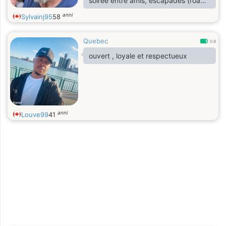
soirée entre amis, escapades (road
trips), resto, cinéma et passionné de
anni
Sylvainj95
58
moto.
Quebec
0.8
ouvert , loyale et respectueux
anni
Louve99
41