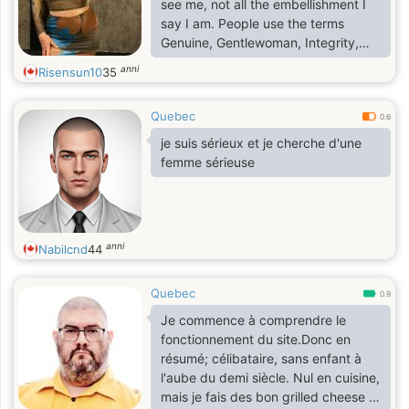
see me, not all the embellishment I
ourselves.
say I am. People use the terms
Genuine, Gentlewoman, Integrity,
giver, caring, compassionate,
anni
Risensun10
35
friendly, laid back, a hoot, off the
wall in association with me. I am here
Quebec
to share the light of my Heart with
0.6
another in all experiences left to
je suis sérieux et je cherche d'une
uncover. We must have
femme sérieuse
communication and Honesty above
all else. I love the simple pleasures! I
love the Outdoors, kayaking,
boating, camping
anni
Nabilcnd
44
Quebec
0.9
Je commence à comprendre le
fonctionnement du site.Donc en
résumé; célibataire, sans enfant à
l'aube du demi siècle. Nul en cuisine,
mais je fais des bon grilled cheese et