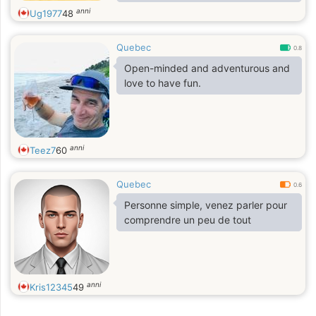
je remplis bien les bols de céréales.
anni
Ug1977
48
J'aimerais rencontrer rencontrer une
personne sur la Rive Sud de
Quebec
Montréal ou Montréal (facilement
0.8
accessible en transport en commun,
Open-minded and adventurous and
puis que je ne conduis pas à
love to have fun.
Montréal).
anni
Teez7
60
Quebec
0.6
Personne simple, venez parler pour
comprendre un peu de tout
anni
Kris12345
49