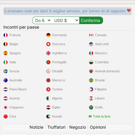
Lavoriamo sodo per darti il miglior servizio, per favore sii di supporto
Incontri per paese
Francia
Germania
Canada
Belgio
Svizzera
Stati Uniti
Spagna
Inghilterra
Messico
Italia
Portogallo
Colombia
Svezia
Disabili
Animali domestici
Australia
Marocco
Brasile
Paesi Bassi
Tunisia
Filippine
Austria
Algeria
Libano
Giappone
Egitto
Golfo
Cina
Kuwait
Tutta la lista
Notizie
|
Truffatori
|
Negozio
|
Opinioni