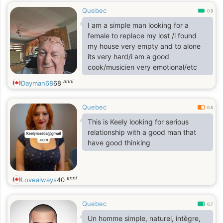
Quebec
0.9
I am a simple man looking for a
female to replace my lost /i found
my house very empty and to alone
its very hard/i am a good
cook/musicien very emotional/etc
anni
Dayman68
68
Quebec
0.5
This is Keely looking for serious
relationship with a good man that
have good thinking
anni
Lovealways
40
Quebec
0.7
Un homme simple, naturel, intègre,