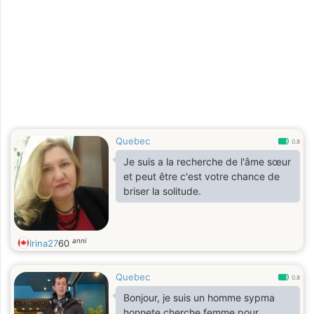
Quebec
0.8
Je suis a la recherche de l'âme sœur
et peut être c'est votre chance de
briser la solitude.
anni
Irina27
60
Quebec
0.8
Bonjour, je suis un homme sypma
honnete cherche femme pour