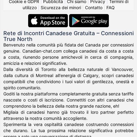
Cookie e GDPR
|
Pubblicità
|
Chi siamo
|
Privacy
|
Termini di
utilizzo
|
Sicurezza dei minori
|
Contatto
|
FAQ
Rete di Incontri Canadese Gratuita – Connessioni
True North
Benvenuto nella comunità più fidata del Canada per connessioni
genuine. Canadian-chat.com collega canadesi da costa a costa
a costa, riunendo persone amichevoli in cerca di compagnia,
amicizia e relazioni significative.
Dalla diversità di Toronto alla bellezza naturale di Vancouver,
dalla cultura di Montreal all'energia di Calgary, scopri canadesi
compatibili che condividono i tuoi valori di gentilezza, onestà e
spirito comunitario.
Goditi la nostra piattaforma completamente gratuita senza tariffe
nascoste o costi di iscrizione. Connettiti con altri canadesi che
comprendono la bellezza della nostra grande nazione, eh!
Migliaia di canadesi hanno già trovato il loro partner perfetto
attraverso la nostra comunità accogliente.
Sperimenta la vera ospitalità canadese costruendo connessioni
che durano. La tua prossima relazione significativa potrebbe
essere a solo una conversazione di distanza.