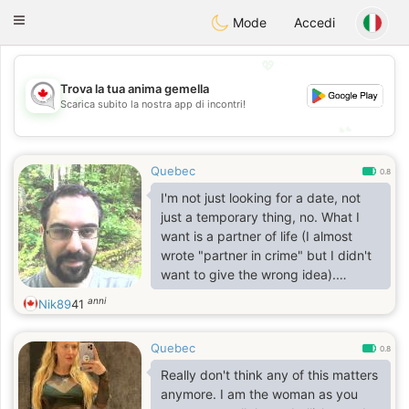
CANADIAN
chat
Toggle
Mode
Accedi
navigation
💖
Trova la tua anima gemella
💖
Scarica subito la nostra app di incontri!
💕
💕
Quebec
0.8
I'm not just looking for a date, not
just a temporary thing, no. What I
want is a partner of life (I almost
wrote "partner in crime" but I didn't
want to give the wrong idea).
Someone I can do projects with,
anni
Nik89
41
laugh, walk hand in hand in the
forest. Cook together some delicious
Quebec
dishes. I enjoy keeping things
0.8
simple. Simplicity isn't about limiting
Really don't think any of this matters
ourselves but rather in limiting the
anymore. I am the woman as you
mental heaviness that we add to