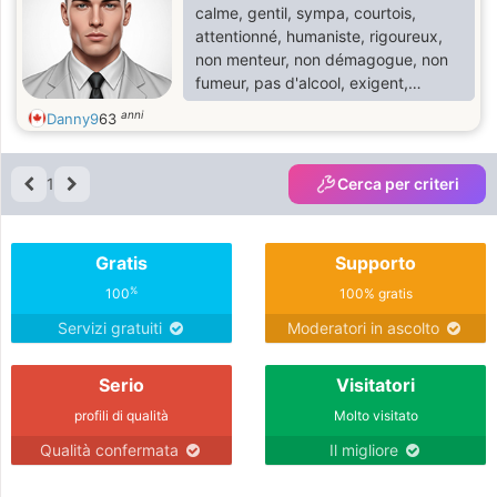
calme, gentil, sympa, courtois,
attentionné, humaniste, rigoureux,
non menteur, non démagogue, non
fumeur, pas d'alcool, exigent,
réservé, fidèle dans ses
anni
Danny9
63
engagements responsables, trop
exigent, un peu autoritaire et
imposant, rigoureux pour l’intérêt
1
Cerca per criteri
familial de progrès et
d’épanouissement.
Gratis
Supporto
%
100
100% gratis
Servizi gratuiti
Moderatori in ascolto
Serio
Visitatori
profili di qualità
Molto visitato
Qualità confermata
Il migliore