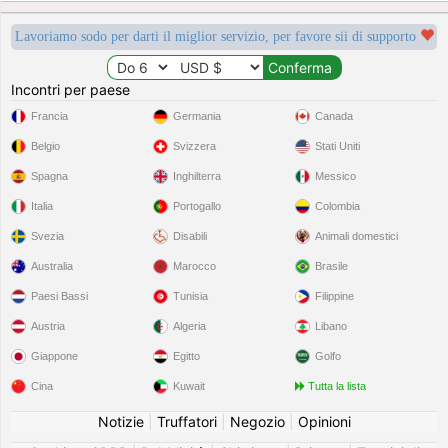
Lavoriamo sodo per darti il miglior servizio, per favore sii di supporto
Incontri per paese
Francia
Germania
Canada
Belgio
Svizzera
Stati Uniti
Spagna
Inghilterra
Messico
Italia
Portogallo
Colombia
Svezia
Disabili
Animali domestici
Australia
Marocco
Brasile
Paesi Bassi
Tunisia
Filippine
Austria
Algeria
Libano
Giappone
Egitto
Golfo
Cina
Kuwait
Tutta la lista
Notizie
|
Truffatori
|
Negozio
|
Opinioni