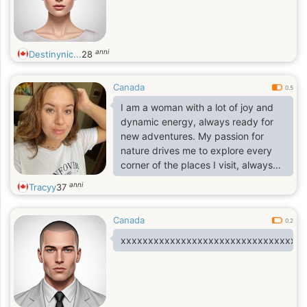
anni
Destinynic...
28
Canada
0.5
I am a woman with a lot of joy and
dynamic energy, always ready for
new adventures. My passion for
nature drives me to explore every
corner of the places I visit, always
seeking to live each moment to the
anni
Tracyy
37
fullest. I also define myself by my
affectionate and sentimental nature,
Canada
connecting deeply with those
0.2
around me.
xxxxxxxxxxxxxxxxxxxxxxxxxxxxxxxxxx