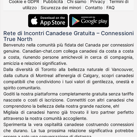
Cookie e GDPR
|
Pubblicità
|
Chi siamo
|
Privacy
|
Termini di
utilizzo
|
Sicurezza dei minori
|
Contatto
|
FAQ
Rete di Incontri Canadese Gratuita – Connessioni
True North
Benvenuto nella comunità più fidata del Canada per connessioni
genuine. Canadian-chat.com collega canadesi da costa a costa
a costa, riunendo persone amichevoli in cerca di compagnia,
amicizia e relazioni significative.
Dalla diversità di Toronto alla bellezza naturale di Vancouver,
dalla cultura di Montreal all'energia di Calgary, scopri canadesi
compatibili che condividono i tuoi valori di gentilezza, onestà e
spirito comunitario.
Goditi la nostra piattaforma completamente gratuita senza tariffe
nascoste o costi di iscrizione. Connettiti con altri canadesi che
comprendono la bellezza della nostra grande nazione, eh!
Migliaia di canadesi hanno già trovato il loro partner perfetto
attraverso la nostra comunità accogliente.
Sperimenta la vera ospitalità canadese costruendo connessioni
che durano. La tua prossima relazione significativa potrebbe
essere a solo una conversazione di distanza.