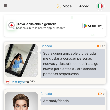
CANADIAN
chat
Toggle
Mode
Accedi
navigation
💖
Trova la tua anima gemella
💖
Scarica subito la nostra app di incontri!
💕
💕
Canada
0.5
Soy alguien amigable y divertida,
me gustaría conocer personas
nuevas y después conducir a algo
nuevo pero antes quiero conocer
personas respetuosas
anni
Destinyrd
28
Canada
0.1
Amistad/friends