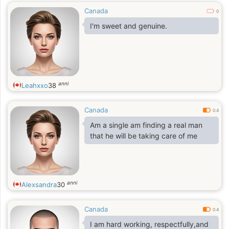
Canada
0
I'm sweet and genuine.
anni
Leahxxo
38
Canada
0.4
Am a single am finding a real man
that he will be taking care of me
anni
Alexsandra
30
Canada
0.4
I am hard working, respectfully,and