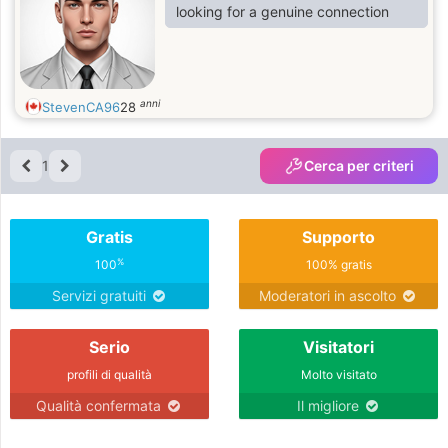
looking for a genuine connection
anni
StevenCA96
28
1
Cerca per criteri
Gratis
Supporto
%
100
100% gratis
Servizi gratuiti
Moderatori in ascolto
Serio
Visitatori
profili di qualità
Molto visitato
Qualità confermata
Il migliore