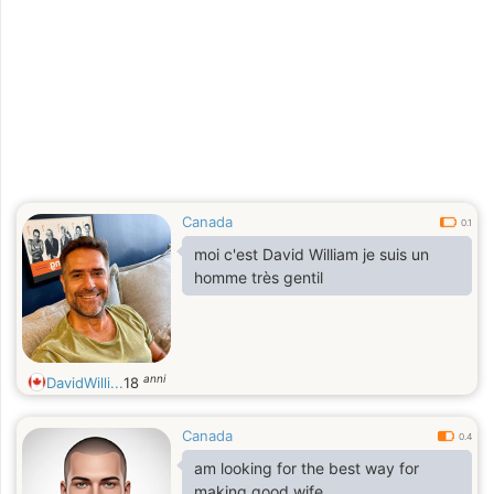
Canada
0.1
moi c'est David William je suis un
homme très gentil
anni
DavidWilli...
18
Canada
0.4
am looking for the best way for
making good wife