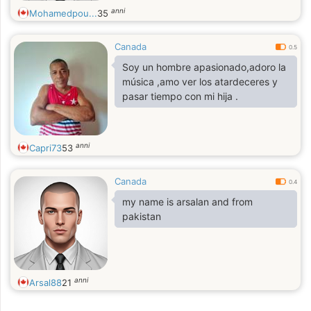
anni
Mohamedpou...
35
Canada
0.5
Soy un hombre apasionado,adoro la
música ,amo ver los atardeceres y
pasar tiempo con mi hija .
anni
Capri73
53
Canada
0.4
my name is arsalan and from
pakistan
anni
Arsal88
21