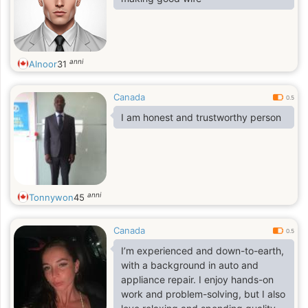
anni
Alnoor
31
Canada
0.5
I am honest and trustworthy person
anni
Tonnywon
45
Canada
0.5
I’m experienced and down-to-earth,
with a background in auto and
appliance repair. I enjoy hands-on
work and problem-solving, but I also