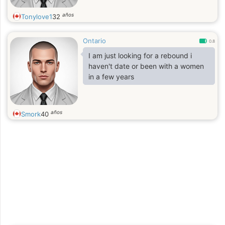
años
Tonylove1
32
Ontario
0.8
I am just looking for a rebound i
haven't date or been with a women
in a few years
años
Smork
40