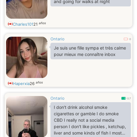
and going for walks at night
años
Charles101
21
Ontario
0
Je suis une fille sympa et très calme
pour mieux me connaître inbox
años
Haperxia
26
Ontario
0.7
I don't drink alcohol smoke
cigarettes or gamble I do smoke
CBD I really not a social media
person I don't like pickles , ketchup,
liver and some kinds of fish I most