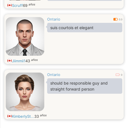
watch hockey.autoracing and some
años
Scruff
69
drama show.
Ontario
0.3
suis courtois et elegant
años
Jiimmii1
43
Ontario
0
should be responsible guy and
straight forward person
años
KimberlySt...
33