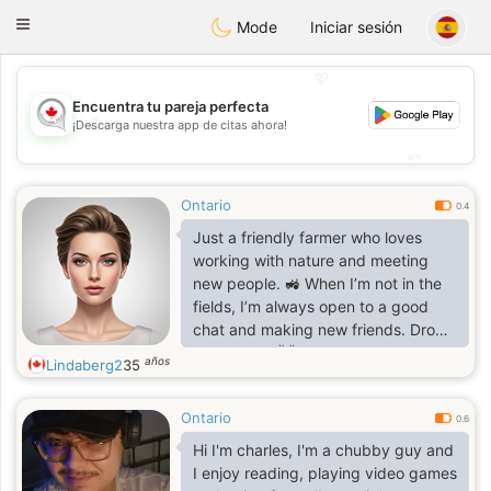
CANADIAN
chat
Toggle
Mode
Iniciar sesión
navigation
💖
Encuentra tu pareja perfecta
💖
¡Descarga nuestra app de citas ahora!
💕
💕
Ontario
0.4
Just a friendly farmer who loves
working with nature and meeting
new people. 🚜 When I’m not in the
fields, I’m always open to a good
chat and making new friends. Drop
a message! 👋
años
Lindaberg2
35
Ontario
0.6
Hi I'm charles, I'm a chubby guy and
I enjoy reading, playing video games