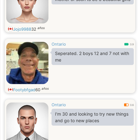
años
Jojo9988
32
Ontario
0.9
Seperated. 2 boys 12 and 7 not with
me
años
Footybfgad
60
Ontario
0.6
I'm 30 and looking to try new things
and go to new places