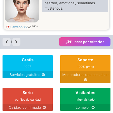
hearted, emotional, sometimes
mysterious.
años
Lawson85
52
1
Buscar por criterios
Gratis
Soporte
%
100
100% gratis
Servicios gratuitos
Moderadores que escuchan
Serio
Visitantes
perfiles de calidad
Muy visitado
Calidad confirmada
Lo mejor