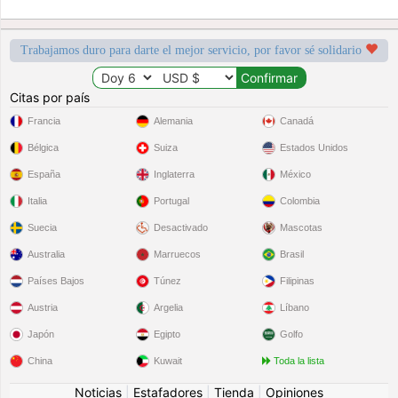
Trabajamos duro para darte el mejor servicio, por favor sé solidario
Citas por país
Francia
Alemania
Canadá
Bélgica
Suiza
Estados Unidos
España
Inglaterra
México
Italia
Portugal
Colombia
Suecia
Desactivado
Mascotas
Australia
Marruecos
Brasil
Países Bajos
Túnez
Filipinas
Austria
Argelia
Líbano
Japón
Egipto
Golfo
China
Kuwait
Toda la lista
Noticias
|
Estafadores
|
Tienda
|
Opiniones