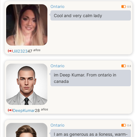
Ontario
0.5
Cool and very calm lady
años
Jill2323
47
Ontario
0.3
im Deep Kumar. From ontario in
canada
años
DeepKumar
28
Ontario
0.4
I am as generous as a lioness, warm-