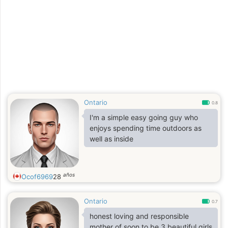
Ontario
0.8
I'm a simple easy going guy who
enjoys spending time outdoors as
well as inside
años
Ocof6969
28
Ontario
0.7
honest loving and responsible
mother of soon to be 3 beautiful girls